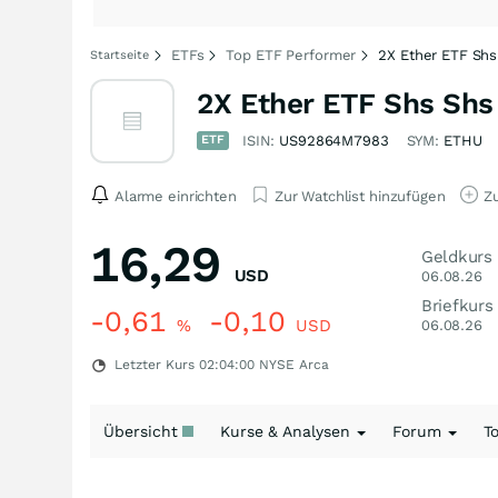
ETFs
Top ETF Performer
2X Ether ETF Shs
Startseite
2X Ether ETF Shs Shs
ETF
ISIN:
US92864M7983
SYM:
ETHU
Alarme einrichten
Zur Watchlist hinzufügen
Zu
16,29
Geldkurs
USD
06.08.26
Briefkurs
-0,61
-0,10
%
USD
06.08.26
Letzter Kurs
02:04:00
NYSE Arca
Übersicht
Kurse & Analysen
Forum
T