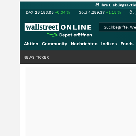
🎁 Ihre Lieblingsakt
DAX
26.183,95
+0,04
%
Gold
4.289,37
+1,15
%
Öl 
Depot eröffnen
Aktien
Community
Nachrichten
Indizes
Fonds
NEWS TICKER