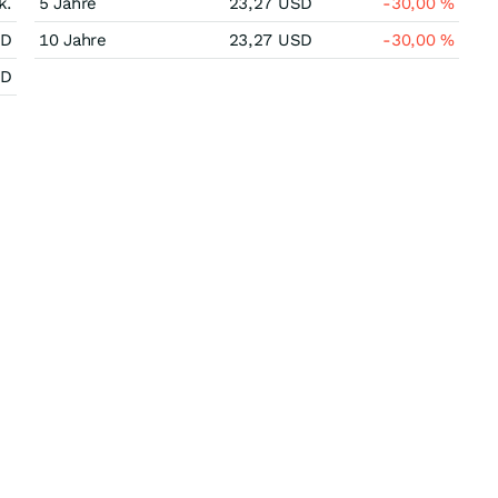
k.
5 Jahre
23,27
USD
-30,00
%
SD
10 Jahre
23,27
USD
-30,00
%
SD