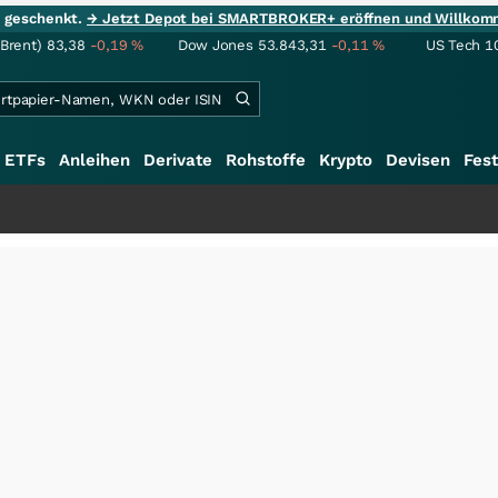
ie geschenkt.
→ Jetzt Depot bei SMARTBROKER+ eröffnen und Willkom
(Brent)
83,38
-0,19
%
Dow Jones
53.843,31
-0,11
%
US Tech 1
ETFs
Anleihen
Derivate
Rohstoffe
Krypto
Devisen
Fest