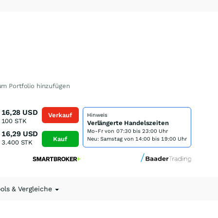
m Portfolio hinzufügen
16,28
USD
Verkauf
Hinweis
100
STK
Verlängerte Handelszeiten
Mo-Fr von
07:30 bis 23:00 Uhr
16,29
USD
Kauf
Neu: Samstag von 14:00 bis 19:00 Uhr
3.400
STK
ools & Vergleiche