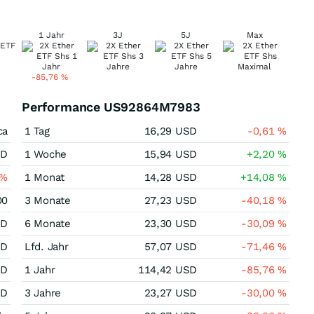
1 Jahr
3J
5J
Max
-85,76
%
Performance US92864M7983
ca
1 Tag
16,29
USD
-0,61
%
SD
1 Woche
15,94
USD
+2,20
%
%
1 Monat
14,28
USD
+14,08
%
00
3 Monate
27,23
USD
-40,18
%
SD
6 Monate
23,30
USD
-30,09
%
SD
Lfd. Jahr
57,07
USD
-71,46
%
SD
1 Jahr
114,42
USD
-85,76
%
SD
3 Jahre
23,27
USD
-30,00
%