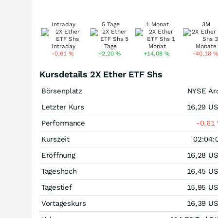
Intraday
5 Tage
1 Monat
3M
-0,61
%
+2,20
%
+14,08
%
-40,18
%
Kursdetails 2X Ether ETF Shs
Börsenplatz
NYSE Ar
Letzter Kurs
16,29
U
Performance
-0,61
Kurszeit
02:04:
Eröffnung
16,28
U
Tageshoch
16,45
U
Tagestief
15,95
U
Vortageskurs
16,39
U