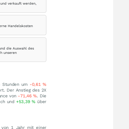
 und verkauft werden,
terne Handelskosten
 und die Auswahl des
ch unseren
24 Stunden um
-0,61
%
rt. Der Anstieg des 2X
mance von
-71,46
%
. Die
och und
+53,39
%
über
 von 1 Jahr mit einer