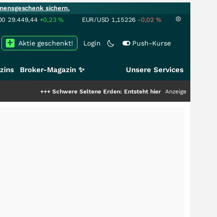
mensgeschenk sichern.
00
29.449,44
+0,23
%
EUR/USD
1,15226
-0,02
%
Aktie geschenkt!
Login
Push-Kurse
zins
Broker-Magazin ✨
Unsere Services
+++
Schwere Seltene Erden: Entsteht hier die nächste Milliardenstory?
Anzeige
+