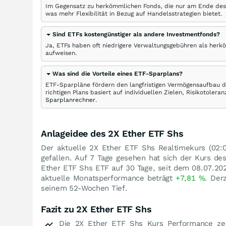
Im Gegensatz zu herkömmlichen Fonds, die nur am Ende des
was mehr Flexibilität in Bezug auf Handelsstrategien bietet.
Sind ETFs kostengünstiger als andere Investmentfonds?
Ja, ETFs haben oft niedrigere Verwaltungsgebühren als herk
aufweisen.
Was sind die Vorteile eines ETF-Sparplans?
ETF-Sparpläne fördern den langfristigen Vermögensaufbau du
richtigen Plans basiert auf individuellen Zielen, Risikotole
Sparplanrechner
.
Anlageidee des 2X Ether ETF Shs
Der aktuelle 2X Ether ETF Shs Realtimekurs (02:04
gefallen. Auf 7 Tage gesehen hat sich der Kurs 
Ether ETF Shs ETF auf 30 Tage, seit dem 08.07.20
aktuelle Monatsperformance beträgt
+7,81
%
. Der
seinem 52-Wochen Tief.
Fazit zu 2X Ether ETF Shs
Die 2X Ether ETF Shs Kurs Performance zei