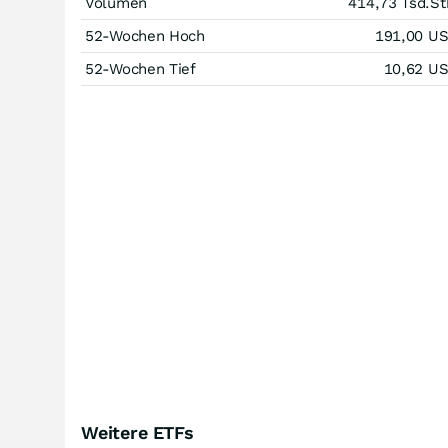
Volumen
414,73 Tsd.
St
52-Wochen Hoch
191,00
U
52-Wochen Tief
10,62
U
Weitere ETFs