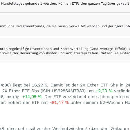
 Handelstages gehandelt werden, können ETFs den ganzen Tag über gekauft
ömmliche Investmentfonds, da sie passiv verwaltet werden und geringere in
rch regelmäßige Investitionen und Kostenverteilung (Cost-Average-Effekt),
ranz sowie der Bewertung von Kosten und Anbieterreputation. Nutzen Sie einfa
:00) liegt bei 16,29
$
. Damit ist der 2X Ether ETF Shs in 
des 2X Ether ETF Shs (ISIN US92864M7983) um
+2,20
%
verände
26, beträgt
+14,08
%
. Der ETF verzeichnet eine Jahresperfor
zeit notiert der ETF mit
-91,47
%
unter seinem 52-Wochen H
gt eine sehr schwache Wertentwicklung über den Zeitraum