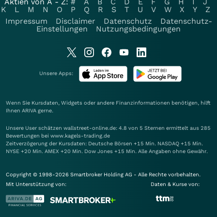
Aktien von A - Z:
#
A
B
C
D
E
F
G
H
I
J
K
L
M
N
O
P
Q
R
S
T
U
V
W
X
Y
Z
Impressum
Disclaimer
Datenschutz
Datenschutz-
Einstellungen
Nutzungsbedingungen
Unsere Apps:
Wenn Sie Kursdaten, Widgets oder andere Finanzinformationen benötigen, hilft
Ihnen
ARIVA
gerne.
Unsere User schätzen wallstreet-online.de: 4.8 von 5 Sternen ermittelt aus 285
Bewertungen bei www.kagels-trading.de
Zeitverzögerung der Kursdaten: Deutsche Börsen +15 Min. NASDAQ +15 Min.
NYSE +20 Min. AMEX +20 Min. Dow Jones +15 Min. Alle Angaben ohne Gewähr.
Copyright © 1998-2026 Smartbroker Holding AG - Alle Rechte vorbehalten.
Mit Unterstützung von:
Daten & Kurse von: