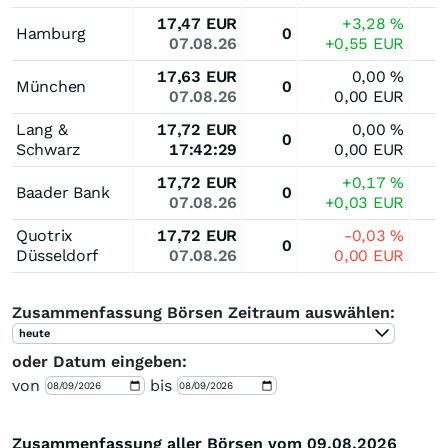
17,47
EUR
+3,28
%
Hamburg
0
07.08.26
+0,55
EUR
17,63
EUR
0,00
%
München
0
07.08.26
0,00
EUR
Lang &
17,72
EUR
0,00
%
0
Schwarz
17:42:29
0,00
EUR
17,72
EUR
+0,17
%
Baader Bank
0
07.08.26
+0,03
EUR
Quotrix
17,72
EUR
-0,03
%
0
Düsseldorf
07.08.26
0,00
EUR
Zusammenfassung Börsen Zeitraum auswählen:
heute
oder Datum eingeben:
von
bis
Zusammenfassung aller Börsen vom 09.08.2026