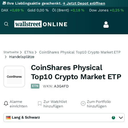
🎁 Ihre Lieblingsaktie geschenkt.
→ Jetzt Depot eröffnen
DAX
+0,69
%
Gold
0,00
%
Öl (Brent)
+0,18
%
Dow Jones
+0,25
%
ETNs
CoinShares Physical Top10 Crypto Market ETP
Startseite
Handelsplätze
CoinShares Physical
Top10 Crypto Market ETP
ETN
WKN:
A3G4FD
Alarme
Zur Watchlist
Zum Portfolio
einrichten
hinzufügen
hinzufügen
Lang & Schwarz