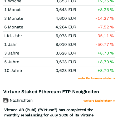
1 Woche
3,853
EUR
+2,35
%
1 Monat
3,643
EUR
+8,25
%
3 Monate
4,600
EUR
-14,27
%
6 Monate
4,264
EUR
-7,52
%
Lfd. Jahr
6,078
EUR
-35,11
%
1 Jahr
8,010
EUR
-50,77
%
3 Jahre
3,628
EUR
+8,70
%
5 Jahre
3,628
EUR
+8,70
%
10 Jahre
3,628
EUR
+8,70
%
mehr Performancedaten »
Virtune Staked Ethereum ETP Neuigkeiten
Nachrichten
weitere Nachrichten »
Virtune AB (Publ) ("Virtune") has completed the
monthly rebalancing for July 2026 of its Virtune