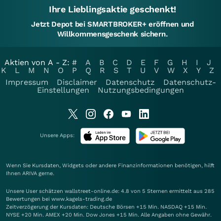
Ihre Lieblingsaktie geschenkt!
Jetzt Depot bei SMARTBROKER+ eröffnen und
Willkommensgeschenk sichern.
Aktien von A - Z:
#
A
B
C
D
E
F
G
H
I
J
K
L
M
N
O
P
Q
R
S
T
U
V
W
X
Y
Z
Impressum
Disclaimer
Datenschutz
Datenschutz-
Einstellungen
Nutzungsbedingungen
Unsere Apps:
Wenn Sie Kursdaten, Widgets oder andere Finanzinformationen benötigen, hilft
Ihnen
ARIVA
gerne.
Unsere User schätzen wallstreet-online.de: 4.8 von 5 Sternen ermittelt aus 285
Bewertungen bei www.kagels-trading.de
Zeitverzögerung der Kursdaten: Deutsche Börsen +15 Min. NASDAQ +15 Min.
NYSE +20 Min. AMEX +20 Min. Dow Jones +15 Min. Alle Angaben ohne Gewähr.