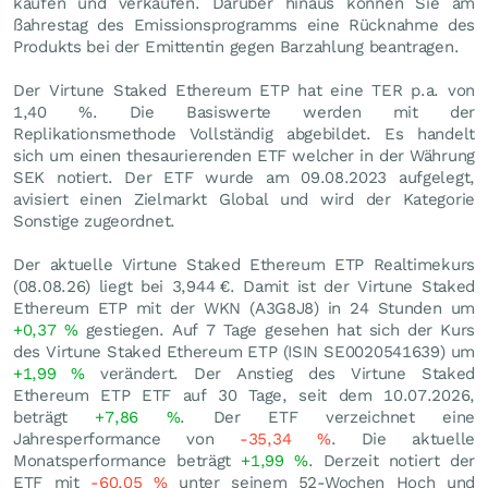
kaufen und verkaufen. Darüber hinaus können Sie am
ßahrestag des Emissionsprogramms eine Rücknahme des
Produkts bei der Emittentin gegen Barzahlung beantragen.
Der Virtune Staked Ethereum ETP hat eine TER p.a. von
1,40 %. Die Basiswerte werden mit der
Replikationsmethode Vollständig abgebildet. Es handelt
sich um einen thesaurierenden ETF welcher in der Währung
SEK notiert. Der ETF wurde am 09.08.2023 aufgelegt,
avisiert einen Zielmarkt Global und wird der Kategorie
Sonstige zugeordnet.
Der aktuelle Virtune Staked Ethereum ETP Realtimekurs
(
08.08.26
) liegt bei 3,944
€
. Damit ist der Virtune Staked
Ethereum ETP mit der WKN (A3G8J8) in 24 Stunden um
+0,37
%
gestiegen. Auf 7 Tage gesehen hat sich der Kurs
des Virtune Staked Ethereum ETP (ISIN SE0020541639) um
+1,99
%
verändert. Der Anstieg des Virtune Staked
Ethereum ETP ETF auf 30 Tage, seit dem 10.07.2026,
beträgt
+7,86
%
. Der ETF verzeichnet eine
Jahresperformance von
-35,34
%
. Die aktuelle
Monatsperformance beträgt
+1,99
%
. Derzeit notiert der
ETF mit
-60,05
%
unter seinem 52-Wochen Hoch und