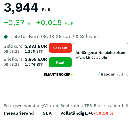
3,944
EUR
+0,37
+0,015
%
EUR
Letzter Kurs
08.08.26
Lang & Schwarz
Geldkurs
3,932
EUR
Verkauf
08.08.26
1.276
STK
Verlängerte Handelszeiten
07:30 bis 23:00 Uhr
Briefkurs
3,955
EUR
Kauf
08.08.26
1.276
STK
Ertragsverwendung
Währung
Replikation
TER
Performance 1 J
Pe
thesaurierend
SEK
Vollständig
1,40
-50,94
%
+