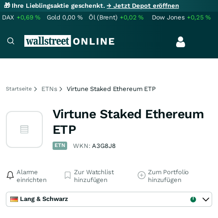
🎁 Ihre Lieblingsaktie geschenkt.
→ Jetzt Depot eröffnen
DAX
+0,69
%
Gold
0,00
%
Öl (Brent)
+0,02
%
Dow Jones
+0,25
%
ETNs
Virtune Staked Ethereum ETP
Startseite
Virtune Staked Ethereum
ETP
ETN
WKN:
A3G8J8
Alarme
Zur Watchlist
Zum Portfolio
einrichten
hinzufügen
hinzufügen
Lang & Schwarz