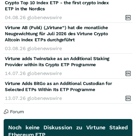
Crypto Top 10 Index ETP - the first crypto index
ETP in the Nordics
04.08.26
globenewswire
Virtune AB (Publ) („Virtune“) hat die monatliche
Neugewichtung für Juli 2026 des Virtune Crypto
Altcoin Index ETPs durchgeführt
03.08.26
globenewswire
Virtune adds Twinstake as an Additional Staking
Provider within its Crypto ETP Programme
14.07.26
globenewswire
Virtune Adds BitGo as an Additional Custodian for
Selected ETPs Within Its ETP Programme
13.07.26
globenewswire
Forum
Noch keine Diskussion zu Virtune Staked
Ethereum ETP