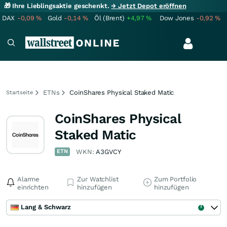
🎁 Ihre Lieblingsaktie geschenkt.
→ Jetzt Depot eröffnen
DAX
-0,09
%
Gold
-0,14
%
Öl (Brent)
+4,97
%
Dow Jones
-0,92
%
ETNs
CoinShares Physical Staked Matic
Startseite
CoinShares Physical
Staked Matic
ETN
WKN:
A3GVCY
Alarme
Zur Watchlist
Zum Portfolio
einrichten
hinzufügen
hinzufügen
Lang & Schwarz