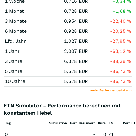
1 Woche
0,716
EUR
+3,34
%
1 Monat
0,728
EUR
+1,68
%
3 Monate
0,954
EUR
-22,40
%
6 Monate
0,928
EUR
-20,25
%
Lfd. Jahr
1,027
EUR
-27,95
%
1 Jahr
2,007
EUR
-63,12
%
3 Jahre
6,378
EUR
-88,39
%
5 Jahre
5,578
EUR
-86,73
%
10 Jahre
5,578
EUR
-86,73
%
mehr Performancedaten »
ETN Simulator - Performance berechnen mit
konstantem Hebel
Tag
Simulation
Perf. Basiswert
Kurs ETN
Perf. E
0
-
0,74