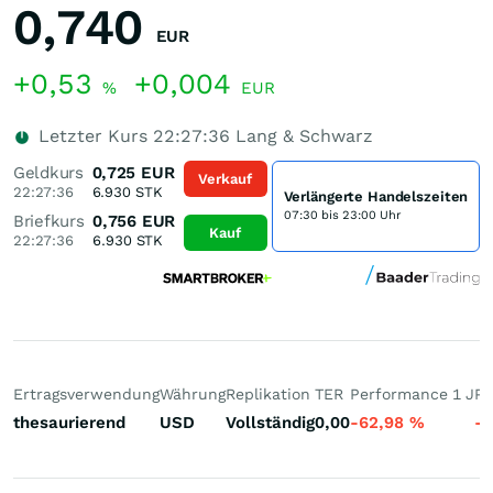
0,740
EUR
+0,53
+0,004
%
EUR
Letzter Kurs
22:27:36
Lang & Schwarz
Geldkurs
0,725
EUR
Verkauf
22:27:36
6.930
STK
Verlängerte Handelszeiten
07:30 bis 23:00 Uhr
Briefkurs
0,756
EUR
Kauf
22:27:36
6.930
STK
Ertragsverwendung
Währung
Replikation
TER
Performance 1 J
Pe
thesaurierend
USD
Vollständig
0,00
-62,98
%
-