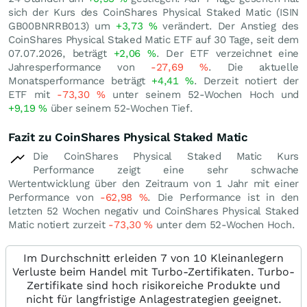
sich der Kurs des CoinShares Physical Staked Matic (ISIN
GB00BNRRB013) um
+3,73
%
verändert. Der Anstieg des
CoinShares Physical Staked Matic ETF auf 30 Tage, seit dem
07.07.2026, beträgt
+2,06
%
. Der ETF verzeichnet eine
Jahresperformance von
-27,69
%
. Die aktuelle
Monatsperformance beträgt
+4,41
%
. Derzeit notiert der
ETF mit
-73,30
%
unter seinem 52-Wochen Hoch und
+9,19
%
über seinem 52-Wochen Tief.
Fazit zu CoinShares Physical Staked Matic
Die CoinShares Physical Staked Matic Kurs
Performance zeigt eine sehr schwache
Wertentwicklung über den Zeitraum von 1 Jahr mit einer
Performance von
-62,98
%
. Die Performance ist in den
letzten 52 Wochen negativ und CoinShares Physical Staked
Matic notiert zurzeit
-73,30
%
unter dem 52-Wochen Hoch.
Im Durchschnitt erleiden 7 von 10 Kleinanlegern
Verluste beim Handel mit Turbo-Zertifikaten. Turbo-
Zertifikate sind hoch risikoreiche Produkte und
nicht für langfristige Anlagestrategien geeignet.