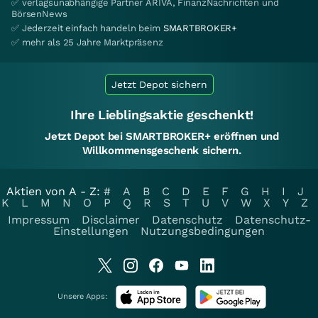
✅ verlagsunabhängige Partner ARIVA, FinanzNachrichten und
BörsenNews
✅ Jederzeit einfach handeln beim
SMARTBROKER+
✅ mehr als 25 Jahre Marktpräsenz
Jetzt Depot sichern
Ihre Lieblingsaktie geschenkt!
Jetzt Depot bei SMARTBROKER+ eröffnen und
Willkommensgeschenk sichern.
Aktien von A - Z:
#
A
B
C
D
E
F
G
H
I
J
K
L
M
N
O
P
Q
R
S
T
U
V
W
X
Y
Z
Impressum
Disclaimer
Datenschutz
Datenschutz-
Einstellungen
Nutzungsbedingungen
Unsere Apps: