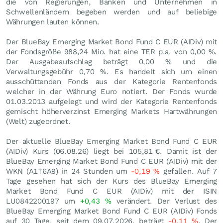
die von Regierungen, Banken und Unternehmen in
Schwellenländern begeben werden und auf beliebige
Währungen lauten können.
Der BlueBay Emerging Market Bond Fund C EUR (AIDiv) mit
der Fondsgröße 988,24 Mio. hat eine TER p.a. von 0,00 %.
Der Ausgabeaufschlag beträgt 0,00 % und die
Verwaltungsgebühr 0,70 %. Es handelt sich um einen
ausschüttenden Fonds aus der Kategorie Rentenfonds
welcher in der Währung Euro notiert. Der Fonds wurde
01.03.2013 aufgelegt und wird der Kategorie Rentenfonds
gemischt höherverzinst Emerging Markets Hartwährungen
(Welt) zugeordnet.
Der aktuelle BlueBay Emerging Market Bond Fund C EUR
(AIDiv) Kurs (
06.08.26
) liegt bei 105,81
€
. Damit ist der
BlueBay Emerging Market Bond Fund C EUR (AIDiv) mit der
WKN (A1T6A9) in 24 Stunden um
-0,19
%
gefallen. Auf 7
Tage gesehen hat sich der Kurs des BlueBay Emerging
Market Bond Fund C EUR (AIDiv) mit der ISIN
LU0842200197 um
+0,43
%
verändert. Der Verlust des
BlueBay Emerging Market Bond Fund C EUR (AIDiv) Fonds
auf 30 Tage, seit dem 09.07.2026, beträgt
-0,11
%
. Der