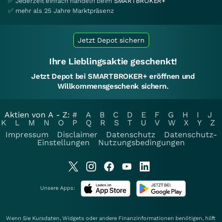
✅ Jederzeit einfach handeln beim
SMARTBROKER+
✅ mehr als 25 Jahre Marktpräsenz
Jetzt Depot sichern
Ihre Lieblingsaktie geschenkt!
Jetzt Depot bei SMARTBROKER+ eröffnen und
Willkommensgeschenk sichern.
Aktien von A - Z:
#
A
B
C
D
E
F
G
H
I
J
K
L
M
N
O
P
Q
R
S
T
U
V
W
X
Y
Z
Impressum
Disclaimer
Datenschutz
Datenschutz-
Einstellungen
Nutzungsbedingungen
Unsere Apps:
Wenn Sie Kursdaten, Widgets oder andere Finanzinformationen benötigen, hilft