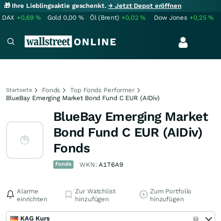
🎁 Ihre Lieblingsaktie geschenkt.
→ Jetzt Depot eröffnen
DAX
+0,69
%
Gold
0,00
%
Öl (Brent)
+0,02
%
Dow Jones
+0,25
%
Fonds
Top Fonds Performer
Startseite
BlueBay Emerging Market Bond Fund C EUR (AIDiv)
BlueBay Emerging Market
Bond Fund C EUR (AIDiv)
Fonds
Fonds
WKN:
A1T6A9
Alarme
Zur Watchlist
Zum Portfolio
einrichten
hinzufügen
hinzufügen
KAG Kurs