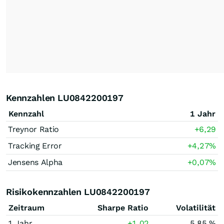
Kennzahlen LU0842200197
Kennzahl
1 Jahr
Treynor Ratio
+6,29
Tracking Error
+4,27
%
Jensens Alpha
+0,07
%
Risikokennzahlen LU0842200197
Zeitraum
Sharpe Ratio
Volatilität
1 Jahr
+1,02
5,85 %