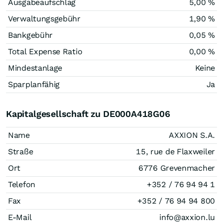
Ausgabeaufschlag
5,00 %
Verwaltungsgebühr
1,90 %
Bankgebühr
0,05 %
Total Expense Ratio
0,00 %
Mindestanlage
Keine
Sparplanfähig
Ja
Kapitalgesellschaft zu DE000A418G06
Name
AXXION S.A.
Straße
15, rue de Flaxweiler
Ort
6776 Grevenmacher
Telefon
+352 / 76 94 94 1
Fax
+352 / 76 94 94 800
E-Mail
info@axxion.lu