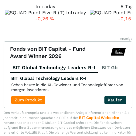
Intraday
5 Tage
-0,26
%
-0,15
Anzeige
Fonds von BIT Capital - Fund
Award Winner 2026
BIT Global Technology Leaders R-I
BIT Global Fi
BIT Global Technology Leaders R-I
Schon heute in die KI-Gewinner und Technologieführer von
morgen investieren.
Zum Produkt
Kaufen
Den Verkaufsprospekt und die wesentlichen Anlegerinformationen können Sie
BIT Capital Webseite
jederzeit in deutscher Sprache als PDF auf der
herunterladen oder per E-Mail an BIT Capital anfordern. Die Fonds weisen
aufgrund ihrer Zusammensetzung und des möglichen Einsatzes von Derivaten
eine erhöhte Volatilität auf. Die bisherige Wertentwicklung ist kein Indikator für