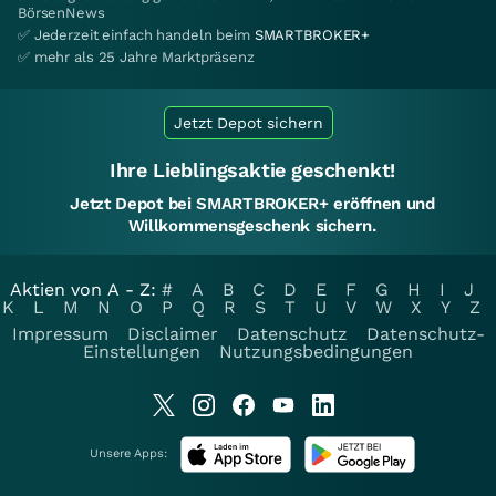
BörsenNews
✅ Jederzeit einfach handeln beim
SMARTBROKER+
✅ mehr als 25 Jahre Marktpräsenz
Jetzt Depot sichern
Ihre Lieblingsaktie geschenkt!
Jetzt Depot bei SMARTBROKER+ eröffnen und
Willkommensgeschenk sichern.
Aktien von A - Z:
#
A
B
C
D
E
F
G
H
I
J
K
L
M
N
O
P
Q
R
S
T
U
V
W
X
Y
Z
Impressum
Disclaimer
Datenschutz
Datenschutz-
Einstellungen
Nutzungsbedingungen
Unsere Apps: