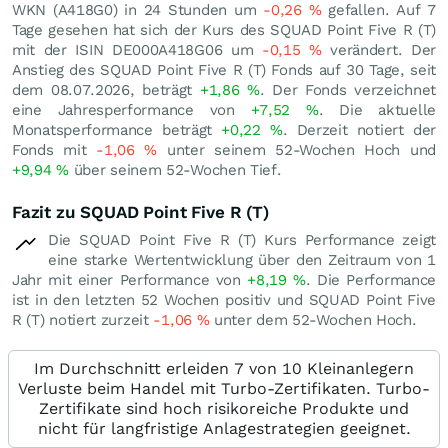
WKN (A418G0) in 24 Stunden um
-0,26
%
gefallen. Auf 7
Tage gesehen hat sich der Kurs des SQUAD Point Five R (T)
mit der ISIN DE000A418G06 um
-0,15
%
verändert. Der
Anstieg des SQUAD Point Five R (T) Fonds auf 30 Tage, seit
dem 08.07.2026, beträgt
+1,86
%
. Der Fonds verzeichnet
eine Jahresperformance von
+7,52
%
. Die aktuelle
Monatsperformance beträgt
+0,22
%
. Derzeit notiert der
Fonds mit
-1,06
%
unter seinem 52-Wochen Hoch und
+9,94
%
über seinem 52-Wochen Tief.
Fazit zu SQUAD Point Five R (T)
Die SQUAD Point Five R (T) Kurs Performance zeigt
eine starke Wertentwicklung über den Zeitraum von 1
Jahr mit einer Performance von
+8,19
%
. Die Performance
ist in den letzten 52 Wochen positiv und SQUAD Point Five
R (T) notiert zurzeit
-1,06
%
unter dem 52-Wochen Hoch.
Im Durchschnitt erleiden 7 von 10 Kleinanlegern
Verluste beim Handel mit Turbo-Zertifikaten. Turbo-
Zertifikate sind hoch risikoreiche Produkte und
nicht für langfristige Anlagestrategien geeignet.