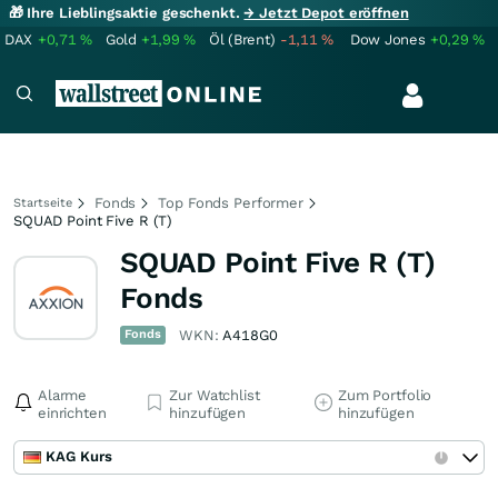
🎁 Ihre Lieblingsaktie geschenkt.
→ Jetzt Depot eröffnen
DAX
+0,71
%
Gold
+1,99
%
Öl (Brent)
-1,11
%
Dow Jones
+0,29
%
Fonds
Top Fonds Performer
Startseite
SQUAD Point Five R (T)
SQUAD Point Five R (T)
Fonds
Fonds
WKN:
A418G0
Alarme
Zur Watchlist
Zum Portfolio
einrichten
hinzufügen
hinzufügen
KAG Kurs