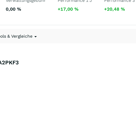
Verwaltungsgebühr
Performance 1 J
Performance 3
0,00
%
+17,00
%
+20,48
%
ools & Vergleiche
 A2PKF3