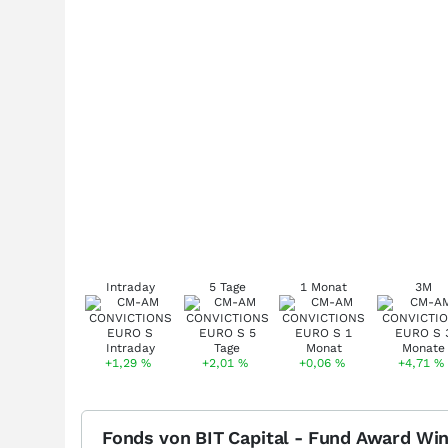
Intraday
5 Tage
1 Monat
3M
+1,29
%
+2,01
%
+0,06
%
+4,71
%
Fonds von BIT Capital - Fund Award Wi