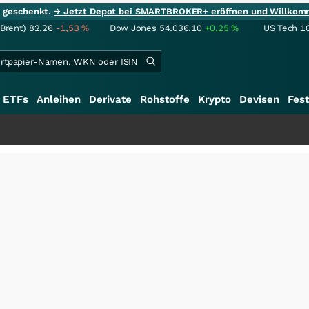
ie geschenkt.
→ Jetzt Depot bei SMARTBROKER+ eröffnen und Willkom
(Brent)
82,26
-1,53
%
Dow Jones
54.036,10
+0,25
%
US Tech 1
ETFs
Anleihen
Derivate
Rohstoffe
Krypto
Devisen
Fest