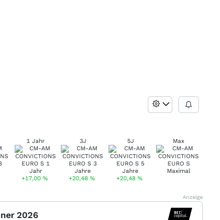
1 Jahr
3J
5J
Max
+17,00
%
+20,48
%
+20,48
%
Anzeige
nner 2026