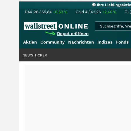
🎁 Ihre Lieblingsakt
DAX
26.355,84
+0,69
%
Gold
4.342,26
+2,40
%
Öl 
Depot eröffnen
Aktien
Community
Nachrichten
Indizes
Fonds
NEWS TICKER