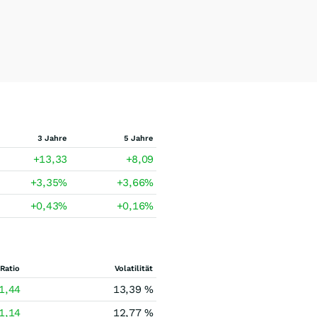
3 Jahre
5 Jahre
+13,33
+8,09
+3,35
%
+3,66
%
+0,43
%
+0,16
%
Ratio
Volatilität
1,44
13,39 %
1,14
12,77 %