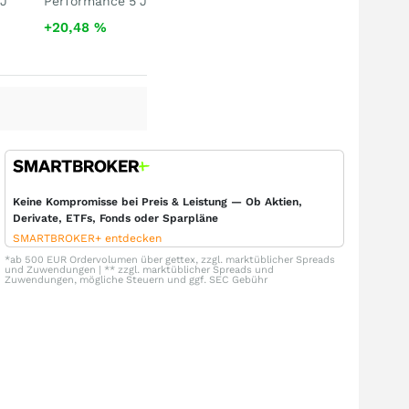
 J
Performance 5 J
+20,48
%
Keine Kompromisse bei Preis & Leistung — Ob Aktien,
Derivate, ETFs, Fonds oder Sparpläne
SMARTBROKER+ entdecken
*ab 500 EUR Ordervolumen über gettex, zzgl. marktüblicher Spreads
und Zuwendungen | ** zzgl. marktüblicher Spreads und
Zuwendungen, mögliche Steuern und ggf. SEC Gebühr