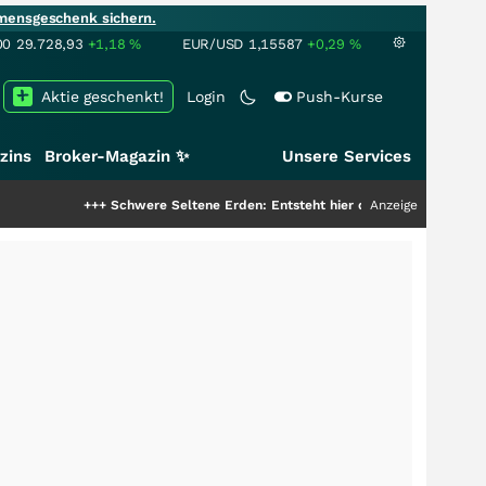
mensgeschenk sichern.
00
29.728,93
+1,18
%
EUR/USD
1,15587
+0,29
%
Aktie geschenkt!
Login
Push-Kurse
zins
Broker-Magazin ✨
Unsere Services
+++
Schwere Seltene Erden: Entsteht hier die nächste Milliardenstory?
Anzeige
++