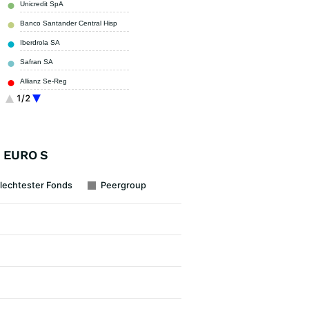
Unicredit SpA
2,97 %
Banco Santander Central Hisp
2,90 %
Iberdrola SA
2,83 %
Safran SA
2,83 %
Allianz Se-Reg
2,18 %
1/2
UCB SA
2,03 %
Sonstige
63,80 %
 EURO S
lechtester Fonds
Peergroup