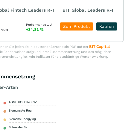
obal Fintech Leaders R-I
BIT Global Leaders R-I
Performance 1 J
Zum Produkt
Kaufen
r von
+34,81
%
BIT Capital
nen Sie jederzeit in deutscher Sprache als PDF auf der
. Die Fonds weisen aufgrund ihrer Zusammensetzung und des möglichen
ertentwicklung ist kein Indikator für die zukünftige Wertentwicklung.
ammensetzung
er-Arten
ASML HOLDING NV
9,90 %
Siemens Ag-Reg
4,04 %
Siemens Energy Ag
3,36 %
Schneider Sa
3,16 %