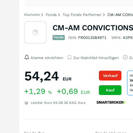
Fonds
Top Fonds Performer
CM-AM CONV
Startseite
CM-AM CONVICTIONS
Fonds
ISIN:
FR0013384971
WKN:
A2PK
Alarme einrichten
Zur Watchlist hinzufügen
Zu
54,24
Verkauf
H
EUR
V
M
+1,29
+0,69
Kauf
N
%
EUR
Letzter Kurs
04.08.26
KAG Kurs