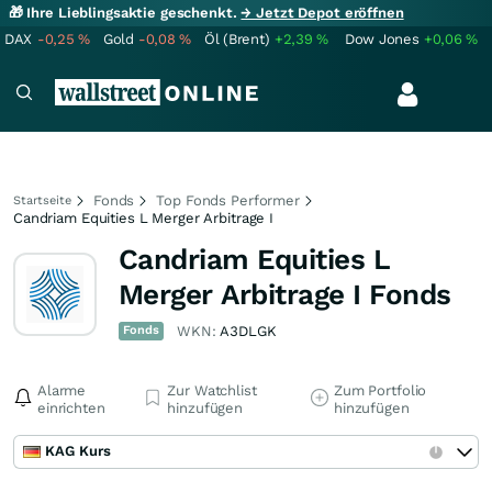
🎁 Ihre Lieblingsaktie geschenkt.
→ Jetzt Depot eröffnen
DAX
-0,25
%
Gold
-0,08
%
Öl (Brent)
+2,39
%
Dow Jones
+0,06
%
Fonds
Top Fonds Performer
Startseite
Candriam Equities L Merger Arbitrage I
Candriam Equities L
Merger Arbitrage I Fonds
Fonds
WKN:
A3DLGK
Alarme
Zur Watchlist
Zum Portfolio
einrichten
hinzufügen
hinzufügen
KAG Kurs