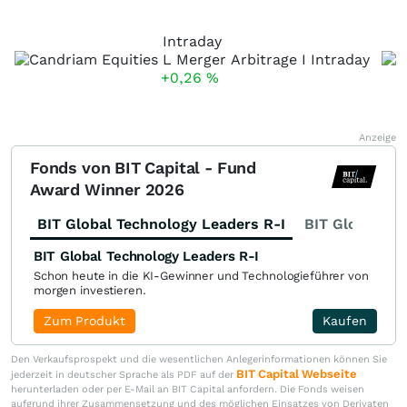
Intraday
+0,26
%
Anzeige
Fonds von BIT Capital - Fund
Award Winner 2026
BIT Global Technology Leaders R-I
BIT Global Fi
BIT Global Technology Leaders R-I
Schon heute in die KI-Gewinner und Technologieführer von
morgen investieren.
Zum Produkt
Kaufen
Den Verkaufsprospekt und die wesentlichen Anlegerinformationen können Sie
BIT Capital Webseite
jederzeit in deutscher Sprache als PDF auf der
herunterladen oder per E-Mail an BIT Capital anfordern. Die Fonds weisen
aufgrund ihrer Zusammensetzung und des möglichen Einsatzes von Derivaten