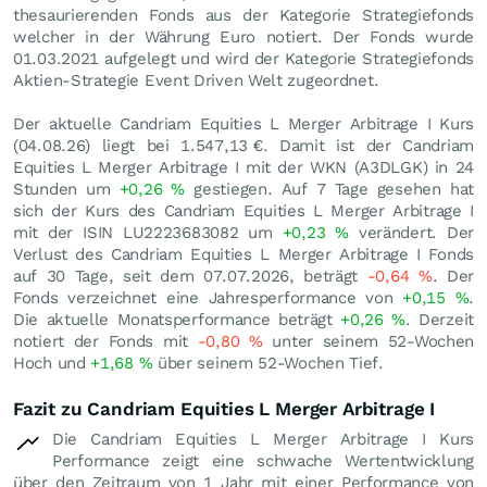
thesaurierenden Fonds aus der Kategorie Strategiefonds
welcher in der Währung Euro notiert. Der Fonds wurde
01.03.2021 aufgelegt und wird der Kategorie Strategiefonds
Aktien-Strategie Event Driven Welt zugeordnet.
Der aktuelle Candriam Equities L Merger Arbitrage I Kurs
(
04.08.26
) liegt bei 1.547,13
€
. Damit ist der Candriam
Equities L Merger Arbitrage I mit der WKN (A3DLGK) in 24
Stunden um
+0,26
%
gestiegen. Auf 7 Tage gesehen hat
sich der Kurs des Candriam Equities L Merger Arbitrage I
mit der ISIN LU2223683082 um
+0,23
%
verändert. Der
Verlust des Candriam Equities L Merger Arbitrage I Fonds
auf 30 Tage, seit dem 07.07.2026, beträgt
-0,64
%
. Der
Fonds verzeichnet eine Jahresperformance von
+0,15
%
.
Die aktuelle Monatsperformance beträgt
+0,26
%
. Derzeit
notiert der Fonds mit
-0,80
%
unter seinem 52-Wochen
Hoch und
+1,68
%
über seinem 52-Wochen Tief.
Fazit zu Candriam Equities L Merger Arbitrage I
Die Candriam Equities L Merger Arbitrage I Kurs
Performance zeigt eine schwache Wertentwicklung
über den Zeitraum von 1 Jahr mit einer Performance von