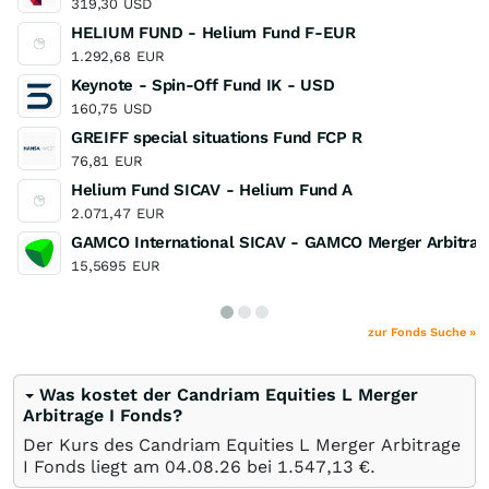
319,30
USD
HELIUM FUND - Helium Fund F-EUR
1.292,68
EUR
Keynote - Spin-Off Fund IK - USD
160,75
USD
GREIFF special situations Fund FCP R
76,81
EUR
Helium Fund SICAV - Helium Fund A
2.071,47
EUR
GAMCO International SICAV - GAMCO Merger Arbitrag
15,5695
EUR
zur Fonds Suche »
Was kostet der Candriam Equities L Merger
Arbitrage I Fonds?
Der Kurs des Candriam Equities L Merger Arbitrage
I Fonds liegt am
04.08.26
bei 1.547,13
€
.