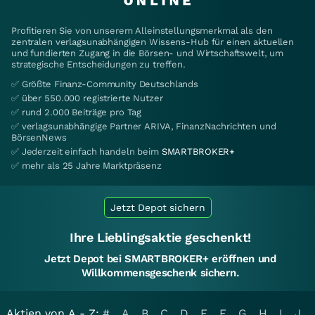
Profitieren Sie von unserem Alleinstellungsmerkmal als den
zentralen verlagsunabhängigen Wissens-Hub für einen aktuellen
und fundierten Zugang in die Börsen- und Wirtschaftswelt, um
strategische Entscheidungen zu treffen.
✅ Größte Finanz-Community Deutschlands
✅ über 550.000 registrierte Nutzer
✅ rund 2.000 Beiträge pro Tag
✅ verlagsunabhängige Partner ARIVA, FinanzNachrichten und
BörsenNews
✅ Jederzeit einfach handeln beim
SMARTBROKER+
✅ mehr als 25 Jahre Marktpräsenz
Jetzt Depot sichern
Ihre Lieblingsaktie geschenkt!
Jetzt Depot bei SMARTBROKER+ eröffnen und
Willkommensgeschenk sichern.
Aktien von A - Z:
#
A
B
C
D
E
F
G
H
I
J