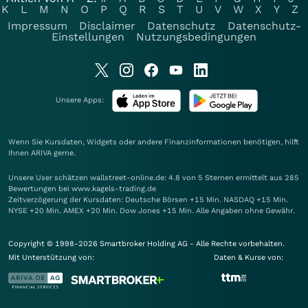
K
L
M
N
O
P
Q
R
S
T
U
V
W
X
Y
Z
Impressum
Disclaimer
Datenschutz
Datenschutz-
Einstellungen
Nutzungsbedingungen
Unsere Apps:
Wenn Sie Kursdaten, Widgets oder andere Finanzinformationen benötigen, hilft
Ihnen
ARIVA
gerne.
Unsere User schätzen wallstreet-online.de: 4.8 von 5 Sternen ermittelt aus 285
Bewertungen bei www.kagels-trading.de
Zeitverzögerung der Kursdaten: Deutsche Börsen +15 Min. NASDAQ +15 Min.
NYSE +20 Min. AMEX +20 Min. Dow Jones +15 Min. Alle Angaben ohne Gewähr.
Copyright © 1998-2026 Smartbroker Holding AG - Alle Rechte vorbehalten.
Mit Unterstützung von:
Daten & Kurse von: