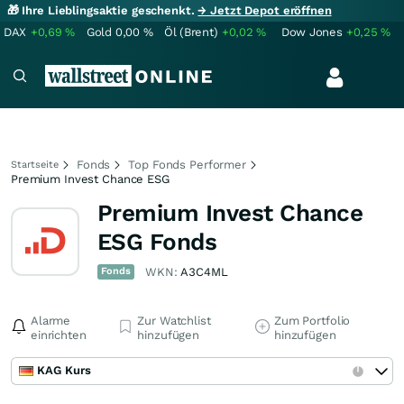
🎁 Ihre Lieblingsaktie geschenkt.
→ Jetzt Depot eröffnen
DAX
+0,69
%
Gold
0,00
%
Öl (Brent)
+0,02
%
Dow Jones
+0,25
%
Fonds
Top Fonds Performer
Startseite
Premium Invest Chance ESG
Premium Invest Chance
ESG Fonds
Fonds
WKN:
A3C4ML
Alarme
Zur Watchlist
Zum Portfolio
einrichten
hinzufügen
hinzufügen
KAG Kurs