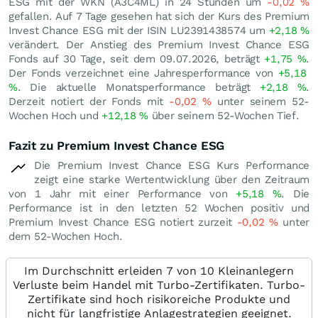
ESG mit der WKN (A3C4ML) in 24 Stunden um
-0,02
%
gefallen. Auf 7 Tage gesehen hat sich der Kurs des Premium
Invest Chance ESG mit der ISIN LU2391438574 um
+2,18
%
verändert. Der Anstieg des Premium Invest Chance ESG
Fonds auf 30 Tage, seit dem 09.07.2026, beträgt
+1,75
%
.
Der Fonds verzeichnet eine Jahresperformance von
+5,18
%
. Die aktuelle Monatsperformance beträgt
+2,18
%
.
Derzeit notiert der Fonds mit
-0,02
%
unter seinem 52-
Wochen Hoch und
+12,18
%
über seinem 52-Wochen Tief.
Fazit zu Premium Invest Chance ESG
Die Premium Invest Chance ESG Kurs Performance
zeigt eine starke Wertentwicklung über den Zeitraum
von 1 Jahr mit einer Performance von
+5,18
%
. Die
Performance ist in den letzten 52 Wochen positiv und
Premium Invest Chance ESG notiert zurzeit
-0,02
%
unter
dem 52-Wochen Hoch.
Im Durchschnitt erleiden 7 von 10 Kleinanlegern
Verluste beim Handel mit Turbo-Zertifikaten. Turbo-
Zertifikate sind hoch risikoreiche Produkte und
nicht für langfristige Anlagestrategien geeignet.