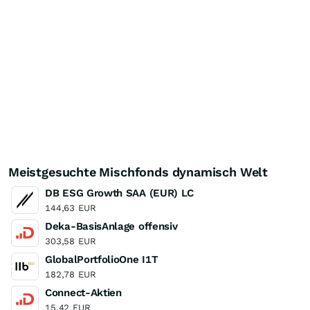
Meistgesuchte Mischfonds dynamisch Welt
DB ESG Growth SAA (EUR) LC
144,63
EUR
Deka-BasisAnlage offensiv
303,58
EUR
GlobalPortfolioOne I1T
182,78
EUR
Connect-Aktien
15,42
EUR