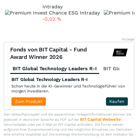
Intraday
-0,02
%
Anzeige
Fonds von BIT Capital - Fund
Award Winner 2026
BIT Global Technology Leaders R-I
BIT Global Fi
BIT Global Technology Leaders R-I
Schon heute in die KI-Gewinner und Technologieführer von
morgen investieren.
Zum Produkt
Kaufen
Den Verkaufsprospekt und die wesentlichen Anlegerinformationen können Sie
BIT Capital Webseite
jederzeit in deutscher Sprache als PDF auf der
herunterladen oder per E-Mail an BIT Capital anfordern. Die Fonds weisen
aufgrund ihrer Zusammensetzung und des möglichen Einsatzes von Derivaten
eine erhöhte Volatilität auf. Die bisherige Wertentwicklung ist kein Indikator für