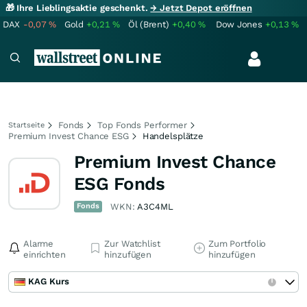
🎁 Ihre Lieblingsaktie geschenkt.
→ Jetzt Depot eröffnen
DAX
-0,07
%
Gold
+0,21
%
Öl (Brent)
+0,40
%
Dow Jones
+0,13
%
Fonds
Top Fonds Performer
Startseite
Premium Invest Chance ESG
Handelsplätze
Premium Invest Chance
ESG Fonds
Fonds
WKN:
A3C4ML
Alarme
Zur Watchlist
Zum Portfolio
einrichten
hinzufügen
hinzufügen
KAG Kurs