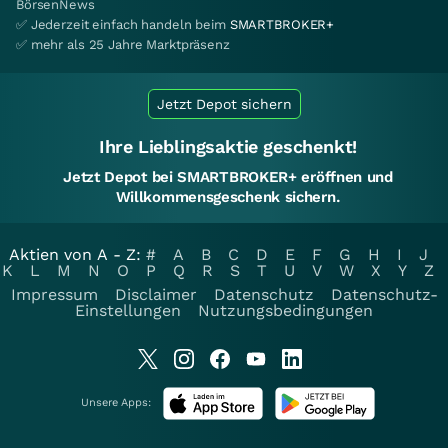
BörsenNews
✅ Jederzeit einfach handeln beim
SMARTBROKER+
✅ mehr als 25 Jahre Marktpräsenz
Jetzt Depot sichern
Ihre Lieblingsaktie geschenkt!
Jetzt Depot bei SMARTBROKER+ eröffnen und
Willkommensgeschenk sichern.
Aktien von A - Z:
#
A
B
C
D
E
F
G
H
I
J
K
L
M
N
O
P
Q
R
S
T
U
V
W
X
Y
Z
Impressum
Disclaimer
Datenschutz
Datenschutz-
Einstellungen
Nutzungsbedingungen
Unsere Apps: