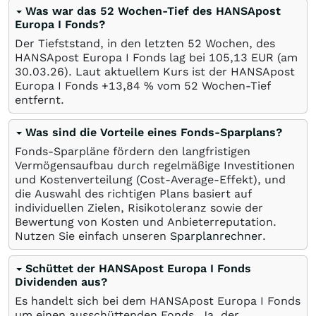
Was war das 52 Wochen-Tief des HANSApost
Europa I Fonds?
Der Tiefststand, in den letzten 52 Wochen, des
HANSApost Europa I Fonds lag bei 105,13
EUR
(am
30.03.26
). Laut aktuellem Kurs ist der HANSApost
Europa I Fonds +13,84
%
vom 52 Wochen-Tief
entfernt.
Was sind die Vorteile eines Fonds-Sparplans?
Fonds-Sparpläne fördern den langfristigen
Vermögensaufbau durch regelmäßige Investitionen
und Kostenverteilung (Cost-Average-Effekt), und
die Auswahl des richtigen Plans basiert auf
individuellen Zielen, Risikotoleranz sowie der
Bewertung von Kosten und Anbieterreputation.
Nutzen Sie einfach unseren
Sparplanrechner
.
Schüttet der HANSApost Europa I Fonds
Dividenden aus?
Es handelt sich bei dem HANSApost Europa I Fonds
um einen ausschüttenden Fonds. Ja, der