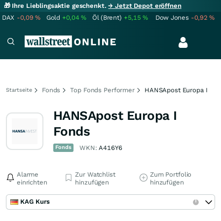
🎁 Ihre Lieblingsaktie geschenkt.
→ Jetzt Depot eröffnen
DAX
-0,09
%
Gold
+0,04
%
Öl (Brent)
+5,15
%
Dow Jones
-0,92
%
Fonds
Top Fonds Performer
HANSApost Europa I
Startseite
HANSApost Europa I
Fonds
Fonds
WKN:
A416Y6
Alarme
Zur Watchlist
Zum Portfolio
einrichten
hinzufügen
hinzufügen
KAG Kurs