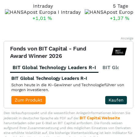
Intraday
5 Tage
+1,01
%
+1,37
%
Anzeige
Fonds von BIT Capital - Fund
Award Winner 2026
BIT Global Technology Leaders R-I
BIT Global Fi
BIT Global Technology Leaders R-I
Schon heute in die KI-Gewinner und Technologieführer von
morgen investieren.
Zum Produkt
Kaufen
Den Verkaufsprospekt und die wesentlichen Anlegerinformationen können Sie
BIT Capital Webseite
jederzeit in deutscher Sprache als PDF auf der
herunterladen oder per E-Mail an BIT Capital anfordern. Die Fonds weisen
aufgrund ihrer Zusammensetzung und des möglichen Einsatzes von Derivaten
eine erhöhte Volatilität auf. Die bisherige Wertentwicklung ist kein Indikator für