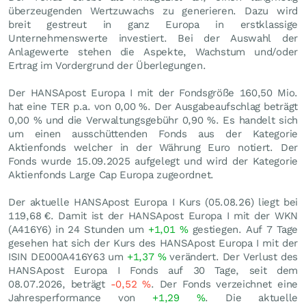
überzeugenden Wertzuwachs zu generieren. Dazu wird
breit gestreut in ganz Europa in erstklassige
Unternehmenswerte investiert. Bei der Auswahl der
Anlagewerte stehen die Aspekte, Wachstum und/oder
Ertrag im Vordergrund der Überlegungen.
Der HANSApost Europa I mit der Fondsgröße 160,50 Mio.
hat eine TER p.a. von 0,00 %. Der Ausgabeaufschlag beträgt
0,00 % und die Verwaltungsgebühr 0,90 %. Es handelt sich
um einen ausschüttenden Fonds aus der Kategorie
Aktienfonds welcher in der Währung Euro notiert. Der
Fonds wurde 15.09.2025 aufgelegt und wird der Kategorie
Aktienfonds Large Cap Europa zugeordnet.
Der aktuelle HANSApost Europa I Kurs (
05.08.26
) liegt bei
119,68
€
. Damit ist der HANSApost Europa I mit der WKN
(A416Y6) in 24 Stunden um
+1,01
%
gestiegen. Auf 7 Tage
gesehen hat sich der Kurs des HANSApost Europa I mit der
ISIN DE000A416Y63 um
+1,37
%
verändert. Der Verlust des
HANSApost Europa I Fonds auf 30 Tage, seit dem
08.07.2026, beträgt
-0,52
%
. Der Fonds verzeichnet eine
Jahresperformance von
+1,29
%
. Die aktuelle