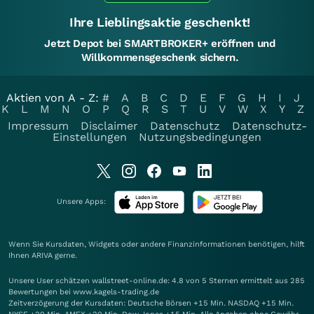
Ihre Lieblingsaktie geschenkt!
Jetzt Depot bei SMARTBROKER+ eröffnen und
Willkommensgeschenk sichern.
Aktien von A - Z:
#
A
B
C
D
E
F
G
H
I
J
K
L
M
N
O
P
Q
R
S
T
U
V
W
X
Y
Z
Impressum
Disclaimer
Datenschutz
Datenschutz-
Einstellungen
Nutzungsbedingungen
Unsere Apps:
Wenn Sie Kursdaten, Widgets oder andere Finanzinformationen benötigen, hilft
Ihnen
ARIVA
gerne.
Unsere User schätzen wallstreet-online.de: 4.8 von 5 Sternen ermittelt aus 285
Bewertungen bei www.kagels-trading.de
Zeitverzögerung der Kursdaten: Deutsche Börsen +15 Min. NASDAQ +15 Min.