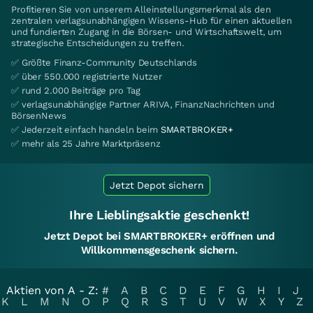
Profitieren Sie von unserem Alleinstellungsmerkmal als den
zentralen verlagsunabhängigen Wissens-Hub für einen aktuellen
und fundierten Zugang in die Börsen- und Wirtschaftswelt, um
strategische Entscheidungen zu treffen.
✅ Größte Finanz-Community Deutschlands
✅ über 550.000 registrierte Nutzer
✅ rund 2.000 Beiträge pro Tag
✅ verlagsunabhängige Partner ARIVA, FinanzNachrichten und
BörsenNews
✅ Jederzeit einfach handeln beim
SMARTBROKER+
✅ mehr als 25 Jahre Marktpräsenz
Jetzt Depot sichern
Ihre Lieblingsaktie geschenkt!
Jetzt Depot bei SMARTBROKER+ eröffnen und
Willkommensgeschenk sichern.
Aktien von A - Z:
#
A
B
C
D
E
F
G
H
I
J
K
L
M
N
O
P
Q
R
S
T
U
V
W
X
Y
Z