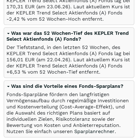
KEPLER Trend Select Aktienfonds (A) Fonds lag bei
170,31
EUR
(am
23.06.26
). Laut aktuellem Kurs ist
der KEPLER Trend Select Aktienfonds (A) Fonds
-2,42
%
vom 52 Wochen-Hoch entfernt.
Was war das 52 Wochen-Tief des KEPLER Trend
Select Aktienfonds (A) Fonds?
Der Tiefststand, in den letzten 52 Wochen, des
KEPLER Trend Select Aktienfonds (A) Fonds lag bei
156,01
EUR
(am
22.04.26
). Laut aktuellem Kurs ist
der KEPLER Trend Select Aktienfonds (A) Fonds
+6,53
%
vom 52 Wochen-Tief entfernt.
Was sind die Vorteile eines Fonds-Sparplans?
Fonds-Sparpläne fördern den langfristigen
Vermögensaufbau durch regelmäßige Investitionen
und Kostenverteilung (Cost-Average-Effekt), und
die Auswahl des richtigen Plans basiert auf
individuellen Zielen, Risikotoleranz sowie der
Bewertung von Kosten und Anbieterreputation.
Nutzen Sie einfach unseren
Sparplanrechner
.