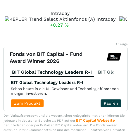
Intraday
+0,27
%
Anzeige
Fonds von BIT Capital - Fund
Award Winner 2026
BIT Global Technology Leaders R-I
BIT Global Fi
BIT Global Technology Leaders R-I
Schon heute in die KI-Gewinner und Technologieführer von
morgen investieren.
Zum Produkt
Kaufen
Den Verkaufsprospekt und die wesentlichen Anlegerinformationen können Sie
BIT Capital Webseite
jederzeit in deutscher Sprache als PDF auf der
herunterladen oder per E-Mail an BIT Capital anfordern. Die Fonds weisen
aufgrund ihrer Zusammensetzung und des möglichen Einsatzes von Derivaten