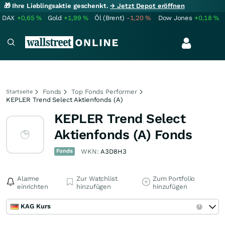
🎁 Ihre Lieblingsaktie geschenkt.
→ Jetzt Depot eröffnen
DAX
+0,65
%
Gold
+1,99
%
Öl (Brent)
-1,20
%
Dow Jones
+0,18
%
Fonds
Top Fonds Performer
Startseite
KEPLER Trend Select Aktienfonds (A)
KEPLER Trend Select
Aktienfonds (A) Fonds
Fonds
WKN:
A3D8H3
Alarme
Zur Watchlist
Zum Portfolio
einrichten
hinzufügen
hinzufügen
KAG Kurs