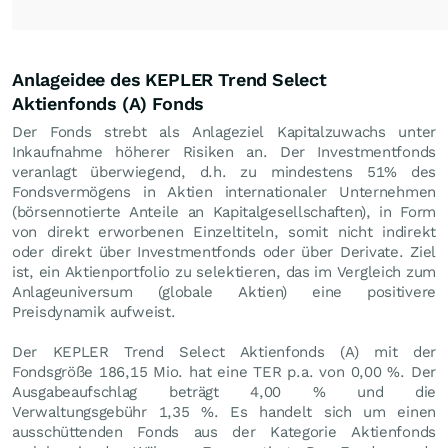
Anlageidee des KEPLER Trend Select
Aktienfonds (A) Fonds
Der Fonds strebt als Anlageziel Kapitalzuwachs unter
Inkaufnahme höherer Risiken an. Der Investmentfonds
veranlagt überwiegend, d.h. zu mindestens 51% des
Fondsvermögens in Aktien internationaler Unternehmen
(börsennotierte Anteile an Kapitalgesellschaften), in Form
von direkt erworbenen Einzeltiteln, somit nicht indirekt
oder direkt über Investmentfonds oder über Derivate. Ziel
ist, ein Aktienportfolio zu selektieren, das im Vergleich zum
Anlageuniversum (globale Aktien) eine positivere
Preisdynamik aufweist.
Der KEPLER Trend Select Aktienfonds (A) mit der
Fondsgröße 186,15 Mio. hat eine TER p.a. von 0,00 %. Der
Ausgabeaufschlag beträgt 4,00 % und die
Verwaltungsgebühr 1,35 %. Es handelt sich um einen
ausschüttenden Fonds aus der Kategorie Aktienfonds