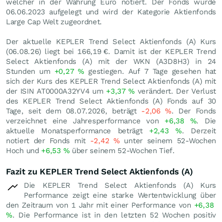
welcher in der Währung Euro notiert. Der Fonds wurde
06.06.2023 aufgelegt und wird der Kategorie Aktienfonds
Large Cap Welt zugeordnet.
Der aktuelle KEPLER Trend Select Aktienfonds (A) Kurs
(
06.08.26
) liegt bei 166,19
€
. Damit ist der KEPLER Trend
Select Aktienfonds (A) mit der WKN (A3D8H3) in 24
Stunden um
+0,27
%
gestiegen. Auf 7 Tage gesehen hat
sich der Kurs des KEPLER Trend Select Aktienfonds (A) mit
der ISIN AT0000A32YV4 um
+3,37
%
verändert. Der Verlust
des KEPLER Trend Select Aktienfonds (A) Fonds auf 30
Tage, seit dem 08.07.2026, beträgt
-2,06
%
. Der Fonds
verzeichnet eine Jahresperformance von
+6,38
%
. Die
aktuelle Monatsperformance beträgt
+2,43
%
. Derzeit
notiert der Fonds mit
-2,42
%
unter seinem 52-Wochen
Hoch und
+6,53
%
über seinem 52-Wochen Tief.
Fazit zu KEPLER Trend Select Aktienfonds (A)
Die KEPLER Trend Select Aktienfonds (A) Kurs
Performance zeigt eine starke Wertentwicklung über
den Zeitraum von 1 Jahr mit einer Performance von
+6,38
%
. Die Performance ist in den letzten 52 Wochen positiv