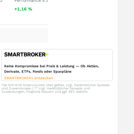
 J
Performance 5 J
+1,16
%
Keine Kompromisse bei Preis & Leistung — Ob Aktien,
Derivate, ETFs, Fonds oder Sparpläne
SMARTBROKER+ entdecken
*ab 500 EUR Ordervolumen über gettex, zzgl. marktüblicher Spreads
und Zuwendungen | ** zzgl. marktüblicher Spreads und
Zuwendungen, mögliche Steuern und ggf. SEC Gebühr