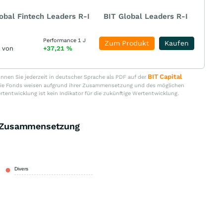
obal Fintech Leaders R-I
BIT Global Leaders R-I
Performance 1 J
Zum Produkt
Kaufen
r von
+37,21
%
BIT Capital
nen Sie jederzeit in deutscher Sprache als PDF auf der
. Die Fonds weisen aufgrund ihrer Zusammensetzung und des möglichen
ertentwicklung ist kein Indikator für die zukünftige Wertentwicklung.
 Zusammensetzung
Divers
100,00 %