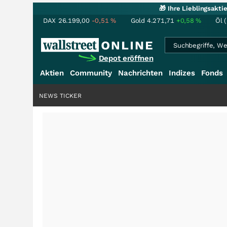
🎁 Ihre Lieblingsakt
DAX
26.199,00
-0,51
%
Gold
4.271,71
+0,58
%
Öl 
Depot eröffnen
Aktien
Community
Nachrichten
Indizes
Fonds
NEWS TICKER