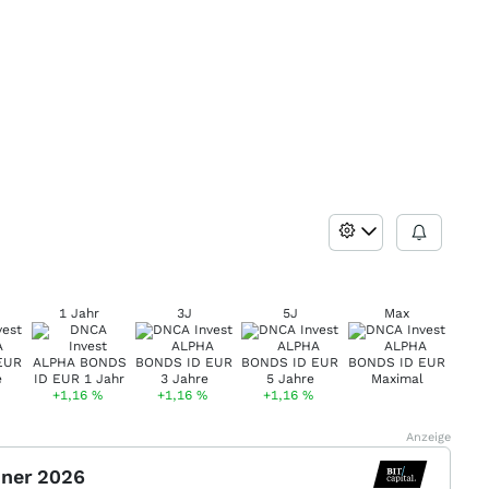
1 Jahr
3J
5J
Max
+1,16
%
+1,16
%
+1,16
%
Anzeige
nner 2026