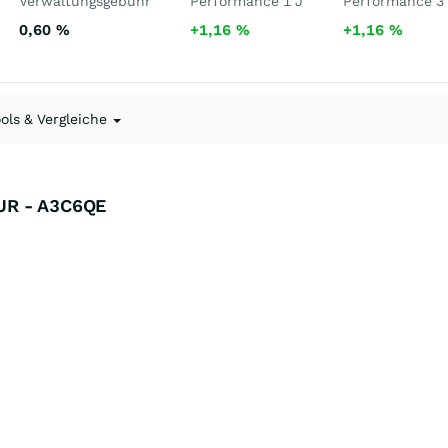
Verwaltungsgebühr
Performance 1 J
Performance 3
0,60
%
+1,16
%
+1,16
%
ools & Vergleiche
UR - A3C6QE