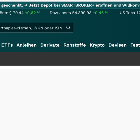
ie geschenkt.
→ Jetzt Depot bei SMARTBROKER+ eröffnen und Willkom
(Brent)
79,44
+0,82
%
Dow Jones
54.399,93
+0,46
%
US Tech 1
ETFs
Anleihen
Derivate
Rohstoffe
Krypto
Devisen
Fest