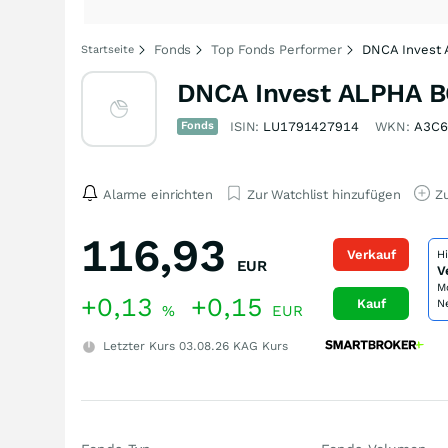
Fonds
Top Fonds Performer
DNCA Invest
Startseite
DNCA Invest ALPHA B
Fonds
ISIN:
LU1791427914
WKN:
A3C
Alarme einrichten
Zur Watchlist hinzufügen
Zu
116,93
Verkauf
H
EUR
V
M
+0,13
+0,15
Kauf
N
%
EUR
Letzter Kurs
03.08.26
KAG Kurs