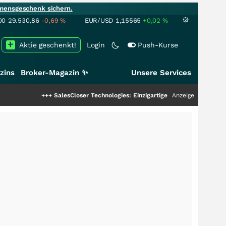
mensgeschenk sichern.
00
29.530,86
-0,69
%
EUR/USD
1,15565
+0,02
%
Aktie geschenkt!
Login
Push-Kurse
zins
Broker-Magazin ✨
Unsere Services
+++
SalesCloser Technologies: Einzigartige Leistung zieht die Top-Dogs an
Anzeige