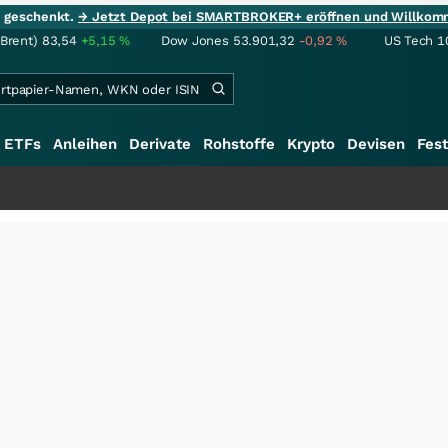
ie geschenkt.
→ Jetzt Depot bei SMARTBROKER+ eröffnen und Willkom
(Brent)
83,54
+5,15
%
Dow Jones
53.901,32
-0,92
%
US Tech 1
ETFs
Anleihen
Derivate
Rohstoffe
Krypto
Devisen
Fest