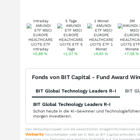
Intraday
5 Tage
1 Monat
3M
+0,89
%
+1,07
%
+4,93
%
+7,58
%
Fonds von BIT Capital - Fund Award Wi
BIT Global Technology Leaders R-I
BIT Gl
BIT Global Technology Leaders R-I
Schon heute in die KI-Gewinner und Technologieführe
morgen investieren.
Den Verkaufsprospekt und die wesentlichen Anlegerinformationen kön
Webseite
herunterladen oder per E-Mail an BIT Capital anfordern
Einsatzes von Derivaten eine erhöhte Volatilität auf. Die bisherige W