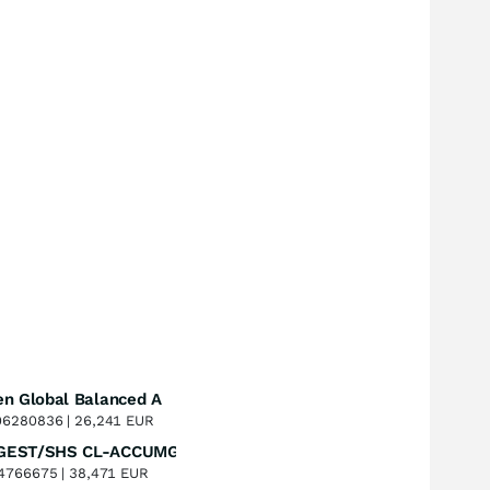
en Global Balanced A
Perf. 1 Jahr
+6,12
%
6280836 |
26,241 EUR
COMGEST/SHS CL-ACCUMG EUR
Perf. 1 Jahr
-3,51
%
4766675 |
38,471 EUR