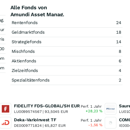
Alle Fonds von
Amundi Asset Manag.
g.
Rentenfonds
24
eur
Geldmarktfonds
18
ris
Strategiefonds
14
 00
Mischfonds
8
com
Aktienfonds
6
om
Zielzeitfonds
4
Spezialitätenfonds
2
FIDELITY FDS-GLOBAL/SH EUR
Saur
Perf. 1 Jahr
+28,23
%
LU0099574567 |
93,5045 EUR
LU010
Deka-VarioInvest TF
Perf. 1 Jahr
-1,56
%
DE0009771824 |
65,827 EUR
IE000