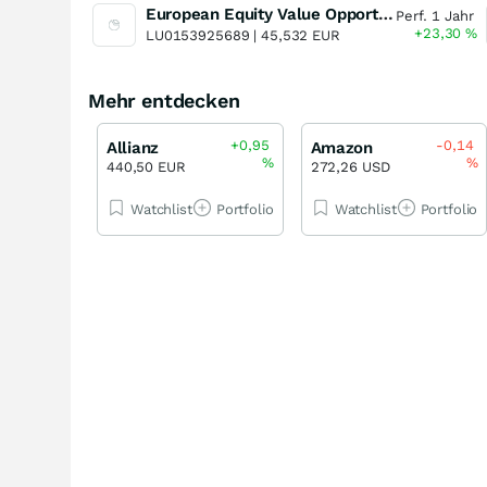
European Equity Value Opportunity (EUR) P-acc
Perf. 1 Jahr
+23,30
%
LU0153925689 |
45,532 EUR
Mehr entdecken
+0,95
-0,14
Allianz
Amazon
%
%
440,50 EUR
272,26 USD
Watchlist
Portfolio
Watchlist
Portfolio