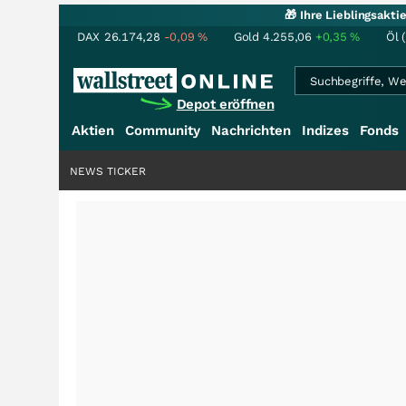
🎁 Ihre Lieblingsakt
DAX
26.174,28
-0,09
%
Gold
4.255,06
+0,35
%
Öl 
Depot eröffnen
Aktien
Community
Nachrichten
Indizes
Fonds
NEWS TICKER