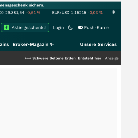
mensgeschenk sichern.
00
29.381,54
-0,51
%
EUR/USD
1,15215
-0,03
%
Aktie geschenkt!
Login
Push-Kurse
zins
Broker-Magazin ✨
Unsere Services
+++
Schwere Seltene Erden: Entsteht hier die nächste Milliardenstory?
Anzeige
++