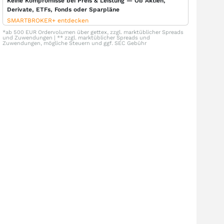
Keine Kompromisse bei Preis & Leistung — Ob Aktien,
Derivate, ETFs, Fonds oder Sparpläne
SMARTBROKER+ entdecken
*ab 500 EUR Ordervolumen über gettex, zzgl. marktüblicher Spreads
und Zuwendungen | ** zzgl. marktüblicher Spreads und
Zuwendungen, mögliche Steuern und ggf. SEC Gebühr