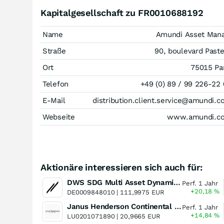
Kapitalgesellschaft zu FR0010688192
Name
Amundi Asset Mana
Straße
90, boulevard Past
Ort
75015 Pa
Telefon
+49 (0) 89 / 99 226-22
E-Mail
distribution.client.service@amundi.
Webseite
www.amundi.c
Aktionäre interessieren sich auch für:
DWS SDG Multi Asset Dynamic LC
Perf. 1 Jahr
+20,18
%
DE0009848010 |
111,9975 EUR
Janus Henderson Continental European Fund A2 EUR
Perf. 1 Jahr
+14,84
%
LU0201071890 |
20,9665 EUR