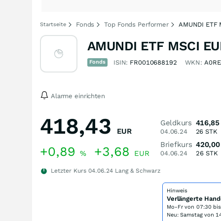
Fonds
Top Fonds Performer
AMUNDI ETF 
Startseite
AMUNDI ETF MSCI EU
Fonds
ISIN:
FR0010688192
WKN:
A0RE
Alarme einrichten
418,43
Geldkurs
416,85
EUR
04.06.24
26
STK
Briefkurs
420,00
+0,89
+3,68
%
EUR
04.06.24
26
STK
Letzter Kurs
04.06.24
Lang & Schwarz
Hinweis
Verlängerte Hand
Mo-Fr von
07:30 bi
Neu: Samstag von 14