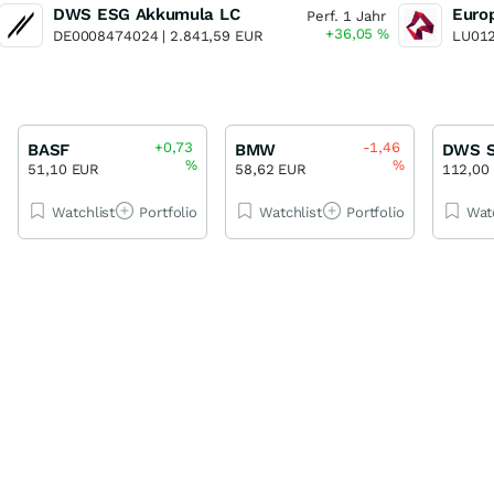
DWS ESG Akkumula LC
Euro
Perf. 1 Jahr
+36,05
%
DE0008474024 |
2.841,59 EUR
LU012
+0,73
-1,46
BASF
BMW
%
%
51,10 EUR
58,62 EUR
112,00
Watchlist
Portfolio
Watchlist
Portfolio
Wat