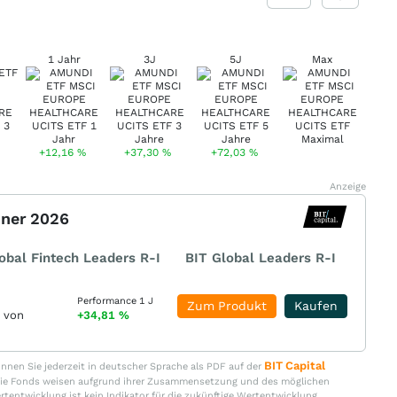
1 Jahr
3J
5J
Max
+12,16
%
+37,30
%
+72,03
%
Anzeige
nner 2026
obal Fintech Leaders R-I
BIT Global Leaders R-I
Performance 1 J
Zum Produkt
Kaufen
r von
+34,81
%
BIT Capital
nen Sie jederzeit in deutscher Sprache als PDF auf der
. Die Fonds weisen aufgrund ihrer Zusammensetzung und des möglichen
ertentwicklung ist kein Indikator für die zukünftige Wertentwicklung.