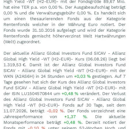
High Yield -WT (H2-EUR)- mit der Fondsgröße 89,67 Mio.
hat eine TER p.a. von 0,00 %. Der Ausgabeaufschlag beträgt
0,00 % und die Verwaltungsgebühr 0,00 %. Es handelt sich
um einen thesaurierenden Fonds aus der Kategorie
Rentenfonds welcher in der Währung Euro notiert. Der
Fonds wurde 31.10.2016 aufgelegt und wird der Kategorie
Rentenfonds gemischt höherverzinst Welt Hartwährungen
(Welt) zugeordnet.
Der aktuelle Allianz Global Investors Fund SICAV - Allianz
Global High Yield -WT (H2-EUR)- Kurs (
06.08.26
) liegt bei
1.319,53
€
. Damit ist der Allianz Global Investors Fund
SICAV - Allianz Global High Yield -WT (H2-EUR)- mit der
WKN (A2AS6H) in 24 Stunden um
+0,03
%
gestiegen. Auf 7
Tage gesehen hat sich der Kurs des Allianz Global Investors
Fund SICAV - Allianz Global High Yield -WT (H2-EUR)- mit
der ISIN LU1504570844 um
+0,48
%
verändert. Der Verlust
des Allianz Global Investors Fund SICAV - Allianz Global
High Yield -WT (H2-EUR)- Fonds auf 30 Tage, seit dem
11.07.2026, beträgt
-0,02
%
. Der Fonds verzeichnet eine
Jahresperformance von
+1,37
%
. Die aktuelle
Monatsperformance beträgt
+0,48
%
. Derzeit notiert der
Fonds mit
-0,10
%
unter seinem 52-Wochen Hoch und