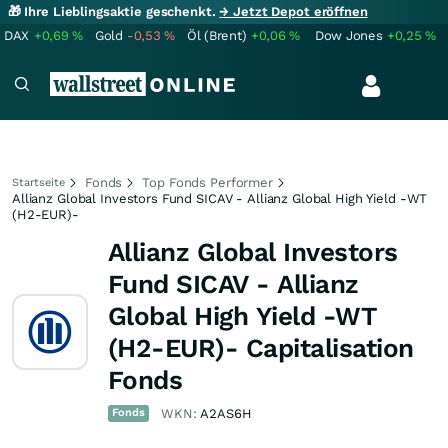
🎁 Ihre Lieblingsaktie geschenkt.
→ Jetzt Depot eröffnen
DAX
+0,69
%
Gold
-0,53
%
Öl (Brent)
+0,06
%
Dow Jones
+0,25
%
Fonds
Top Fonds Performer
Startseite
Allianz Global Investors Fund SICAV - Allianz Global High Yield -WT
(H2-EUR)-
Allianz Global Investors
Fund SICAV - Allianz
Global High Yield -WT
(H2-EUR)- Capitalisation
Fonds
Fonds
WKN:
A2AS6H