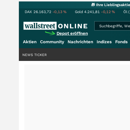
🎁 Ihre Lieblingsakt
DAX
26.163,72
-0,13
%
Gold
4.241,81
-0,12
%
Öl 
Depot eröffnen
Aktien
Community
Nachrichten
Indizes
Fonds
NEWS TICKER