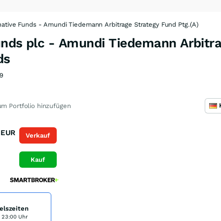
ative Funds - Amundi Tiedemann Arbitrage Strategy Fund Ptg.(A)
unds plc - Amundi Tiedemann Arbitra
ds
9
m Portfolio hinzufügen
EUR
Verkauf
Kauf
elszeiten
s 23:00 Uhr