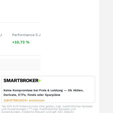
 J
Performance 5 J
+10,72
%
Keine Kompromisse bei Preis & Leistung — Ob Aktien,
Derivate, ETFs, Fonds oder Sparpläne
SMARTBROKER+ entdecken
*ab 500 EUR Ordervolumen über gettex, zzgl. marktüblicher Spreads
und Zuwendungen | ** zzgl. marktüblicher Spreads und
Zuwendungen, mögliche Steuern und ggf. SEC Gebühr