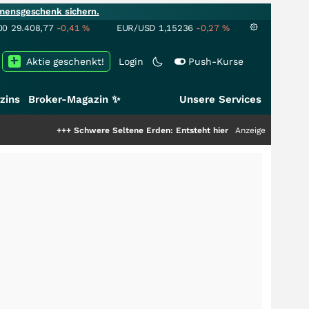
mensgeschenk sichern.
00
29.408,77
-0,41
%
EUR/USD
1,15236
-0,27
%
Aktie geschenkt!
Login
Push-Kurse
zins
Broker-Magazin ✨
Unsere Services
+++
Schwere Seltene Erden: Entsteht hier die nächste Milliardenstory?
Anzeige
+