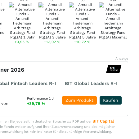
1 Jahr
3J
5J
Max
+3,95
%
+13,02
%
+10,72
%
Anzeige
nner 2026
obal Fintech Leaders R-I
BIT Global Leaders R-I
Performance 1 J
Zum Produkt
Kaufen
r von
+39,75
%
BIT Capital
nen Sie jederzeit in deutscher Sprache als PDF auf der
. Die Fonds weisen aufgrund ihrer Zusammensetzung und des möglichen
ertentwicklung ist kein Indikator für die zukünftige Wertentwicklung.