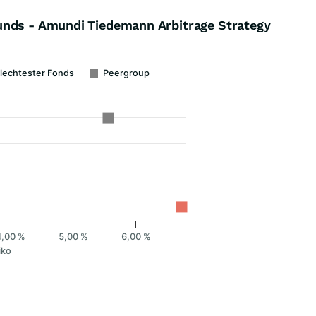
unds - Amundi Tiedemann Arbitrage Strategy
lechtester Fonds
Peergroup
4,00 %
5,00 %
6,00 %
iko