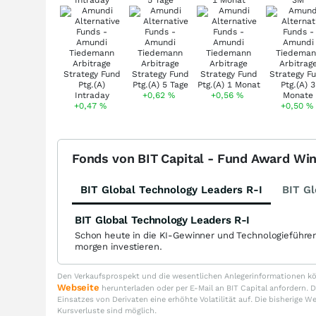
Intraday
5 Tage
1 Monat
3M
+0,62
%
+0,56
%
+0,47
%
+0,50
%
Fonds von BIT Capital - Fund Award Wi
BIT Global Technology Leaders R-I
BIT Gl
BIT Global Technology Leaders R-I
Schon heute in die KI-Gewinner und Technologieführe
morgen investieren.
Den Verkaufsprospekt und die wesentlichen Anlegerinformationen kön
Webseite
herunterladen oder per E-Mail an BIT Capital anfordern
Einsatzes von Derivaten eine erhöhte Volatilität auf. Die bisherige W
Kursverluste sind möglich.