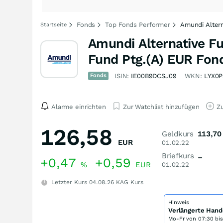
Fonds
Top Fonds Performer
Amundi Altern
Startseite
Amundi Alternative F
Fund Ptg.(A) EUR Fon
Fonds
ISIN:
IE00B9DCSJ09
WKN:
LYX0P
Alarme einrichten
Zur Watchlist hinzufügen
Zu
126,58
Geldkurs
113,70
EUR
01.02.22
Briefkurs
–
+0,47
+0,59
%
EUR
01.02.22
Letzter Kurs
04.08.26
KAG Kurs
Hinweis
Verlängerte Hand
Mo-Fr von
07:30 bi