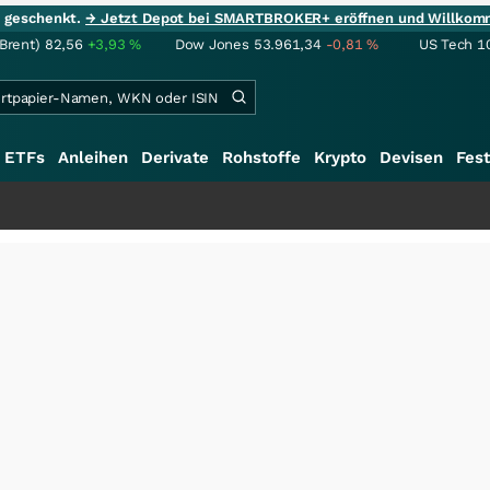
ie geschenkt.
→ Jetzt Depot bei SMARTBROKER+ eröffnen und Willkom
(Brent)
82,56
+3,93
%
Dow Jones
53.961,34
-0,81
%
US Tech 1
ETFs
Anleihen
Derivate
Rohstoffe
Krypto
Devisen
Fest