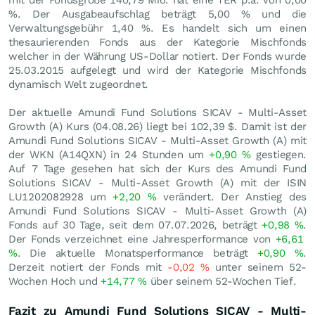
mit der Fondsgröße 140,79 Mio. hat eine TER p.a. von 0,00
%. Der Ausgabeaufschlag beträgt 5,00 % und die
Verwaltungsgebühr 1,40 %. Es handelt sich um einen
thesaurierenden Fonds aus der Kategorie Mischfonds
welcher in der Währung US-Dollar notiert. Der Fonds wurde
25.03.2015 aufgelegt und wird der Kategorie Mischfonds
dynamisch Welt zugeordnet.
Der aktuelle Amundi Fund Solutions SICAV - Multi-Asset
Growth (A) Kurs (
04.08.26
) liegt bei 102,39
$
. Damit ist der
Amundi Fund Solutions SICAV - Multi-Asset Growth (A) mit
der WKN (A14QXN) in 24 Stunden um
+0,90
%
gestiegen.
Auf 7 Tage gesehen hat sich der Kurs des Amundi Fund
Solutions SICAV - Multi-Asset Growth (A) mit der ISIN
LU1202082928 um
+2,20
%
verändert. Der Anstieg des
Amundi Fund Solutions SICAV - Multi-Asset Growth (A)
Fonds auf 30 Tage, seit dem 07.07.2026, beträgt
+0,98
%
.
Der Fonds verzeichnet eine Jahresperformance von
+6,61
%
. Die aktuelle Monatsperformance beträgt
+0,90
%
.
Derzeit notiert der Fonds mit
-0,02
%
unter seinem 52-
Wochen Hoch und
+14,77
%
über seinem 52-Wochen Tief.
Fazit zu Amundi Fund Solutions SICAV - Multi-