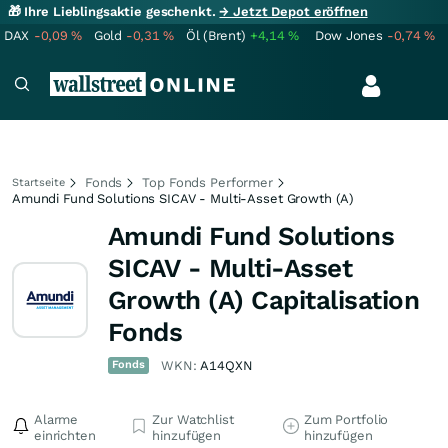
🎁 Ihre Lieblingsaktie geschenkt.
→ Jetzt Depot eröffnen
DAX
-0,09
%
Gold
-0,31
%
Öl (Brent)
+4,14
%
Dow Jones
-0,74
%
Fonds
Top Fonds Performer
Startseite
Amundi Fund Solutions SICAV - Multi-Asset Growth (A)
Amundi Fund Solutions
SICAV - Multi-Asset
Growth (A) Capitalisation
Fonds
Fonds
WKN:
A14QXN
Alarme
Zur Watchlist
Zum Portfolio
einrichten
hinzufügen
hinzufügen