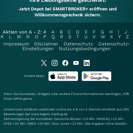
Jetzt Depot bei SMARTBROKER+ eröffnen und
Willkommensgeschenk sichern.
Aktien von A - Z:
#
A
B
C
D
E
F
G
H
I
J
K
L
M
N
O
P
Q
R
S
T
U
V
W
X
Y
Z
Impressum
Disclaimer
Datenschutz
Datenschutz-
Einstellungen
Nutzungsbedingungen
Unsere Apps:
Wenn Sie Kursdaten, Widgets oder andere Finanzinformationen benötigen, hilft
Ihnen
ARIVA
gerne.
Unsere User schätzen wallstreet-online.de: 4.8 von 5 Sternen ermittelt aus 285
Bewertungen bei www.kagels-trading.de
Zeitverzögerung der Kursdaten: Deutsche Börsen +15 Min. NASDAQ +15 Min.
NYSE +20 Min. AMEX +20 Min. Dow Jones +15 Min. Alle Angaben ohne Gewähr.