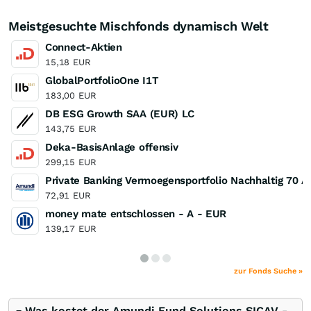
Meistgesuchte Mischfonds dynamisch Welt
Connect-Aktien
15,18
EUR
GlobalPortfolioOne I1T
183,00
EUR
DB ESG Growth SAA (EUR) LC
143,75
EUR
Deka-BasisAnlage offensiv
299,15
EUR
Private Banking Vermoegensportfolio Nachhaltig 70 A
72,91
EUR
money mate entschlossen - A - EUR
139,17
EUR
zur Fonds Suche »
Was kostet der Amundi Fund Solutions SICAV -