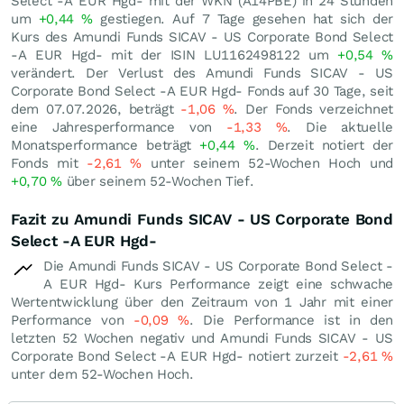
Select -A EUR Hgd- mit der WKN (A14PBE) in 24 Stunden
um
+0,44
%
gestiegen. Auf 7 Tage gesehen hat sich der
Kurs des Amundi Funds SICAV - US Corporate Bond Select
-A EUR Hgd- mit der ISIN LU1162498122 um
+0,54
%
verändert. Der Verlust des Amundi Funds SICAV - US
Corporate Bond Select -A EUR Hgd- Fonds auf 30 Tage, seit
dem 07.07.2026, beträgt
-1,06
%
. Der Fonds verzeichnet
eine Jahresperformance von
-1,33
%
. Die aktuelle
Monatsperformance beträgt
+0,44
%
. Derzeit notiert der
Fonds mit
-2,61
%
unter seinem 52-Wochen Hoch und
+0,70
%
über seinem 52-Wochen Tief.
Fazit zu Amundi Funds SICAV - US Corporate Bond
Select -A EUR Hgd-
Die Amundi Funds SICAV - US Corporate Bond Select -
A EUR Hgd- Kurs Performance zeigt eine schwache
Wertentwicklung über den Zeitraum von 1 Jahr mit einer
Performance von
-0,09
%
. Die Performance ist in den
letzten 52 Wochen negativ und Amundi Funds SICAV - US
Corporate Bond Select -A EUR Hgd- notiert zurzeit
-2,61
%
unter dem 52-Wochen Hoch.