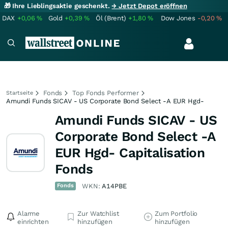
🎁 Ihre Lieblingsaktie geschenkt.
→ Jetzt Depot eröffnen
DAX
+0,06
%
Gold
+0,39
%
Öl (Brent)
+1,80
%
Dow Jones
-0,20
%
Fonds
Top Fonds Performer
Startseite
Amundi Funds SICAV - US Corporate Bond Select -A EUR Hgd-
Amundi Funds SICAV - US
Corporate Bond Select -A
EUR Hgd- Capitalisation
Fonds
Fonds
WKN:
A14PBE
Alarme
Zur Watchlist
Zum Portfolio
einrichten
hinzufügen
hinzufügen