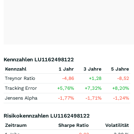
Kennzahlen LU1162498122
Kennzahl
1 Jahr
3 Jahre
5 Jahre
Treynor Ratio
-4,86
+1,28
-8,52
Tracking Error
+5,76
%
+7,32
%
+8,20
%
Jensens Alpha
-1,77
%
-1,71
%
-1,24
%
Risikokennzahlen LU1162498122
Zeitraum
Sharpe Ratio
Volatilität