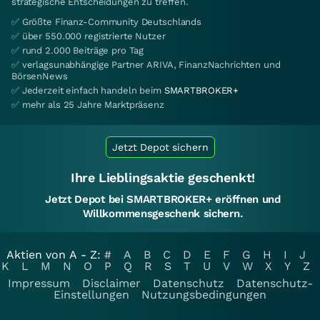
strategische Entscheidungen zu treffen.
✅ Größte Finanz-Community Deutschlands
✅ über 550.000 registrierte Nutzer
✅ rund 2.000 Beiträge pro Tag
✅ verlagsunabhängige Partner ARIVA, FinanzNachrichten und
BörsenNews
✅ Jederzeit einfach handeln beim
SMARTBROKER+
✅ mehr als 25 Jahre Marktpräsenz
Jetzt Depot sichern
Ihre Lieblingsaktie geschenkt!
Jetzt Depot bei SMARTBROKER+ eröffnen und
Willkommensgeschenk sichern.
Aktien von A - Z:
#
A
B
C
D
E
F
G
H
I
J
K
L
M
N
O
P
Q
R
S
T
U
V
W
X
Y
Z
Impressum
Disclaimer
Datenschutz
Datenschutz-
Einstellungen
Nutzungsbedingungen