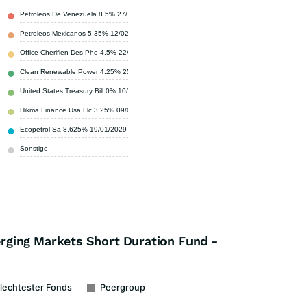
Petroleos De Venezuela 8.5% 27/10/2020 (Regs)
45,50 %
Petroleos Mexicanos 5.35% 12/02/2028
5,40 %
Office Cherifien Des Pho 4.5% 22/10/2025 (Regs)
2,10 %
Clean Renewable Power 4.25% 25/03/2027 (Regs)
1,90 %
United States Treasury Bill 0% 10/07/2025
1,90 %
Hikma Finance Usa Llc 3.25% 09/07/2025 (Regs)
1,70 %
Ecopetrol Sa 8.625% 19/01/2029
1,60 %
Sonstige
39,90 %
ging Markets Short Duration Fund -
lechtester Fonds
Peergroup