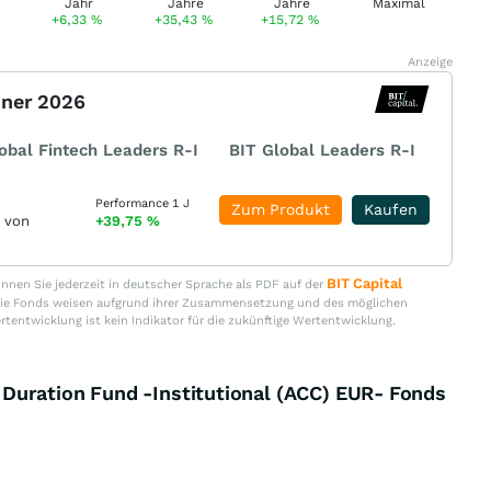
+6,33
%
+35,43
%
+15,72
%
Anzeige
nner 2026
obal Fintech Leaders R-I
BIT Global Leaders R-I
Performance 1 J
Zum Produkt
Kaufen
r von
+39,75
%
BIT Capital
nen Sie jederzeit in deutscher Sprache als PDF auf der
. Die Fonds weisen aufgrund ihrer Zusammensetzung und des möglichen
ertentwicklung ist kein Indikator für die zukünftige Wertentwicklung.
Duration Fund -Institutional (ACC) EUR- Fonds