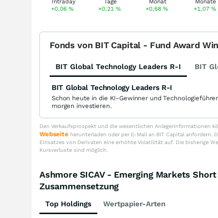
+0,06
%
+0,21
%
+0,68
%
+1,07
%
Fonds von BIT Capital - Fund Award Wi
BIT Global Technology Leaders R-I
BIT Gl
BIT Global Technology Leaders R-I
Schon heute in die KI-Gewinner und Technologieführe
morgen investieren.
Den Verkaufsprospekt und die wesentlichen Anlegerinformationen kön
Webseite
herunterladen oder per E-Mail an BIT Capital anfordern
Einsatzes von Derivaten eine erhöhte Volatilität auf. Die bisherige W
Kursverluste sind möglich.
Ashmore SICAV - Emerging Markets Short 
Zusammensetzung
Top Holdings
Wertpapier-Arten