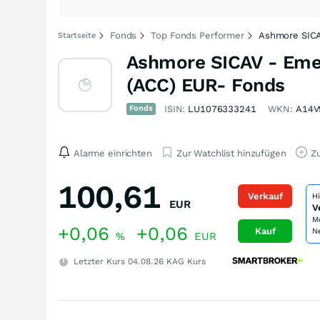
Fonds
Top Fonds Performer
Ashmore SICAV
Startseite
Ashmore SICAV - Emer
(ACC) EUR- Fonds
Fonds
ISIN:
LU1076333241
WKN:
A14V
Alarme einrichten
Zur Watchlist hinzufügen
Zu
100,61
Verkauf
H
EUR
V
M
+0,06
+0,06
Kauf
N
%
EUR
Letzter Kurs
04.08.26
KAG Kurs