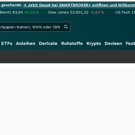
ie geschenkt.
→ Jetzt Depot bei SMARTBROKER+ eröffnen und Willkom
(Brent)
83,54
+5,15
%
Dow Jones
53.901,32
-0,92
%
US Tech 1
ETFs
Anleihen
Derivate
Rohstoffe
Krypto
Devisen
Fest