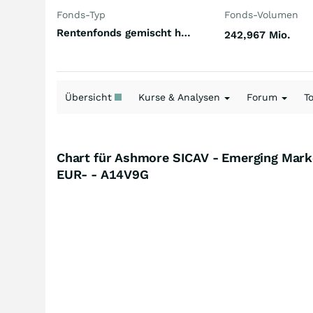
Fonds-Typ
Fonds-Volumen
Rentenfonds gemischt höherverzinst Emerging Markets Hartwährungen (Welt)
242,967 Mio.
Übersicht
Kurse & Analysen
Forum
T
Chart für Ashmore SICAV - Emerging Marke
EUR- - A14V9G