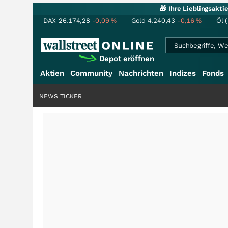
🎁 Ihre Lieblingsakt
DAX
26.174,28
-0,09
%
Gold
4.240,43
-0,16
%
Öl 
Depot eröffnen
Aktien
Community
Nachrichten
Indizes
Fonds
NEWS TICKER