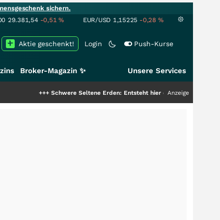
mensgeschenk sichern.
00
29.381,54
-0,51
%
EUR/USD
1,15225
-0,28
%
Aktie geschenkt!
Login
Push-Kurse
zins
Broker-Magazin ✨
Unsere Services
+++
Schwere Seltene Erden: Entsteht hier die nächste Milliardenstory?
Anzeige
++