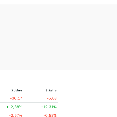
3 Jahre
5 Jahre
-30,17
-5,08
+12,88
%
+12,31
%
-2,57
%
-0,58
%