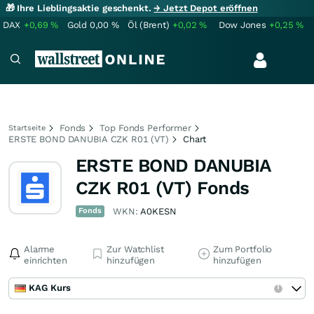
🎁 Ihre Lieblingsaktie geschenkt.
→ Jetzt Depot eröffnen
DAX
+0,69
%
Gold
0,00
%
Öl (Brent)
+0,02
%
Dow Jones
+0,25
%
Fonds
Top Fonds Performer
Startseite
ERSTE BOND DANUBIA CZK R01 (VT)
Chart
ERSTE BOND DANUBIA
CZK R01 (VT) Fonds
Fonds
WKN:
A0KESN
Alarme
Zur Watchlist
Zum Portfolio
einrichten
hinzufügen
hinzufügen
KAG Kurs