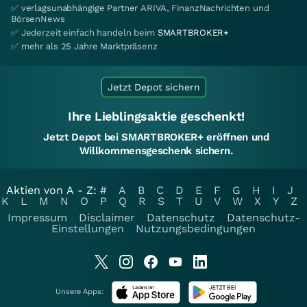
✅ verlagsunabhängige Partner ARIVA, FinanzNachrichten und
BörsenNews
✅ Jederzeit einfach handeln beim
SMARTBROKER+
✅ mehr als 25 Jahre Marktpräsenz
Jetzt Depot sichern
Ihre Lieblingsaktie geschenkt!
Jetzt Depot bei SMARTBROKER+ eröffnen und
Willkommensgeschenk sichern.
Aktien von A - Z:
#
A
B
C
D
E
F
G
H
I
J
K
L
M
N
O
P
Q
R
S
T
U
V
W
X
Y
Z
Impressum
Disclaimer
Datenschutz
Datenschutz-
Einstellungen
Nutzungsbedingungen
Unsere Apps: