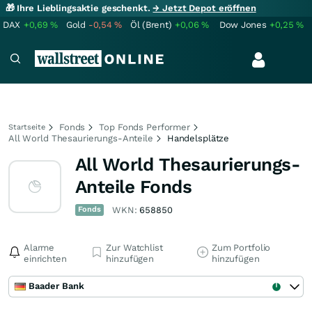
🎁 Ihre Lieblingsaktie geschenkt.
→ Jetzt Depot eröffnen
DAX
+0,69
%
Gold
-0,54
%
Öl (Brent)
+0,06
%
Dow Jones
+0,25
%
Fonds
Top Fonds Performer
Startseite
All World Thesaurierungs-Anteile
Handelsplätze
All World Thesaurierungs-
Anteile Fonds
Fonds
WKN:
658850
Alarme
Zur Watchlist
Zum Portfolio
einrichten
hinzufügen
hinzufügen
Baader Bank