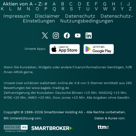
Aktien von A - Z:
#
A
B
C
D
E
F
G
H
I
J
K
L
M
N
O
P
Q
R
S
T
U
V
W
X
Y
Z
Impressum
Disclaimer
Datenschutz
Datenschutz-
Einstellungen
Nutzungsbedingungen
Unsere Apps:
Wenn Sie Kursdaten, Widgets oder andere Finanzinformationen benötigen, hilft
Ihnen
ARIVA
gerne.
Unsere User schätzen wallstreet-online.de: 4.8 von 5 Sternen ermittelt aus 285
Bewertungen bei www.kagels-trading.de
Zeitverzögerung der Kursdaten: Deutsche Börsen +15 Min. NASDAQ +15 Min.
NYSE +20 Min. AMEX +20 Min. Dow Jones +15 Min. Alle Angaben ohne Gewähr.
Copyright © 1998-2026 Smartbroker Holding AG - Alle Rechte vorbehalten.
Mit Unterstützung von:
Daten & Kurse von: