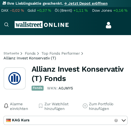
🎁 Ihre Lieblingsaktie geschenkt.
→ Jetzt Depot eröffnen
DAX
-0,02
%
Gold
+0,37
%
Öl (Brent)
+1,11
%
Dow Jones
+0,16
%
Fonds
Top Fonds Performer
Startseite
Allianz Invest Konservativ (T)
Allianz Invest Konservativ
(T) Fonds
Fonds
WKN:
A0JMY5
Alarme
Zur Watchlist
Zum Portfolio
einrichten
hinzufügen
hinzufügen
KAG Kurs