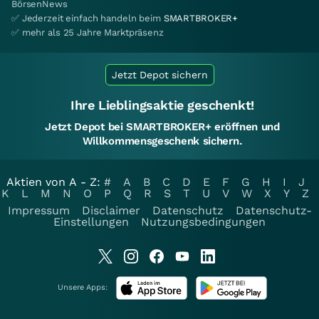
BörsenNews
✅ Jederzeit einfach handeln beim
SMARTBROKER+
✅ mehr als 25 Jahre Marktpräsenz
Jetzt Depot sichern
Ihre Lieblingsaktie geschenkt!
Jetzt Depot bei SMARTBROKER+ eröffnen und
Willkommensgeschenk sichern.
Aktien von A - Z:
#
A
B
C
D
E
F
G
H
I
J
K
L
M
N
O
P
Q
R
S
T
U
V
W
X
Y
Z
Impressum
Disclaimer
Datenschutz
Datenschutz-
Einstellungen
Nutzungsbedingungen
Unsere Apps: