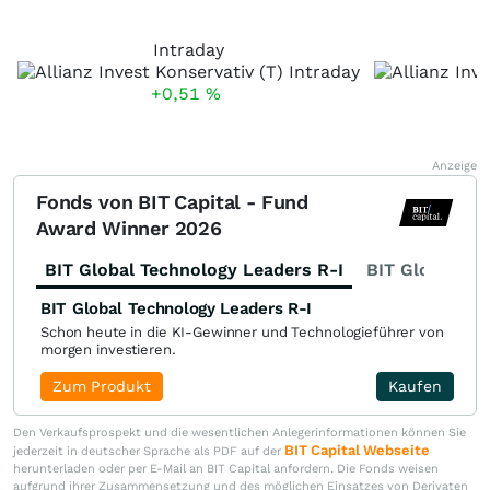
Intraday
+0,51
%
Anzeige
Fonds von BIT Capital - Fund
Award Winner 2026
BIT Global Technology Leaders R-I
BIT Global Fi
BIT Global Technology Leaders R-I
Schon heute in die KI-Gewinner und Technologieführer von
morgen investieren.
Zum Produkt
Kaufen
Den Verkaufsprospekt und die wesentlichen Anlegerinformationen können Sie
BIT Capital Webseite
jederzeit in deutscher Sprache als PDF auf der
herunterladen oder per E-Mail an BIT Capital anfordern. Die Fonds weisen
aufgrund ihrer Zusammensetzung und des möglichen Einsatzes von Derivaten