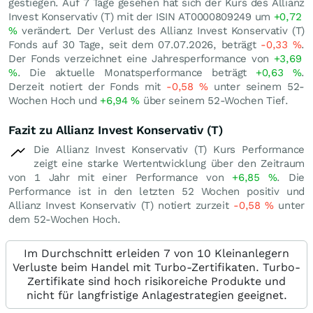
gestiegen. Auf 7 Tage gesehen hat sich der Kurs des Allianz
Invest Konservativ (T) mit der ISIN AT0000809249 um
+0,72
%
verändert. Der Verlust des Allianz Invest Konservativ (T)
Fonds auf 30 Tage, seit dem 07.07.2026, beträgt
-0,33
%
.
Der Fonds verzeichnet eine Jahresperformance von
+3,69
%
. Die aktuelle Monatsperformance beträgt
+0,63
%
.
Derzeit notiert der Fonds mit
-0,58
%
unter seinem 52-
Wochen Hoch und
+6,94
%
über seinem 52-Wochen Tief.
Fazit zu Allianz Invest Konservativ (T)
Die Allianz Invest Konservativ (T) Kurs Performance
zeigt eine starke Wertentwicklung über den Zeitraum
von 1 Jahr mit einer Performance von
+6,85
%
. Die
Performance ist in den letzten 52 Wochen positiv und
Allianz Invest Konservativ (T) notiert zurzeit
-0,58
%
unter
dem 52-Wochen Hoch.
Im Durchschnitt erleiden 7 von 10 Kleinanlegern
Verluste beim Handel mit Turbo-Zertifikaten. Turbo-
Zertifikate sind hoch risikoreiche Produkte und
nicht für langfristige Anlagestrategien geeignet.