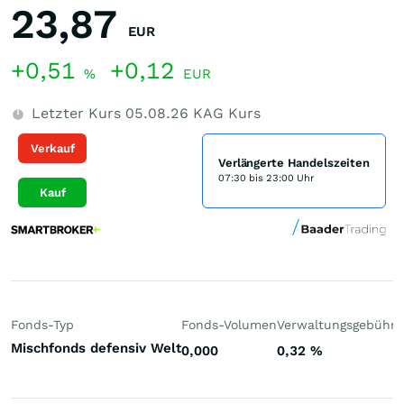
23,87
EUR
+0,51
+0,12
%
EUR
Letzter Kurs
05.08.26
KAG Kurs
Verkauf
Verlängerte Handelszeiten
07:30 bis 23:00 Uhr
Kauf
Fonds-Typ
Fonds-Volumen
Verwaltungsgebühr
P
Mischfonds defensiv Welt
0,000
0,32
%