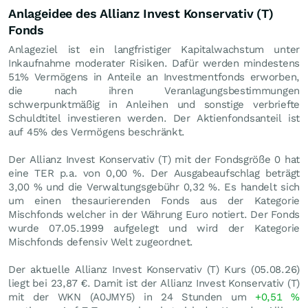
Anlageidee des Allianz Invest Konservativ (T)
Fonds
Anlageziel ist ein langfristiger Kapitalwachstum unter
Inkaufnahme moderater Risiken. Dafür werden mindestens
51% Vermögens in Anteile an Investmentfonds erworben,
die nach ihren Veranlagungsbestimmungen
schwerpunktmäßig in Anleihen und sonstige verbriefte
Schuldtitel investieren werden. Der Aktienfondsanteil ist
auf 45% des Vermögens beschränkt.
Der Allianz Invest Konservativ (T) mit der Fondsgröße 0 hat
eine TER p.a. von 0,00 %. Der Ausgabeaufschlag beträgt
3,00 % und die Verwaltungsgebühr 0,32 %. Es handelt sich
um einen thesaurierenden Fonds aus der Kategorie
Mischfonds welcher in der Währung Euro notiert. Der Fonds
wurde 07.05.1999 aufgelegt und wird der Kategorie
Mischfonds defensiv Welt zugeordnet.
Der aktuelle Allianz Invest Konservativ (T) Kurs (
05.08.26
)
liegt bei 23,87
€
. Damit ist der Allianz Invest Konservativ (T)
mit der WKN (A0JMY5) in 24 Stunden um
+0,51
%