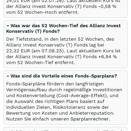
24,01
EUR
(am
02.07.26
). Laut aktuellem Kurs ist
der Allianz Invest Konservativ (T) Fonds -0,58
%
vom 52 Wochen-Hoch entfernt.
Was war das 52 Wochen-Tief des Allianz Invest
Konservativ (T) Fonds?
Der Tiefststand, in den letzten 52 Wochen, des
Allianz Invest Konservativ (T) Fonds lag bei
22,32
EUR
(am
07.08.25
). Laut aktuellem Kurs ist
der Allianz Invest Konservativ (T) Fonds +6,94
%
vom 52 Wochen-Tief entfernt.
Was sind die Vorteile eines Fonds-Sparplans?
Fonds-Sparpläne fördern den langfristigen
Vermögensaufbau durch regelmäßige Investitionen
und Kostenverteilung (Cost-Average-Effekt), und
die Auswahl des richtigen Plans basiert auf
individuellen Zielen, Risikotoleranz sowie der
Bewertung von Kosten und Anbieterreputation.
Nutzen Sie einfach unseren
Sparplanrechner
.