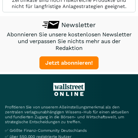
Zertifikate sind hoch risikoreiche Produkte und
nicht für langfristige Anlagestrategien geeignet.
Newsletter
Abonnieren Sie unsere kostenlosen Newsletter
und verpassen Sie nichts mehr aus der
Redaktion
Jetzt abonnieren!
Profitieren Sie von unserem Alleinstellungsmerkmal als den
zentralen verlagsunabhängigen Wissens-Hub für einen aktuellen
und fundierten Zugang in die Börsen- und Wirtschaftswelt, um
strategische Entscheidungen zu treffen.
✅ Größte Finanz-Community Deutschlands
✅ über 550.000 registrierte Nutzer