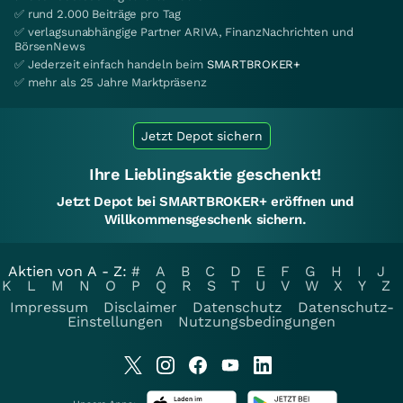
✅ rund 2.000 Beiträge pro Tag
✅ verlagsunabhängige Partner ARIVA, FinanzNachrichten und
BörsenNews
✅ Jederzeit einfach handeln beim
SMARTBROKER+
✅ mehr als 25 Jahre Marktpräsenz
Jetzt Depot sichern
Ihre Lieblingsaktie geschenkt!
Jetzt Depot bei SMARTBROKER+ eröffnen und
Willkommensgeschenk sichern.
Aktien von A - Z:
#
A
B
C
D
E
F
G
H
I
J
K
L
M
N
O
P
Q
R
S
T
U
V
W
X
Y
Z
Impressum
Disclaimer
Datenschutz
Datenschutz-
Einstellungen
Nutzungsbedingungen