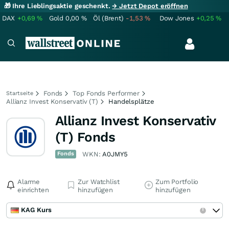
🎁 Ihre Lieblingsaktie geschenkt.
→ Jetzt Depot eröffnen
DAX
+0,69
%
Gold
0,00
%
Öl (Brent)
-1,53
%
Dow Jones
+0,25
%
Fonds
Top Fonds Performer
Startseite
Allianz Invest Konservativ (T)
Handelsplätze
Allianz Invest Konservativ
(T) Fonds
Fonds
WKN:
A0JMY5
Alarme
Zur Watchlist
Zum Portfolio
einrichten
hinzufügen
hinzufügen
KAG Kurs