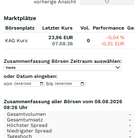
vorherige Ansicht
Marktplätze
Börsenplatz
Letzter Kurs
Vol.
Performance
Ges
23,96
EUR
-0,04
%
KAG Kurs
0
07.08.26
-0,01
EUR
Zusammenfassung Börsen Zeitraum auswählen:
heute
oder Datum eingeben:
von
bis
Zusammenfassung aller Börsen vom 08.08.2026
08:26 Uhr
Gesamtvolumen
-
Gesamtumsatz
-
Höchster Spread
-
Niedrigster Spread
-
Tageshoch
-