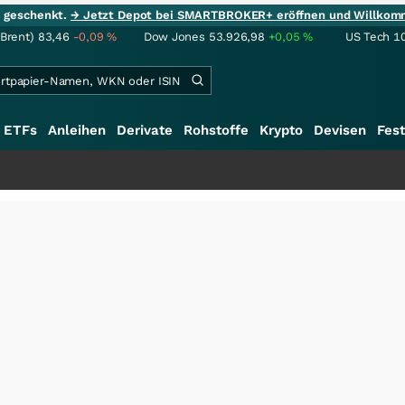
ie geschenkt.
→ Jetzt Depot bei SMARTBROKER+ eröffnen und Willkom
(Brent)
83,46
-0,09
%
Dow Jones
53.926,98
+0,05
%
US Tech 1
ETFs
Anleihen
Derivate
Rohstoffe
Krypto
Devisen
Fest