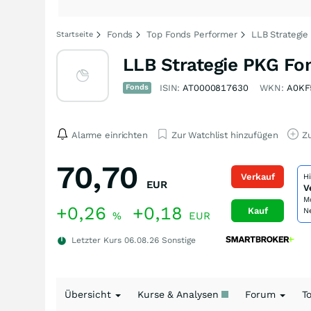
Fonds
Top Fonds Performer
LLB Strategie
Startseite
LLB Strategie PKG Fo
Fonds
ISIN:
AT0000817630
WKN:
A0KF
Alarme einrichten
Zur Watchlist hinzufügen
Zu
70,70
Verkauf
H
EUR
V
M
+0,26
+0,18
Kauf
N
%
EUR
Letzter Kurs
06.08.26
Sonstige
Übersicht
Kurse & Analysen
Forum
T