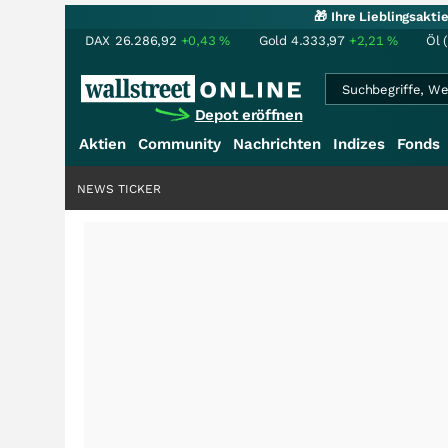
🎁 Ihre Lieblingsakt
DAX
26.286,92
+0,43
%
Gold
4.333,97
+2,21
%
Öl 
Depot eröffnen
Aktien
Community
Nachrichten
Indizes
Fonds
NEWS TICKER