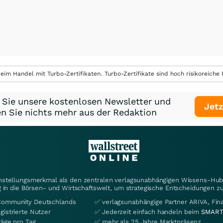
eim Handel mit Turbo-Zertifikaten. Turbo-Zertifikate sind hoch risikoreiche P
 Sie unsere kostenlosen Newsletter und
Jetz
n Sie nichts mehr aus der Redaktion
instellungsmerkmal als den zentralen verlagsunabhängigen Wissens-Hub 
 in die Börsen- und Wirtschaftswelt, um strategische Entscheidungen zu
Community Deutschlands
✅ verlagsunabhängige Partner ARIVA, Fi
gistrierte Nutzer
✅ Jederzeit einfach handeln beim
SMART
räge pro Tag
✅ mehr als 25 Jahre Marktpräsenz