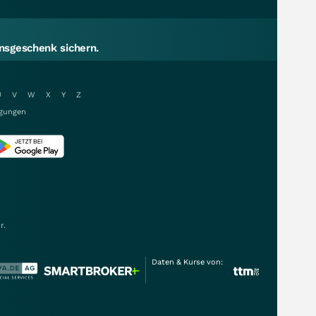
sgeschenk sichern.
U
V
W
X
Y
Z
gungen
r.
Daten & Kurse von: