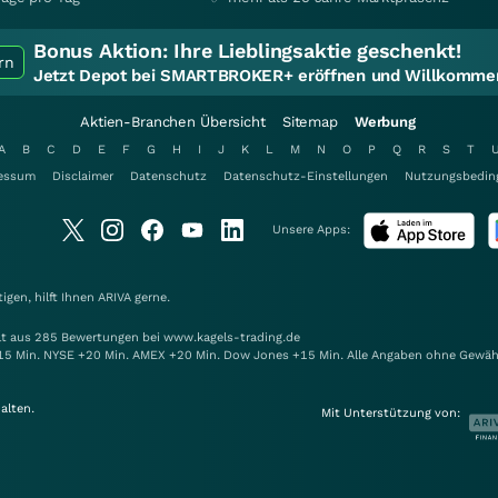
Bonus Aktion:
Ihre Lieblingsaktie geschenkt!
rn
Jetzt Depot bei SMARTBROKER+ eröffnen und Willkommen
Aktien-Branchen Übersicht
Sitemap
Werbung
A
B
C
D
E
F
G
H
I
J
K
L
M
N
O
P
Q
R
S
T
essum
Disclaimer
Datenschutz
Datenschutz-Einstellungen
Nutzungsbedin
Unsere Apps:
gen, hilft Ihnen
ARIVA
gerne.
elt aus 285 Bewertungen bei www.kagels-trading.de
15 Min. NYSE +20 Min. AMEX +20 Min. Dow Jones +15 Min. Alle Angaben ohne Gewäh
alten.
Mit Unterstützung von: