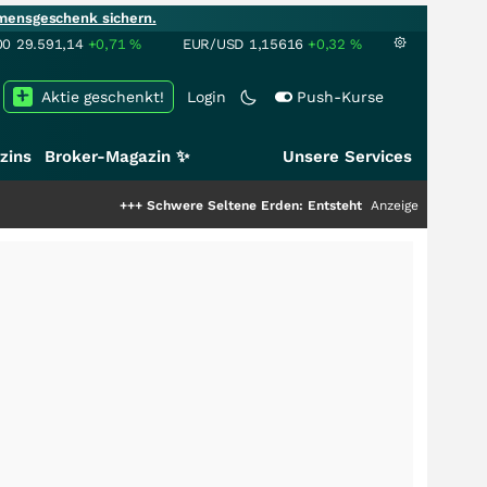
mensgeschenk sichern.
00
29.591,14
+0,71
%
EUR/USD
1,15616
+0,32
%
Aktie geschenkt!
Login
Push-Kurse
zins
Broker-Magazin ✨
Unsere Services
+++
Schwere Seltene Erden: Entsteht hier die nächste Milliarden
Anzeige