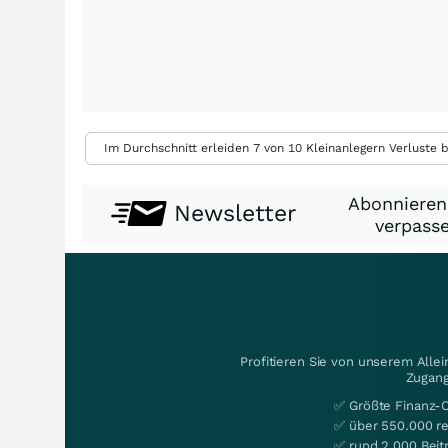
Im Durchschnitt erleiden 7 von 10 Kleinanlegern Verluste b
Abonnieren
Newsletter
verpasse
Profitieren Sie von unserem Alle
Zugang
✅ Größte Finanz-
✅ über 550.000 re
✅ rund 2.000 Beit