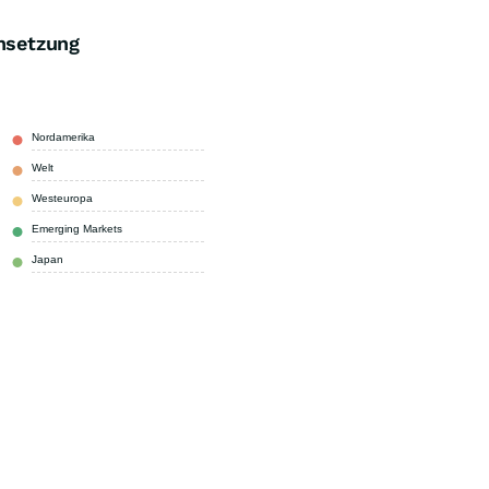
nsetzung
Nordamerika
50,09 %
Welt
22,22 %
Westeuropa
12,14 %
Emerging Markets
10,79 %
Japan
4,76 %