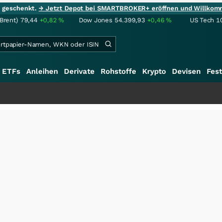
ie geschenkt.
→ Jetzt Depot bei SMARTBROKER+ eröffnen und Willkom
(Brent)
79,44
+0,82
%
Dow Jones
54.399,93
+0,46
%
US Tech 1
ETFs
Anleihen
Derivate
Rohstoffe
Krypto
Devisen
Fest