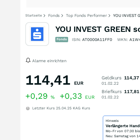
Fonds
Top Fonds Performer
YOU INVEST G
Startseite
YOU INVEST GREEN so
Fonds
ISIN:
AT0000A11FF0
WKN:
A1W
Alarme einrichten
114,41
Geldkurs
114,37
EUR
01.02.22
Briefkurs
117,81
+0,29
+0,33
%
EUR
01.02.22
Letzter Kurs
25.04.25
KAG Kurs
Hinweis
Verlängerte Hand
Mo-Fr von
07:30 bi
Neu: Samstag von 14