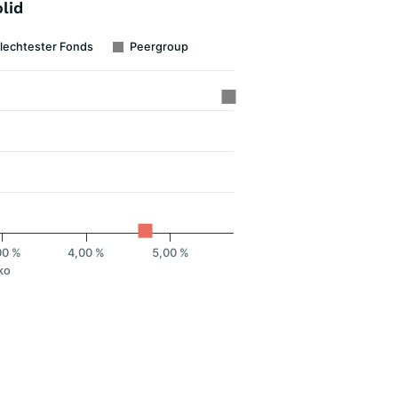
lid
lechtester Fonds
Peergroup
00 %
4,00 %
5,00 %
ko