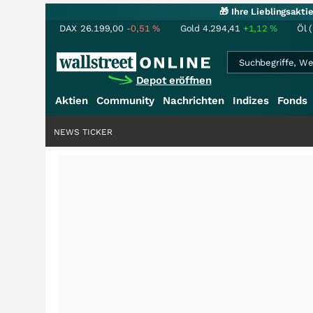
🎁 Ihre Lieblingsakt
DAX
26.199,00
-0,51
%
Gold
4.294,41
+1,12
%
Öl 
Depot eröffnen
Aktien
Community
Nachrichten
Indizes
Fonds
NEWS TICKER