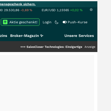
mensgeschenk sichern.
00
29.530,86
-0,69
%
EUR/USD
1,15565
+0,02
%
Aktie geschenkt!
Login
Push-Kurse
zins
Broker-Magazin ✨
Unsere Services
+++
SalesCloser Technologies: Einzigartige Leistung zieht die Top-Dogs an
Anzeige