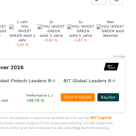
1 Jahr
3J
5J
Max
-0,61
%
-2,87
%
-3,84
%
Anzeige
nner 2026
obal Fintech Leaders R-I
BIT Global Leaders R-I
Performance 1 J
Zum Produkt
Kaufen
r von
+39,75
%
BIT Capital
nen Sie jederzeit in deutscher Sprache als PDF auf der
. Die Fonds weisen aufgrund ihrer Zusammensetzung und des möglichen
ertentwicklung ist kein Indikator für die zukünftige Wertentwicklung.