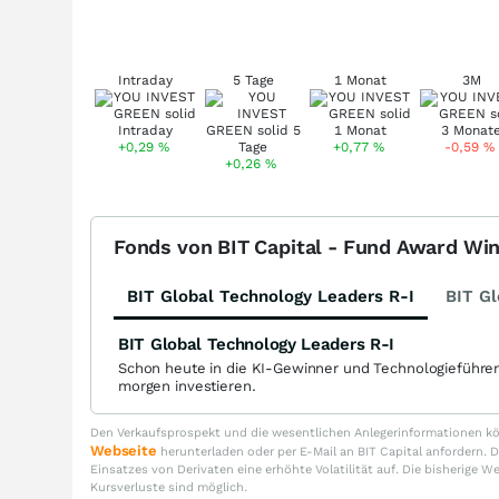
Intraday
5 Tage
1 Monat
3M
+0,29
%
+0,77
%
-0,59
%
+0,26
%
Fonds von BIT Capital - Fund Award Wi
BIT Global Technology Leaders R-I
BIT Gl
BIT Global Technology Leaders R-I
Schon heute in die KI-Gewinner und Technologieführe
morgen investieren.
Den Verkaufsprospekt und die wesentlichen Anlegerinformationen kön
Webseite
herunterladen oder per E-Mail an BIT Capital anfordern
Einsatzes von Derivaten eine erhöhte Volatilität auf. Die bisherige W
Kursverluste sind möglich.