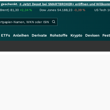
ie geschenkt.
→ Jetzt Depot bei SMARTBROKER+ eröffnen und Willkom
(Brent)
81,30
+2,34
%
Dow Jones
54.188,23
-0,39
%
US Tech 1
ETFs
Anleihen
Derivate
Rohstoffe
Krypto
Devisen
Fest