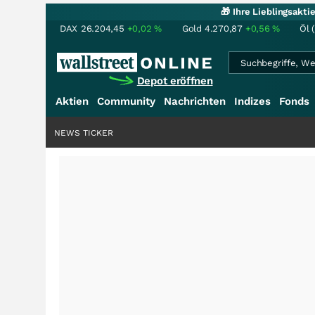
🎁 Ihre Lieblingsakt
DAX
26.204,45
+0,02
%
Gold
4.270,87
+0,56
%
Öl 
Depot eröffnen
Aktien
Community
Nachrichten
Indizes
Fonds
NEWS TICKER