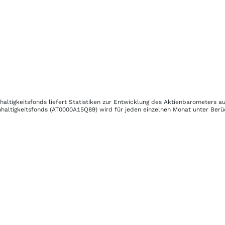
altigkeitsfonds
liefert Statistiken zur Entwicklung des Aktienbarometers a
haltigkeitsfonds
(AT0000A15Q89)
wird für jeden einzelnen Monat unter Berüc