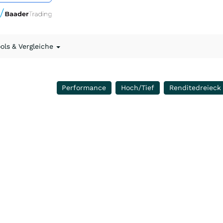
ools & Vergleiche
Performance
Hoch/Tief
Renditedreieck