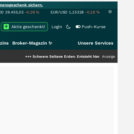
mensgeschenk sichern.
00
29.455,03
-0,26
%
EUR/USD
1,15328
-0,19
%
Aktie geschenkt!
Login
Push-Kurse
zins
Broker-Magazin ✨
Unsere Services
+++
Schwere Seltene Erden: Entsteht hier die nächste Milliardenstory?
Anzeige
+