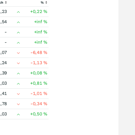
ch
%
,23
+0,22
%
,54
+inf
%
-
+inf
%
-
+inf
%
,07
-6,48
%
,24
-1,13
%
,39
+0,08
%
,03
+0,81
%
,41
-1,01
%
,78
-0,34
%
,03
+0,50
%