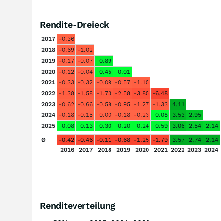
Rendite-Dreieck
2017
-0.36
2018
-0.69
-1.02
2019
-0.17
-0.07
0.89
2020
-0.12
-0.04
0.45
0.01
2021
-0.33
-0.32
-0.09
-0.57
-1.15
2022
-1.38
-1.58
-1.73
-2.58
-3.85
-6.48
2023
-0.62
-0.66
-0.58
-0.95
-1.27
-1.33
4.11
2024
-0.18
-0.15
0.00
-0.18
-0.23
0.08
3.53
2.95
2025
0.08
0.13
0.30
0.20
0.24
0.59
3.06
2.54
2.14
Ø
-0.42
-0.46
-0.11
-0.68
-1.25
-1.79
3.57
2.74
2.14
2016
2017
2018
2019
2020
2021
2022
2023
2024
Renditeverteilung