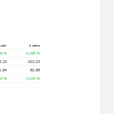
 Jahr
5 Jahre
66
%
+1,68
%
3,23
103,23
1,64
92,99
60
%
+1,55
%