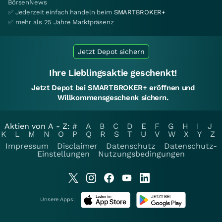
BörsenNews
✅ Jederzeit einfach handeln beim
SMARTBROKER+
✅ mehr als 25 Jahre Marktpräsenz
Jetzt Depot sichern
Ihre Lieblingsaktie geschenkt!
Jetzt Depot bei SMARTBROKER+ eröffnen und
Willkommensgeschenk sichern.
Aktien von A - Z:
#
A
B
C
D
E
F
G
H
I
J
K
L
M
N
O
P
Q
R
S
T
U
V
W
X
Y
Z
Impressum
Disclaimer
Datenschutz
Datenschutz-
Einstellungen
Nutzungsbedingungen
Unsere Apps: