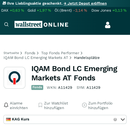
🎁 Ihre Lieblingsaktie geschenkt.
→ Jetzt Depot eröffnen
DAX
+0,63
%
Gold
+1,97
%
Öl (Brent)
-2,14
%
Dow Jones
+0,13
%
Fonds
Top Fonds Performer
Startseite
IQAM Bond LC Emerging Markets AT
Handelsplätze
IQAM Bond LC Emerging
Markets AT Fonds
Fonds
WKN:
A11429
SYM:
A11429
Alarme
Zur Watchlist
Zum Portfolio
einrichten
hinzufügen
hinzufügen
KAG Kurs