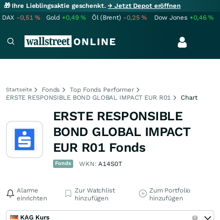
🎁 Ihre Lieblingsaktie geschenkt.
→ Jetzt Depot eröffnen
DAX
-0,51
%
Gold
+0,49
%
Öl (Brent)
-0,25
%
Dow Jones
+0,46
%
Fonds
Top Fonds Performer
Startseite
ERSTE RESPONSIBLE BOND GLOBAL IMPACT EUR R01
Chart
ERSTE RESPONSIBLE
BOND GLOBAL IMPACT
EUR R01 Fonds
Fonds
WKN:
A14S0T
Alarme
Zur Watchlist
Zum Portfolio
einrichten
hinzufügen
hinzufügen
KAG Kurs