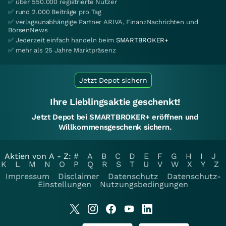
✅ über 550.000 registrierte Nutzer
✅ rund 2.000 Beiträge pro Tag
✅ verlagsunabhängige Partner ARIVA, FinanzNachrichten und
BörsenNews
✅ Jederzeit einfach handeln beim
SMARTBROKER+
✅ mehr als 25 Jahre Marktpräsenz
Jetzt Depot sichern
Ihre Lieblingsaktie geschenkt!
Jetzt Depot bei SMARTBROKER+ eröffnen und
Willkommensgeschenk sichern.
Aktien von A - Z:
#
A
B
C
D
E
F
G
H
I
J
K
L
M
N
O
P
Q
R
S
T
U
V
W
X
Y
Z
Impressum
Disclaimer
Datenschutz
Datenschutz-
Einstellungen
Nutzungsbedingungen