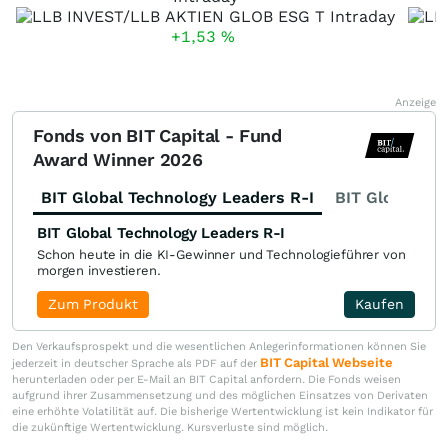
+1,53
%
Anzeige
Fonds von BIT Capital - Fund
Award Winner 2026
BIT Global Technology Leaders R-I
BIT Global Fi
BIT Global Technology Leaders R-I
Schon heute in die KI-Gewinner und Technologieführer von
morgen investieren.
Zum Produkt
Kaufen
Den Verkaufsprospekt und die wesentlichen Anlegerinformationen können Sie
BIT Capital Webseite
jederzeit in deutscher Sprache als PDF auf der
herunterladen oder per E-Mail an BIT Capital anfordern. Die Fonds weisen
aufgrund ihrer Zusammensetzung und des möglichen Einsatzes von Derivaten
eine erhöhte Volatilität auf. Die bisherige Wertentwicklung ist kein Indikator für
die zukünftige Wertentwicklung. Kursverluste sind möglich.