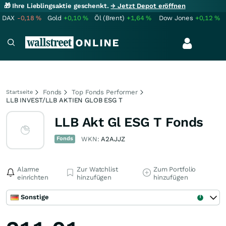
🎁 Ihre Lieblingsaktie geschenkt.
→ Jetzt Depot eröffnen
DAX
-0,18
%
Gold
+0,10
%
Öl (Brent)
+1,64
%
Dow Jones
+0,12
%
Fonds
Top Fonds Performer
Startseite
LLB INVEST/LLB AKTIEN GLOB ESG T
LLB Akt Gl ESG T Fonds
Fonds
WKN:
A2AJJZ
Alarme
Zur Watchlist
Zum Portfolio
einrichten
hinzufügen
hinzufügen
Sonstige