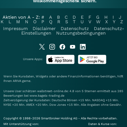
Willkommensgeschenk sichern.
Aktien von A - Z:
#
A
B
C
D
E
F
G
H
I
J
K
L
M
N
O
P
Q
R
S
T
U
V
W
X
Y
Z
Impressum
Disclaimer
Datenschutz
Datenschutz-
Einstellungen
Nutzungsbedingungen
Unsere Apps:
Wenn Sie Kursdaten, Widgets oder andere Finanzinformationen benötigen, hilft
Ihnen
ARIVA
gerne.
Unsere User schätzen wallstreet-online.de: 4.8 von 5 Sternen ermittelt aus 285
Bewertungen bei www.kagels-trading.de
Zeitverzögerung der Kursdaten: Deutsche Börsen +15 Min. NASDAQ +15 Min.
NYSE +20 Min. AMEX +20 Min. Dow Jones +15 Min. Alle Angaben ohne Gewähr.
Copyright © 1998-2026 Smartbroker Holding AG - Alle Rechte vorbehalten.
Mit Unterstützung von:
Daten & Kurse von: