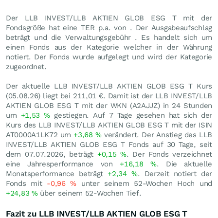
Der LLB INVEST/LLB AKTIEN GLOB ESG T mit der
Fondsgröße hat eine TER p.a. von . Der Ausgabeaufschlag
beträgt und die Verwaltungsgebühr . Es handelt sich um
einen Fonds aus der Kategorie welcher in der Währung
notiert. Der Fonds wurde aufgelegt und wird der Kategorie
zugeordnet.
Der aktuelle LLB INVEST/LLB AKTIEN GLOB ESG T Kurs
(
05.08.26
) liegt bei 211,01
€
. Damit ist der LLB INVEST/LLB
AKTIEN GLOB ESG T mit der WKN (A2AJJZ) in 24 Stunden
um
+1,53
%
gestiegen. Auf 7 Tage gesehen hat sich der
Kurs des LLB INVEST/LLB AKTIEN GLOB ESG T mit der ISIN
AT0000A1LK72 um
+3,68
%
verändert. Der Anstieg des LLB
INVEST/LLB AKTIEN GLOB ESG T Fonds auf 30 Tage, seit
dem 07.07.2026, beträgt
+0,15
%
. Der Fonds verzeichnet
eine Jahresperformance von
+16,18
%
. Die aktuelle
Monatsperformance beträgt
+2,34
%
. Derzeit notiert der
Fonds mit
-0,96
%
unter seinem 52-Wochen Hoch und
+24,83
%
über seinem 52-Wochen Tief.
Fazit zu LLB INVEST/LLB AKTIEN GLOB ESG T