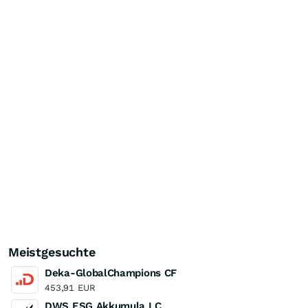
Meistgesuchte
Deka-GlobalChampions CF
453,91
EUR
DWS ESG Akkumula LC