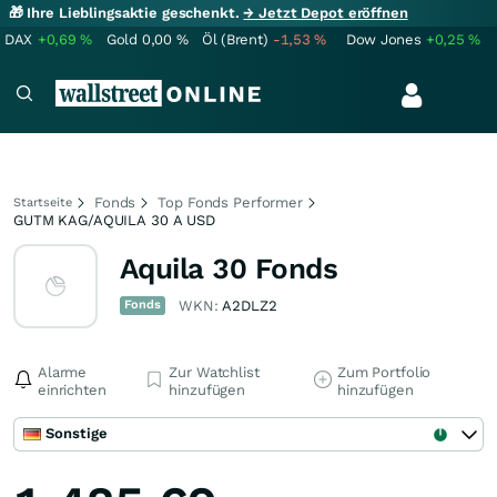
🎁 Ihre Lieblingsaktie geschenkt.
→ Jetzt Depot eröffnen
DAX
+0,69
%
Gold
0,00
%
Öl (Brent)
-1,53
%
Dow Jones
+0,25
%
Fonds
Top Fonds Performer
Startseite
GUTM KAG/AQUILA 30 A USD
Aquila 30 Fonds
Fonds
WKN:
A2DLZ2
Alarme
Zur Watchlist
Zum Portfolio
einrichten
hinzufügen
hinzufügen
Sonstige