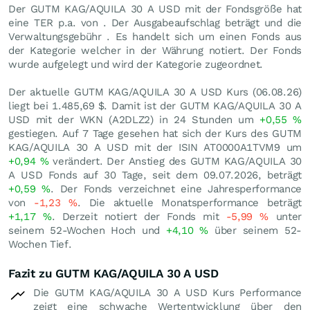
Der GUTM KAG/AQUILA 30 A USD mit der Fondsgröße hat
eine TER p.a. von . Der Ausgabeaufschlag beträgt und die
Verwaltungsgebühr . Es handelt sich um einen Fonds aus
der Kategorie welcher in der Währung notiert. Der Fonds
wurde aufgelegt und wird der Kategorie zugeordnet.
Der aktuelle GUTM KAG/AQUILA 30 A USD Kurs (
06.08.26
)
liegt bei 1.485,69
$
. Damit ist der GUTM KAG/AQUILA 30 A
USD mit der WKN (A2DLZ2) in 24 Stunden um
+0,55
%
gestiegen. Auf 7 Tage gesehen hat sich der Kurs des GUTM
KAG/AQUILA 30 A USD mit der ISIN AT0000A1TVM9 um
+0,94
%
verändert. Der Anstieg des GUTM KAG/AQUILA 30
A USD Fonds auf 30 Tage, seit dem 09.07.2026, beträgt
+0,59
%
. Der Fonds verzeichnet eine Jahresperformance
von
-1,23
%
. Die aktuelle Monatsperformance beträgt
+1,17
%
. Derzeit notiert der Fonds mit
-5,99
%
unter
seinem 52-Wochen Hoch und
+4,10
%
über seinem 52-
Wochen Tief.
Fazit zu GUTM KAG/AQUILA 30 A USD
Die GUTM KAG/AQUILA 30 A USD Kurs Performance
zeigt eine schwache Wertentwicklung über den