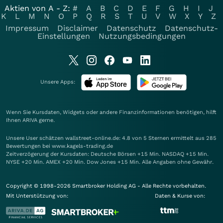
Aktien von A - Z:
#
A
B
C
D
E
F
G
H
I
J
K
L
M
N
O
P
Q
R
S
T
U
V
W
X
Y
Z
Impressum
Disclaimer
Datenschutz
Datenschutz-
Einstellungen
Nutzungsbedingungen
Unsere Apps:
Wenn Sie Kursdaten, Widgets oder andere Finanzinformationen benötigen, hilft
Ihnen
ARIVA
gerne.
Unsere User schätzen wallstreet-online.de: 4.8 von 5 Sternen ermittelt aus 285
Bewertungen bei www.kagels-trading.de
Zeitverzögerung der Kursdaten: Deutsche Börsen +15 Min. NASDAQ +15 Min.
NYSE +20 Min. AMEX +20 Min. Dow Jones +15 Min. Alle Angaben ohne Gewähr.
Copyright © 1998-2026 Smartbroker Holding AG - Alle Rechte vorbehalten.
Mit Unterstützung von:
Daten & Kurse von: