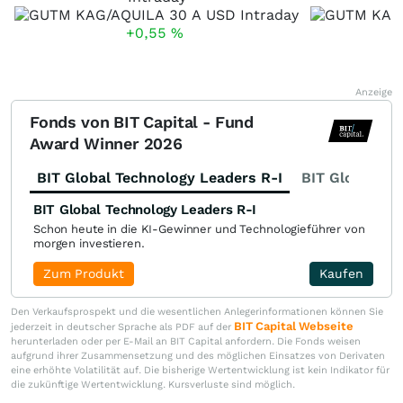
+0,55
%
Anzeige
Fonds von BIT Capital - Fund
Award Winner 2026
BIT Global Technology Leaders R-I
BIT Global Fi
BIT Global Technology Leaders R-I
Schon heute in die KI-Gewinner und Technologieführer von
morgen investieren.
Zum Produkt
Kaufen
Den Verkaufsprospekt und die wesentlichen Anlegerinformationen können Sie
BIT Capital Webseite
jederzeit in deutscher Sprache als PDF auf der
herunterladen oder per E-Mail an BIT Capital anfordern. Die Fonds weisen
aufgrund ihrer Zusammensetzung und des möglichen Einsatzes von Derivaten
eine erhöhte Volatilität auf. Die bisherige Wertentwicklung ist kein Indikator für
die zukünftige Wertentwicklung. Kursverluste sind möglich.