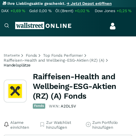
🎁 Ihre Lieblingsaktie geschenkt.
→ Jetzt Depot eröffnen
DAX
+0,69
%
Gold
0,00
%
Öl (Brent)
+0,02
%
Dow Jones
+0,25
%
Fonds
Top Fonds Performer
Startseite
Raiffeisen-Health and Wellbeing-ESG-Aktien (RZ) (A)
Handelsplätze
Raiffeisen-Health and
Wellbeing-ESG-Aktien
(RZ) (A) Fonds
Fonds
WKN:
A2DL5V
Alarme
Zur Watchlist
Zum Portfolio
einrichten
hinzufügen
hinzufügen