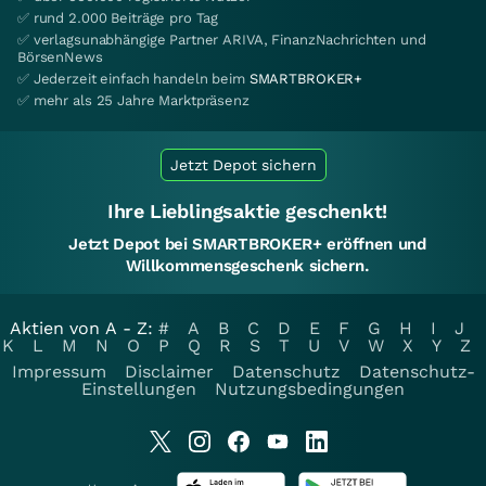
✅ rund 2.000 Beiträge pro Tag
✅ verlagsunabhängige Partner ARIVA, FinanzNachrichten und
BörsenNews
✅ Jederzeit einfach handeln beim
SMARTBROKER+
✅ mehr als 25 Jahre Marktpräsenz
Jetzt Depot sichern
Ihre Lieblingsaktie geschenkt!
Jetzt Depot bei SMARTBROKER+ eröffnen und
Willkommensgeschenk sichern.
Aktien von A - Z:
#
A
B
C
D
E
F
G
H
I
J
K
L
M
N
O
P
Q
R
S
T
U
V
W
X
Y
Z
Impressum
Disclaimer
Datenschutz
Datenschutz-
Einstellungen
Nutzungsbedingungen