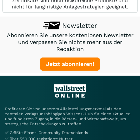
Zertifikate sind hoch risikoreiche Produkte und
nicht für langfristige Anlagestrategien geeignet.
Newsletter
Abonnieren Sie unsere kostenlosen Newsletter
und verpassen Sie nichts mehr aus der
Redaktion
Jetzt abonnieren!
Profitieren Sie von unserem Alleinstellungsmerkmal als den
zentralen verlagsunabhängigen Wissens-Hub für einen aktuellen
und fundierten Zugang in die Börsen- und Wirtschaftswelt, um
strategische Entscheidungen zu treffen.
✅ Größte Finanz-Community Deutschlands
✅ über 550.000 registrierte Nutzer