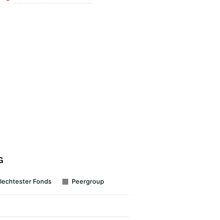
G
lechtester Fonds
Peergroup