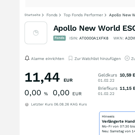
Fonds
Top Fonds Performer
Apollo New W
Startseite
Apollo New World ES
Fonds
ISIN:
AT0000A1XFK8
WKN:
A2D
Alarme einrichten
Zur Watchlist hinzufügen
Zu
11,44
Geldkurs
10,59
EUR
01.02.22
Briefkurs
11,15
0,00
0,00
%
EUR
01.02.22
Letzter Kurs
06.08.26
KAG Kurs
Hinweis
Verlängerte Hand
Mo-Fr von
07:30 bi
Neu: Samstag von 14