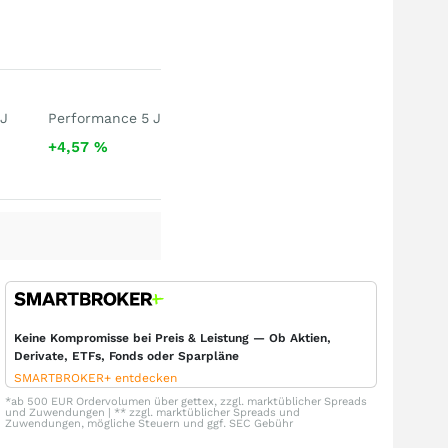
 J
Performance 5 J
+4,57
%
Keine Kompromisse bei Preis & Leistung — Ob Aktien,
Derivate, ETFs, Fonds oder Sparpläne
SMARTBROKER+ entdecken
*ab 500 EUR Ordervolumen über gettex, zzgl. marktüblicher Spreads
und Zuwendungen | ** zzgl. marktüblicher Spreads und
Zuwendungen, mögliche Steuern und ggf. SEC Gebühr