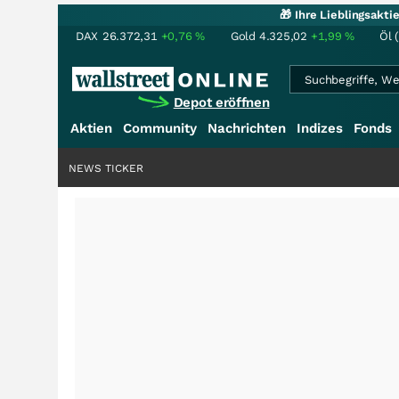
🎁 Ihre Lieblingsakt
DAX
26.372,31
+0,76
%
Gold
4.325,02
+1,99
%
Öl 
Depot eröffnen
Aktien
Community
Nachrichten
Indizes
Fonds
NEWS TICKER