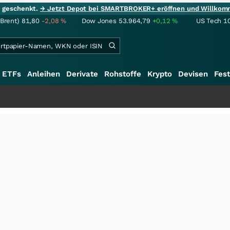
ie geschenkt.
→ Jetzt Depot bei SMARTBROKER+ eröffnen und Willkom
(Brent)
81,80
-2,08
%
Dow Jones
53.964,79
+0,12
%
US Tech 1
ETFs
Anleihen
Derivate
Rohstoffe
Krypto
Devisen
Fest