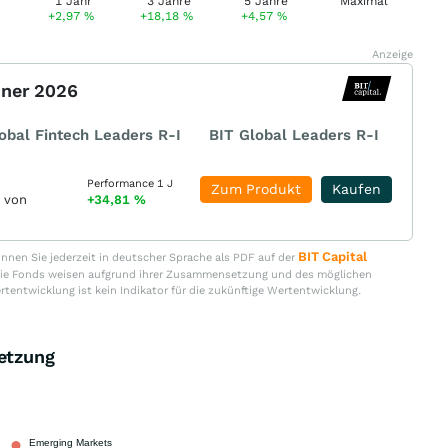
+2,97
%
+18,18
%
+4,57
%
Anzeige
nner 2026
obal Fintech Leaders R-I
BIT Global Leaders R-I
Performance 1 J
Zum Produkt
Kaufen
r von
+34,81
%
BIT Capital
nen Sie jederzeit in deutscher Sprache als PDF auf der
. Die Fonds weisen aufgrund ihrer Zusammensetzung und des möglichen
ertentwicklung ist kein Indikator für die zukünftige Wertentwicklung.
etzung
Emerging Markets
100,00 %