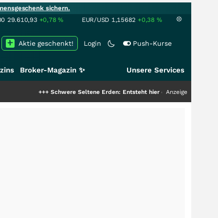
mensgeschenk sichern.
00
29.610,93
+0,78
%
EUR/USD
1,15682
+0,38
%
Aktie geschenkt!
Login
Push-Kurse
zins
Broker-Magazin ✨
Unsere Services
+++
Schwere Seltene Erden: Entsteht hier die nächste Milliardenstory?
Anzeige
++