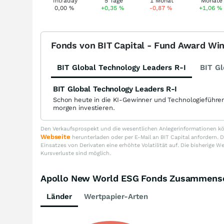
0,00
%
+0,35
%
-0,87
%
+1,06
%
Fonds von BIT Capital - Fund Award Wi
BIT Global Technology Leaders R-I
BIT Gl
BIT Global Technology Leaders R-I
Schon heute in die KI-Gewinner und Technologieführe
morgen investieren.
Den Verkaufsprospekt und die wesentlichen Anlegerinformationen kön
Webseite
herunterladen oder per E-Mail an BIT Capital anfordern
Einsatzes von Derivaten eine erhöhte Volatilität auf. Die bisherige W
Kursverluste sind möglich.
Apollo New World ESG Fonds Zusammens
Länder
Wertpapier-Arten