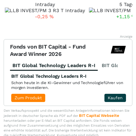
Intraday
5 Tage
-0,25
%
+1,15
%
Anzeige
Fonds von BIT Capital - Fund
Award Winner 2026
BIT Global Technology Leaders R-I
BIT Global Fi
BIT Global Technology Leaders R-I
Schon heute in die KI-Gewinner und Technologieführer von
morgen investieren.
Zum Produkt
Kaufen
Den Verkaufsprospekt und die wesentlichen Anlegerinformationen können Sie
BIT Capital Webseite
jederzeit in deutscher Sprache als PDF auf der
herunterladen oder per E-Mail an BIT Capital anfordern. Die Fonds weisen
aufgrund ihrer Zusammensetzung und des möglichen Einsatzes von Derivaten
eine erhöhte Volatilität auf. Die bisherige Wertentwicklung ist kein Indikator für
die zukünftige Wertentwicklung. Kursverluste sind möglich.