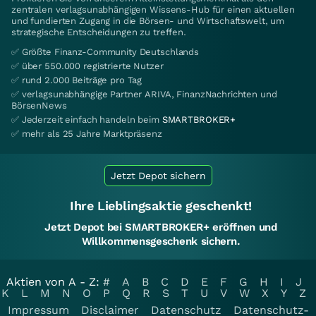
zentralen verlagsunabhängigen Wissens-Hub für einen aktuellen
und fundierten Zugang in die Börsen- und Wirtschaftswelt, um
strategische Entscheidungen zu treffen.
✅ Größte Finanz-Community Deutschlands
✅ über 550.000 registrierte Nutzer
✅ rund 2.000 Beiträge pro Tag
✅ verlagsunabhängige Partner ARIVA, FinanzNachrichten und
BörsenNews
✅ Jederzeit einfach handeln beim
SMARTBROKER+
✅ mehr als 25 Jahre Marktpräsenz
Jetzt Depot sichern
Ihre Lieblingsaktie geschenkt!
Jetzt Depot bei SMARTBROKER+ eröffnen und
Willkommensgeschenk sichern.
Aktien von A - Z:
#
A
B
C
D
E
F
G
H
I
J
K
L
M
N
O
P
Q
R
S
T
U
V
W
X
Y
Z
Impressum
Disclaimer
Datenschutz
Datenschutz-