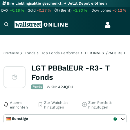
🎁 Ihre Lieblingsaktie geschenkt.
→ Jetzt Depot eröffnen
DAX
+0,18
%
Gold
-0,17
%
Öl (Brent)
+2,93
%
Dow Jones
-0,12
%
Fonds
Top Fonds Performer
LLB INVEST/PM 3 R3 T
Startseite
LGT PBBalEUR -R3- T
Fonds
Fonds
WKN:
A2JQDU
Alarme
Zur Watchlist
Zum Portfolio
einrichten
hinzufügen
hinzufügen
Sonstige