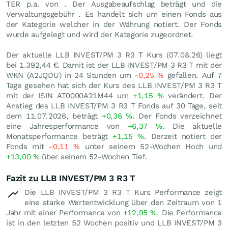
TER p.a. von . Der Ausgabeaufschlag beträgt und die
Verwaltungsgebühr . Es handelt sich um einen Fonds aus
der Kategorie welcher in der Währung notiert. Der Fonds
wurde aufgelegt und wird der Kategorie zugeordnet.
Der aktuelle LLB INVEST/PM 3 R3 T Kurs (
07.08.26
) liegt
bei 1.392,44
€
. Damit ist der LLB INVEST/PM 3 R3 T mit der
WKN (A2JQDU) in 24 Stunden um
-0,25
%
gefallen. Auf 7
Tage gesehen hat sich der Kurs des LLB INVEST/PM 3 R3 T
mit der ISIN AT0000A21M44 um
+1,15
%
verändert. Der
Anstieg des LLB INVEST/PM 3 R3 T Fonds auf 30 Tage, seit
dem 11.07.2026, beträgt
+0,36
%
. Der Fonds verzeichnet
eine Jahresperformance von
+6,37
%
. Die aktuelle
Monatsperformance beträgt
+1,15
%
. Derzeit notiert der
Fonds mit
-0,11
%
unter seinem 52-Wochen Hoch und
+13,00
%
über seinem 52-Wochen Tief.
Fazit zu LLB INVEST/PM 3 R3 T
Die LLB INVEST/PM 3 R3 T Kurs Performance zeigt
eine starke Wertentwicklung über den Zeitraum von 1
Jahr mit einer Performance von
+12,95
%
. Die Performance
ist in den letzten 52 Wochen positiv und LLB INVEST/PM 3