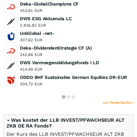
Deka-GlobalChampions CF
453,91
EUR
DWS ESG Akkumula LC
2.816,82
EUR
UniGlobal -net-
307,62
EUR
Deka-DividendenStrategie CF (A)
242,66
EUR
DWS Vermoegensbildungsfonds I LD
414,49
EUR
ODDO BHF Sustainable German Equities DR-EUR
304,72
EUR
zur Fonds Suche »
Was kostet der LLB INVEST/PFWACHSEUR ALT
ZKB OE RA Fonds?
Der Kurs des LLB INVEST/PFWACHSEUR ALT ZKB