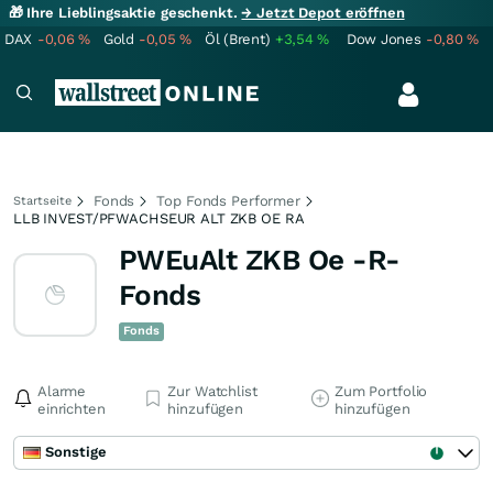
🎁 Ihre Lieblingsaktie geschenkt.
→ Jetzt Depot eröffnen
DAX
-0,06
%
Gold
-0,05
%
Öl (Brent)
+3,54
%
Dow Jones
-0,80
%
Fonds
Top Fonds Performer
Startseite
LLB INVEST/PFWACHSEUR ALT ZKB OE RA
PWEuAlt ZKB Oe -R-
Fonds
Fonds
Alarme
Zur Watchlist
Zum Portfolio
einrichten
hinzufügen
hinzufügen
Sonstige