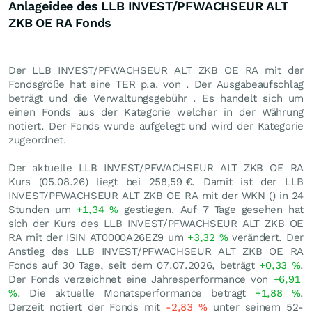
Anlageidee des LLB INVEST/PFWACHSEUR ALT
ZKB OE RA Fonds
Der LLB INVEST/PFWACHSEUR ALT ZKB OE RA mit der
Fondsgröße hat eine TER p.a. von . Der Ausgabeaufschlag
beträgt und die Verwaltungsgebühr . Es handelt sich um
einen Fonds aus der Kategorie welcher in der Währung
notiert. Der Fonds wurde aufgelegt und wird der Kategorie
zugeordnet.
Der aktuelle LLB INVEST/PFWACHSEUR ALT ZKB OE RA
Kurs (
05.08.26
) liegt bei 258,59
€
. Damit ist der LLB
INVEST/PFWACHSEUR ALT ZKB OE RA mit der WKN () in 24
Stunden um
+1,34
%
gestiegen. Auf 7 Tage gesehen hat
sich der Kurs des LLB INVEST/PFWACHSEUR ALT ZKB OE
RA mit der ISIN AT0000A26EZ9 um
+3,32
%
verändert. Der
Anstieg des LLB INVEST/PFWACHSEUR ALT ZKB OE RA
Fonds auf 30 Tage, seit dem 07.07.2026, beträgt
+0,33
%
.
Der Fonds verzeichnet eine Jahresperformance von
+6,91
%
. Die aktuelle Monatsperformance beträgt
+1,88
%
.
Derzeit notiert der Fonds mit
-2,83
%
unter seinem 52-