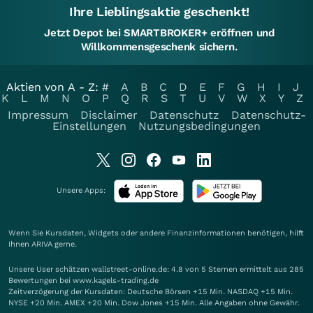
Ihre Lieblingsaktie geschenkt!
Jetzt Depot bei SMARTBROKER+ eröffnen und
Willkommensgeschenk sichern.
Aktien von A - Z:
#
A
B
C
D
E
F
G
H
I
J
K
L
M
N
O
P
Q
R
S
T
U
V
W
X
Y
Z
Impressum
Disclaimer
Datenschutz
Datenschutz-
Einstellungen
Nutzungsbedingungen
Unsere Apps:
Wenn Sie Kursdaten, Widgets oder andere Finanzinformationen benötigen, hilft
Ihnen
ARIVA
gerne.
Unsere User schätzen wallstreet-online.de: 4.8 von 5 Sternen ermittelt aus 285
Bewertungen bei www.kagels-trading.de
Zeitverzögerung der Kursdaten: Deutsche Börsen +15 Min. NASDAQ +15 Min.
NYSE +20 Min. AMEX +20 Min. Dow Jones +15 Min. Alle Angaben ohne Gewähr.