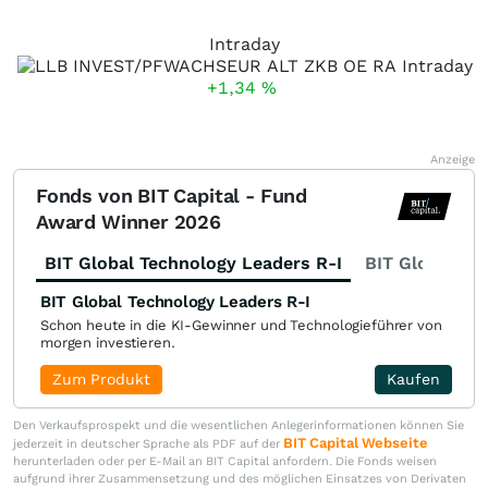
Intraday
+1,34
%
Anzeige
Fonds von BIT Capital - Fund
Award Winner 2026
BIT Global Technology Leaders R-I
BIT Global Fi
BIT Global Technology Leaders R-I
Schon heute in die KI-Gewinner und Technologieführer von
morgen investieren.
Zum Produkt
Kaufen
Den Verkaufsprospekt und die wesentlichen Anlegerinformationen können Sie
BIT Capital Webseite
jederzeit in deutscher Sprache als PDF auf der
herunterladen oder per E-Mail an BIT Capital anfordern. Die Fonds weisen
aufgrund ihrer Zusammensetzung und des möglichen Einsatzes von Derivaten