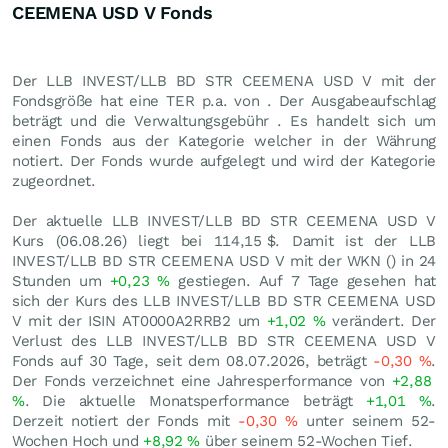
CEEMENA USD V Fonds
Der LLB INVEST/LLB BD STR CEEMENA USD V mit der
Fondsgröße hat eine TER p.a. von . Der Ausgabeaufschlag
beträgt und die Verwaltungsgebühr . Es handelt sich um
einen Fonds aus der Kategorie welcher in der Währung
notiert. Der Fonds wurde aufgelegt und wird der Kategorie
zugeordnet.
Der aktuelle LLB INVEST/LLB BD STR CEEMENA USD V
Kurs (
06.08.26
) liegt bei 114,15
$
. Damit ist der LLB
INVEST/LLB BD STR CEEMENA USD V mit der WKN () in 24
Stunden um
+0,23
%
gestiegen. Auf 7 Tage gesehen hat
sich der Kurs des LLB INVEST/LLB BD STR CEEMENA USD
V mit der ISIN AT0000A2RRB2 um
+1,02
%
verändert. Der
Verlust des LLB INVEST/LLB BD STR CEEMENA USD V
Fonds auf 30 Tage, seit dem 08.07.2026, beträgt
-0,30
%
.
Der Fonds verzeichnet eine Jahresperformance von
+2,88
%
. Die aktuelle Monatsperformance beträgt
+1,01
%
.
Derzeit notiert der Fonds mit
-0,30
%
unter seinem 52-
Wochen Hoch und
+8,92
%
über seinem 52-Wochen Tief.