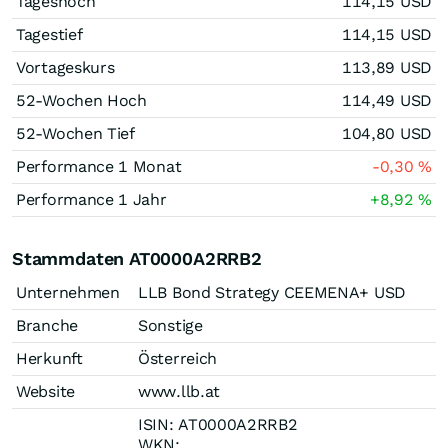
Tageshoch
114,15
USD
Tagestief
114,15
USD
Vortageskurs
113,89
USD
52-Wochen Hoch
114,49
USD
52-Wochen Tief
104,80
USD
Performance 1 Monat
-0,30
%
Performance 1 Jahr
+8,92
%
Stammdaten AT0000A2RRB2
Unternehmen
LLB Bond Strategy CEEMENA+ USD
Branche
Sonstige
Herkunft
Österreich
Website
www.llb.at
ISIN: AT0000A2RRB2
WKN: