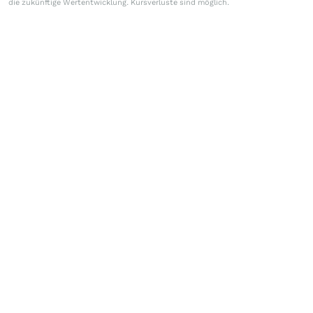
die zukünftige Wertentwicklung. Kursverluste sind möglich.