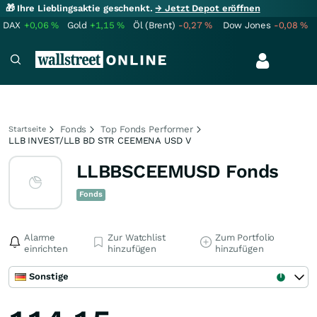
🎁 Ihre Lieblingsaktie geschenkt.
→ Jetzt Depot eröffnen
DAX
+0,06
%
Gold
+1,15
%
Öl (Brent)
-0,27
%
Dow Jones
-0,08
%
Fonds
Top Fonds Performer
Startseite
LLB INVEST/LLB BD STR CEEMENA USD V
LLBBSCEEMUSD Fonds
Fonds
Alarme
Zur Watchlist
Zum Portfolio
einrichten
hinzufügen
hinzufügen
Sonstige