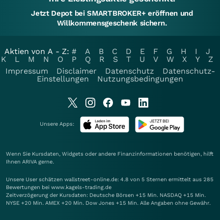
Jetzt Depot bei SMARTBROKER+ eröffnen und
Willkommensgeschenk sichern.
Aktien von A - Z:
#
A
B
C
D
E
F
G
H
I
J
K
L
M
N
O
P
Q
R
S
T
U
V
W
X
Y
Z
Impressum
Disclaimer
Datenschutz
Datenschutz-
Einstellungen
Nutzungsbedingungen
Unsere Apps:
Wenn Sie Kursdaten, Widgets oder andere Finanzinformationen benötigen, hilft
Ihnen
ARIVA
gerne.
Unsere User schätzen wallstreet-online.de: 4.8 von 5 Sternen ermittelt aus 285
Bewertungen bei www.kagels-trading.de
Zeitverzögerung der Kursdaten: Deutsche Börsen +15 Min. NASDAQ +15 Min.
NYSE +20 Min. AMEX +20 Min. Dow Jones +15 Min. Alle Angaben ohne Gewähr.