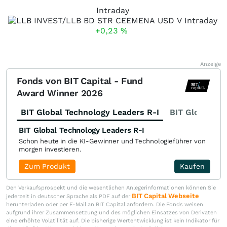
Intraday
+0,23
%
Anzeige
Fonds von BIT Capital - Fund
Award Winner 2026
BIT Global Technology Leaders R-I
BIT Global Fi
BIT Global Technology Leaders R-I
Schon heute in die KI-Gewinner und Technologieführer von
morgen investieren.
Zum Produkt
Kaufen
Den Verkaufsprospekt und die wesentlichen Anlegerinformationen können Sie
BIT Capital Webseite
jederzeit in deutscher Sprache als PDF auf der
herunterladen oder per E-Mail an BIT Capital anfordern. Die Fonds weisen
aufgrund ihrer Zusammensetzung und des möglichen Einsatzes von Derivaten
eine erhöhte Volatilität auf. Die bisherige Wertentwicklung ist kein Indikator für