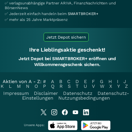
✅ verlagsunabhängige Partner ARIVA, FinanzNachrichten und
BörsenNews
✅ Jederzeit einfach handeln beim
SMARTBROKER+
✅ mehr als 25 Jahre Marktpräsenz
Jetzt Depot sichern
Ihre Lieblingsaktie geschenkt!
Jetzt Depot bei SMARTBROKER+ eröffnen und
Willkommensgeschenk sichern.
Aktien von A - Z:
#
A
B
C
D
E
F
G
H
I
J
K
L
M
N
O
P
Q
R
S
T
U
V
W
X
Y
Z
Impressum
Disclaimer
Datenschutz
Datenschutz-
Einstellungen
Nutzungsbedingungen
Unsere Apps: