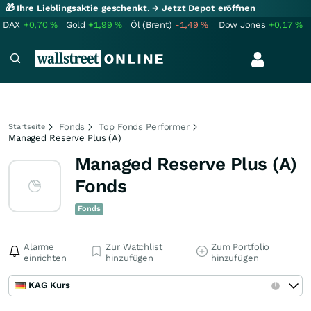
🎁 Ihre Lieblingsaktie geschenkt.
→ Jetzt Depot eröffnen
DAX
+0,70
%
Gold
+1,99
%
Öl (Brent)
-1,49
%
Dow Jones
+0,17
%
Fonds
Top Fonds Performer
Startseite
Managed Reserve Plus (A)
Managed Reserve Plus (A)
Fonds
Fonds
Alarme
Zur Watchlist
Zum Portfolio
einrichten
hinzufügen
hinzufügen
KAG Kurs