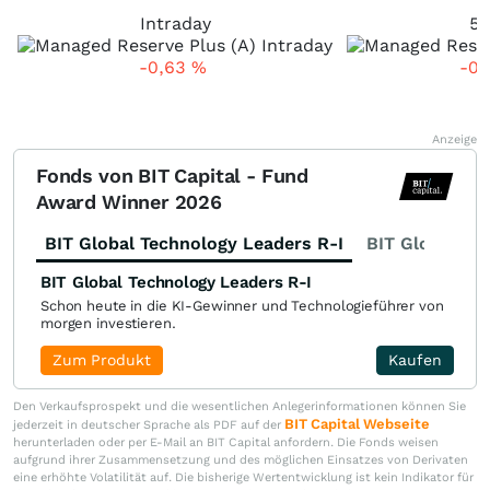
Intraday
5 
-0,63
%
-0
Anzeige
Fonds von BIT Capital - Fund
Award Winner 2026
BIT Global Technology Leaders R-I
BIT Global Fi
BIT Global Technology Leaders R-I
Schon heute in die KI-Gewinner und Technologieführer von
morgen investieren.
Zum Produkt
Kaufen
Den Verkaufsprospekt und die wesentlichen Anlegerinformationen können Sie
BIT Capital Webseite
jederzeit in deutscher Sprache als PDF auf der
herunterladen oder per E-Mail an BIT Capital anfordern. Die Fonds weisen
aufgrund ihrer Zusammensetzung und des möglichen Einsatzes von Derivaten
eine erhöhte Volatilität auf. Die bisherige Wertentwicklung ist kein Indikator für