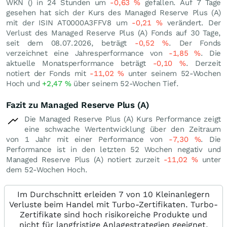
WKN () in 24 Stunden um
-0,63
%
gefallen. Auf 7 Tage
gesehen hat sich der Kurs des Managed Reserve Plus (A)
mit der ISIN AT0000A3FFV8 um
-0,21
%
verändert. Der
Verlust des Managed Reserve Plus (A) Fonds auf 30 Tage,
seit dem 08.07.2026, beträgt
-0,52
%
. Der Fonds
verzeichnet eine Jahresperformance von
-1,85
%
. Die
aktuelle Monatsperformance beträgt
-0,10
%
. Derzeit
notiert der Fonds mit
-11,02
%
unter seinem 52-Wochen
Hoch und
+2,47
%
über seinem 52-Wochen Tief.
Fazit zu Managed Reserve Plus (A)
Die Managed Reserve Plus (A) Kurs Performance zeigt
eine schwache Wertentwicklung über den Zeitraum
von 1 Jahr mit einer Performance von
-7,30
%
. Die
Performance ist in den letzten 52 Wochen negativ und
Managed Reserve Plus (A) notiert zurzeit
-11,02
%
unter
dem 52-Wochen Hoch.
Im Durchschnitt erleiden 7 von 10 Kleinanlegern
Verluste beim Handel mit Turbo-Zertifikaten. Turbo-
Zertifikate sind hoch risikoreiche Produkte und
nicht für langfristige Anlagestrategien geeignet.