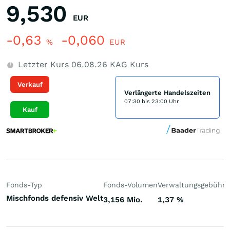
9,530
EUR
-0,63
-0,060
%
EUR
Letzter Kurs
06.08.26
KAG Kurs
Verkauf
Verlängerte Handelszeiten
07:30 bis 23:00 Uhr
Kauf
Fonds-Typ
Fonds-Volumen
Verwaltungsgebühr
P
Mischfonds defensiv Welt
3,156 Mio.
1,37
%
-