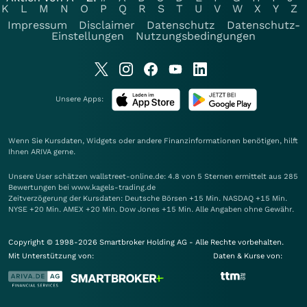
K
L
M
N
O
P
Q
R
S
T
U
V
W
X
Y
Z
Impressum
Disclaimer
Datenschutz
Datenschutz-
Einstellungen
Nutzungsbedingungen
Unsere Apps:
Wenn Sie Kursdaten, Widgets oder andere Finanzinformationen benötigen, hilft
Ihnen
ARIVA
gerne.
Unsere User schätzen wallstreet-online.de: 4.8 von 5 Sternen ermittelt aus 285
Bewertungen bei www.kagels-trading.de
Zeitverzögerung der Kursdaten: Deutsche Börsen +15 Min. NASDAQ +15 Min.
NYSE +20 Min. AMEX +20 Min. Dow Jones +15 Min. Alle Angaben ohne Gewähr.
Copyright © 1998-2026 Smartbroker Holding AG - Alle Rechte vorbehalten.
Mit Unterstützung von:
Daten & Kurse von: