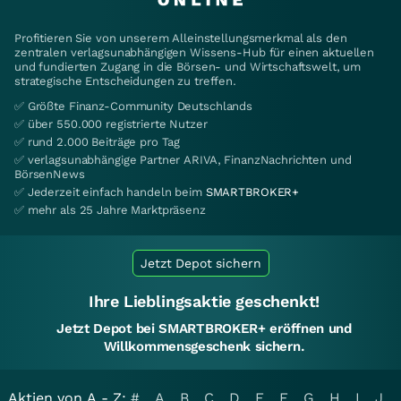
Profitieren Sie von unserem Alleinstellungsmerkmal als den
zentralen verlagsunabhängigen Wissens-Hub für einen aktuellen
und fundierten Zugang in die Börsen- und Wirtschaftswelt, um
strategische Entscheidungen zu treffen.
✅ Größte Finanz-Community Deutschlands
✅ über 550.000 registrierte Nutzer
✅ rund 2.000 Beiträge pro Tag
✅ verlagsunabhängige Partner ARIVA, FinanzNachrichten und
BörsenNews
✅ Jederzeit einfach handeln beim
SMARTBROKER+
✅ mehr als 25 Jahre Marktpräsenz
Jetzt Depot sichern
Ihre Lieblingsaktie geschenkt!
Jetzt Depot bei SMARTBROKER+ eröffnen und
Willkommensgeschenk sichern.
Aktien von A - Z:
#
A
B
C
D
E
F
G
H
I
J