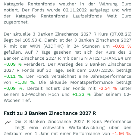
Kategorie Rentenfonds welcher in der Währung Euro
notiert. Der Fonds wurde 02.11.2022 aufgelegt und wird
der Kategorie Rentenfonds Laufzeitfonds Welt Euro
zugeordnet.
Der aktuelle 3 Banken Zinschance 2027 R Kurs (
07.08.26
)
liegt bei 105,93
€
. Damit ist der 3 Banken Zinschance 2027
R mit der WKN (A3DTKK) in 24 Stunden um
-0,01
%
gefallen. Auf 7 Tage gesehen hat sich der Kurs des 3
Banken Zinschance 2027 R mit der ISIN AT027CHANCE4 um
+0,09
%
verändert. Der Anstieg des 3 Banken Zinschance
2027 R Fonds auf 30 Tage, seit dem 10.07.2026, beträgt
+0,11
%
. Der Fonds verzeichnet eine Jahresperformance
von
+1,08
%
. Die aktuelle Monatsperformance beträgt
+0,09
%
. Derzeit notiert der Fonds mit
-2,24
%
unter
seinem 52-Wochen Hoch und
+1,33
%
über seinem 52-
Wochen Tief.
Fazit zu 3 Banken Zinschance 2027 R
Die 3 Banken Zinschance 2027 R Kurs Performance
zeigt eine schwache Wertentwicklung über den
Zeitraum von 1 Jahr mit einer Performance von
-1,56
%
.