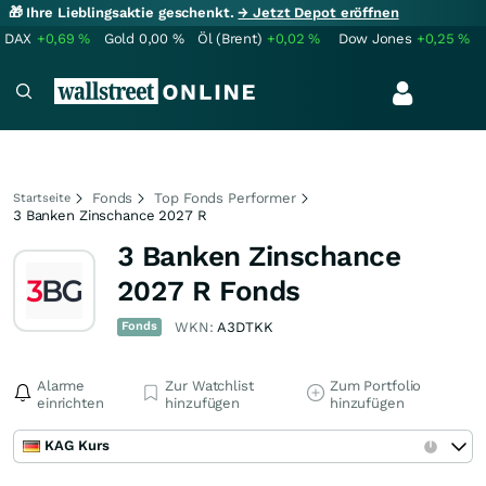
🎁 Ihre Lieblingsaktie geschenkt.
→ Jetzt Depot eröffnen
DAX
+0,69
%
Gold
0,00
%
Öl (Brent)
+0,02
%
Dow Jones
+0,25
%
Fonds
Top Fonds Performer
Startseite
3 Banken Zinschance 2027 R
3 Banken Zinschance
2027 R Fonds
Fonds
WKN:
A3DTKK
Alarme
Zur Watchlist
Zum Portfolio
einrichten
hinzufügen
hinzufügen
KAG Kurs