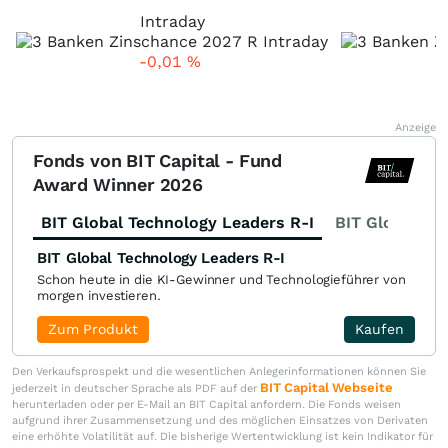
Intraday
-0,01
%
Anzeige
Fonds von BIT Capital - Fund
Award Winner 2026
BIT Global Technology Leaders R-I
BIT Global Fi
BIT Global Technology Leaders R-I
Schon heute in die KI-Gewinner und Technologieführer von
morgen investieren.
Zum Produkt
Kaufen
Den Verkaufsprospekt und die wesentlichen Anlegerinformationen können Sie
BIT Capital Webseite
jederzeit in deutscher Sprache als PDF auf der
herunterladen oder per E-Mail an BIT Capital anfordern. Die Fonds weisen
aufgrund ihrer Zusammensetzung und des möglichen Einsatzes von Derivaten
eine erhöhte Volatilität auf. Die bisherige Wertentwicklung ist kein Indikator für