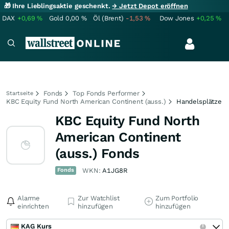
🎁 Ihre Lieblingsaktie geschenkt.
→ Jetzt Depot eröffnen
DAX
+0,69
%
Gold
0,00
%
Öl (Brent)
-1,53
%
Dow Jones
+0,25
%
Fonds
Top Fonds Performer
Startseite
KBC Equity Fund North American Continent (auss.)
Handelsplätze
KBC Equity Fund North
American Continent
(auss.) Fonds
Fonds
WKN:
A1JG8R
Alarme
Zur Watchlist
Zum Portfolio
einrichten
hinzufügen
hinzufügen
KAG Kurs