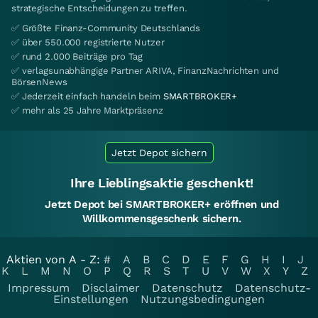
strategische Entscheidungen zu treffen.
✅ Größte Finanz-Community Deutschlands
✅ über 550.000 registrierte Nutzer
✅ rund 2.000 Beiträge pro Tag
✅ verlagsunabhängige Partner ARIVA, FinanzNachrichten und
BörsenNews
✅ Jederzeit einfach handeln beim
SMARTBROKER+
✅ mehr als 25 Jahre Marktpräsenz
Jetzt Depot sichern
Ihre Lieblingsaktie geschenkt!
Jetzt Depot bei SMARTBROKER+ eröffnen und
Willkommensgeschenk sichern.
Aktien von A - Z:
#
A
B
C
D
E
F
G
H
I
J
K
L
M
N
O
P
Q
R
S
T
U
V
W
X
Y
Z
Impressum
Disclaimer
Datenschutz
Datenschutz-
Einstellungen
Nutzungsbedingungen