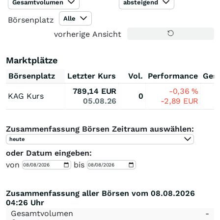
Gesamtvolumen
absteigend
Alle
Börsenplatz
vorherige Ansicht
Marktplätze
Börsenplatz
Letzter Kurs
Vol.
Performance
Ges
789,14
EUR
-0,36
%
KAG Kurs
0
05.08.26
-2,89
EUR
Zusammenfassung Börsen Zeitraum auswählen:
heute
oder Datum eingeben:
von
bis
Zusammenfassung aller Börsen vom 08.08.2026
04:26 Uhr
Gesamtvolumen
-