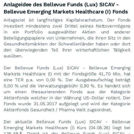
Anlageidee des Bellevue Funds (Lux) SICAV -
Bellevue Emerging Markets Healthcare (I) Fonds
Anlageziel ist langfristiges Kapitalwachstum. Der Fonds
investiert mindestens zwei Drittel seines Nettovermögens
in ein Portfolio ausgewählter Aktien und anderer
Beteiligungspapiere von Unternehmen, die ihren Sitz in den
Gesundheitsmärkten der Schwellenländer haben oder dort
den überwiegenden Teil ihrer wirtschaftlichen Tätigkeit
ausüben.
Der Bellevue Funds (Lux) SICAV - Bellevue Emerging
Markets Healthcare (I) mit der Fondsgröße 41,70 Mio. hat
eine TER p.a. von 0,00 %. Der Ausgabeaufschlag beträgt
5,00 % und die Verwaltungsgebühr 0,90 %. Es handelt sich
um einen thesaurierenden Fonds aus der Kategorie
Aktienfonds welcher in der Währung US-Dollar notiert. Der
Fonds wurde 31.05.2017 aufgelegt und wird der Kategorie
Aktienfonds Gesundheit / Pharma Welt zugeordnet.
Der aktuelle Bellevue Funds (Lux) SICAV - Bellevue
Emerging Markets Healthcare (I) Kurs (
04.08.26
) liegt bei
135,49
$
. Damit ist der Bellevue Funds (Lux) SICAV -