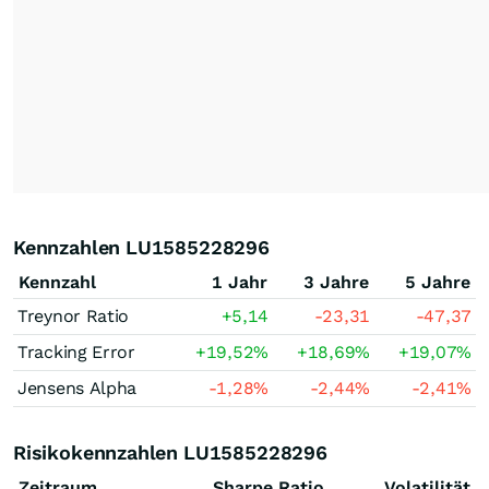
Kennzahlen LU1585228296
Kennzahl
1 Jahr
3 Jahre
5 Jahre
Treynor Ratio
+5,14
-23,31
-47,37
Tracking Error
+19,52
%
+18,69
%
+19,07
%
Jensens Alpha
-1,28
%
-2,44
%
-2,41
%
Risikokennzahlen LU1585228296
Zeitraum
Sharpe Ratio
Volatilität