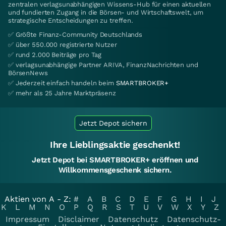
zentralen verlagsunabhängigen Wissens-Hub für einen aktuellen
und fundierten Zugang in die Börsen- und Wirtschaftswelt, um
strategische Entscheidungen zu treffen.
✅ Größte Finanz-Community Deutschlands
✅ über 550.000 registrierte Nutzer
✅ rund 2.000 Beiträge pro Tag
✅ verlagsunabhängige Partner ARIVA, FinanzNachrichten und
BörsenNews
✅ Jederzeit einfach handeln beim
SMARTBROKER+
✅ mehr als 25 Jahre Marktpräsenz
Jetzt Depot sichern
Ihre Lieblingsaktie geschenkt!
Jetzt Depot bei SMARTBROKER+ eröffnen und
Willkommensgeschenk sichern.
Aktien von A - Z:
#
A
B
C
D
E
F
G
H
I
J
K
L
M
N
O
P
Q
R
S
T
U
V
W
X
Y
Z
Impressum
Disclaimer
Datenschutz
Datenschutz-