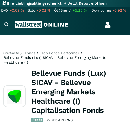
🎁 Ihre Lieblingsaktie geschenkt.
→ Jetzt Depot eröffnen
DAX
-0,09
%
Gold
-0,01
%
Öl (Brent)
+5,15
%
Dow Jones
-0,92
%
Fonds
Top Fonds Performer
Startseite
Bellevue Funds (Lux) SICAV - Bellevue Emerging Markets
Healthcare (I)
Bellevue Funds (Lux)
SICAV - Bellevue
Emerging Markets
Healthcare (I)
Capitalisation Fonds
Fonds
WKN:
A2DPAS