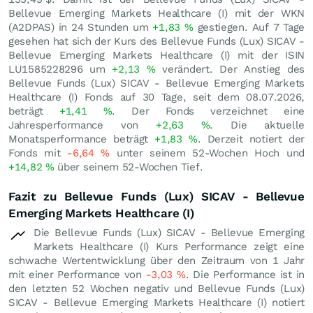
Bellevue Emerging Markets Healthcare (I) mit der WKN
(A2DPAS) in 24 Stunden um
+1,83
%
gestiegen. Auf 7 Tage
gesehen hat sich der Kurs des Bellevue Funds (Lux) SICAV -
Bellevue Emerging Markets Healthcare (I) mit der ISIN
LU1585228296 um
+2,13
%
verändert. Der Anstieg des
Bellevue Funds (Lux) SICAV - Bellevue Emerging Markets
Healthcare (I) Fonds auf 30 Tage, seit dem 08.07.2026,
beträgt
+1,41
%
. Der Fonds verzeichnet eine
Jahresperformance von
+2,63
%
. Die aktuelle
Monatsperformance beträgt
+1,83
%
. Derzeit notiert der
Fonds mit
-6,64
%
unter seinem 52-Wochen Hoch und
+14,82
%
über seinem 52-Wochen Tief.
Fazit zu Bellevue Funds (Lux) SICAV - Bellevue
Emerging Markets Healthcare (I)
Die Bellevue Funds (Lux) SICAV - Bellevue Emerging
Markets Healthcare (I) Kurs Performance zeigt eine
schwache Wertentwicklung über den Zeitraum von 1 Jahr
mit einer Performance von
-3,03
%
. Die Performance ist in
den letzten 52 Wochen negativ und Bellevue Funds (Lux)
SICAV - Bellevue Emerging Markets Healthcare (I) notiert