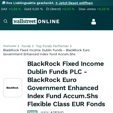
🎁 Ihre Lieblingsaktie geschenkt.
→ Jetzt Depot eröffnen
DAX
+0,69
%
Gold
0,00
%
Öl (Brent)
+0,02
%
Dow Jones
+0,25
%
Fonds
Top Fonds Performer
Startseite
BlackRock Fixed Income Dublin Funds - BlackRock Euro
Government Enhanced Index Fund Accum.Shs
BlackRock Fixed Income
Dublin Funds PLC -
BlackRock Euro
Government Enhanced
Index Fund Accum.Shs
Flexible Class EUR Fonds
Fonds
WKN:
A2P3UQ