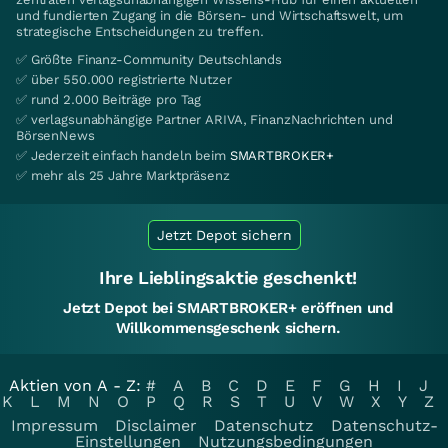
und fundierten Zugang in die Börsen- und Wirtschaftswelt, um
strategische Entscheidungen zu treffen.
✅ Größte Finanz-Community Deutschlands
✅ über 550.000 registrierte Nutzer
✅ rund 2.000 Beiträge pro Tag
✅ verlagsunabhängige Partner ARIVA, FinanzNachrichten und
BörsenNews
✅ Jederzeit einfach handeln beim
SMARTBROKER+
✅ mehr als 25 Jahre Marktpräsenz
Jetzt Depot sichern
Ihre Lieblingsaktie geschenkt!
Jetzt Depot bei SMARTBROKER+ eröffnen und
Willkommensgeschenk sichern.
Aktien von A - Z:
#
A
B
C
D
E
F
G
H
I
J
K
L
M
N
O
P
Q
R
S
T
U
V
W
X
Y
Z
Impressum
Disclaimer
Datenschutz
Datenschutz-
Einstellungen
Nutzungsbedingungen