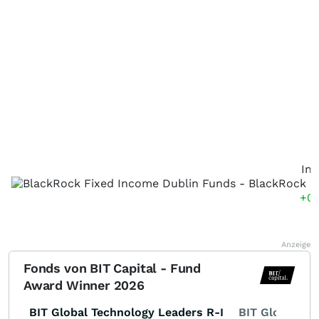
Int
+0
Anzeige
Fonds von BIT Capital - Fund
Award Winner 2026
BIT Global Technology Leaders R-I
BIT Global Fi