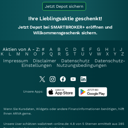
Jetzt Depot sichern
Ihre Lieblingsaktie geschenkt!
Jetzt Depot bei SMARTBROKER+ eröffnen und
Willkommensgeschenk sichern.
Aktien von A - Z:
#
A
B
C
D
E
F
G
H
I
J
K
L
M
N
O
P
Q
R
S
T
U
V
W
X
Y
Z
Impressum
Disclaimer
Datenschutz
Datenschutz-
Einstellungen
Nutzungsbedingungen
Unsere Apps:
Wenn Sie Kursdaten, Widgets oder andere Finanzinformationen benötigen, hilft
Ihnen
ARIVA
gerne.
Unsere User schätzen wallstreet-online.de: 4.8 von 5 Sternen ermittelt aus 285