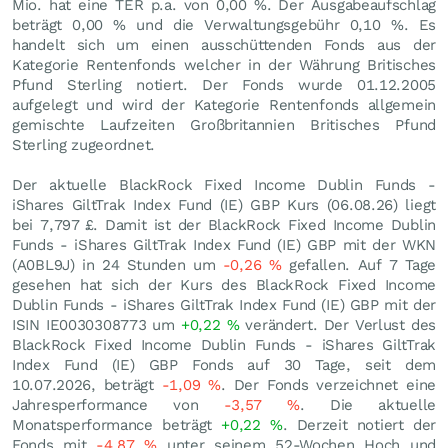
Mio. hat eine TER p.a. von 0,00 %. Der Ausgabeaufschlag
beträgt 0,00 % und die Verwaltungsgebühr 0,10 %. Es
handelt sich um einen ausschüttenden Fonds aus der
Kategorie Rentenfonds welcher in der Währung Britisches
Pfund Sterling notiert. Der Fonds wurde 01.12.2005
aufgelegt und wird der Kategorie Rentenfonds allgemein
gemischte Laufzeiten Großbritannien Britisches Pfund
Sterling zugeordnet.
Der aktuelle BlackRock Fixed Income Dublin Funds -
iShares GiltTrak Index Fund (IE) GBP Kurs (
06.08.26
) liegt
bei 7,797
£
. Damit ist der BlackRock Fixed Income Dublin
Funds - iShares GiltTrak Index Fund (IE) GBP mit der WKN
(A0BL9J) in 24 Stunden um
-0,26
%
gefallen. Auf 7 Tage
gesehen hat sich der Kurs des BlackRock Fixed Income
Dublin Funds - iShares GiltTrak Index Fund (IE) GBP mit der
ISIN IE0030308773 um
+0,22
%
verändert. Der Verlust des
BlackRock Fixed Income Dublin Funds - iShares GiltTrak
Index Fund (IE) GBP Fonds auf 30 Tage, seit dem
10.07.2026, beträgt
-1,09
%
. Der Fonds verzeichnet eine
Jahresperformance von
-3,57
%
. Die aktuelle
Monatsperformance beträgt
+0,22
%
. Derzeit notiert der
Fonds mit
-4,87
%
unter seinem 52-Wochen Hoch und