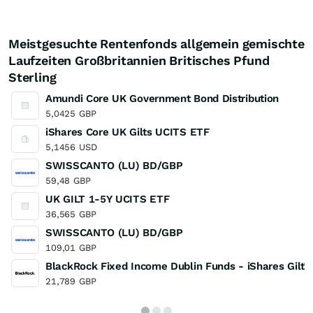
Meistgesuchte Rentenfonds allgemein gemischte
Laufzeiten Großbritannien Britisches Pfund
Sterling
Amundi Core UK Government Bond Distribution
5,0425
GBP
iShares Core UK Gilts UCITS ETF
5,1456
USD
SWISSCANTO (LU) BD/GBP
59,48
GBP
UK GILT 1-5Y UCITS ETF
36,565
GBP
SWISSCANTO (LU) BD/GBP
109,01
GBP
BlackRock Fixed Income Dublin Funds - iShares GiltT
21,789
GBP