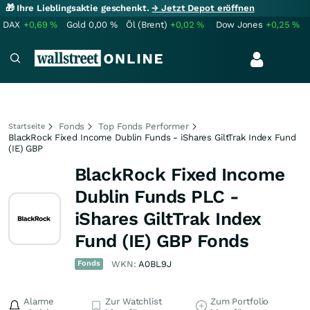
🎁 Ihre Lieblingsaktie geschenkt.
→ Jetzt Depot eröffnen
DAX
+0,69
%
Gold
0,00
%
Öl (Brent)
+0,02
%
Dow Jones
+0,25
%
Fonds
Top Fonds Performer
Startseite
BlackRock Fixed Income Dublin Funds - iShares GiltTrak Index Fund
(IE) GBP
BlackRock Fixed Income
Dublin Funds PLC -
iShares GiltTrak Index
Fund (IE) GBP Fonds
Fonds
WKN:
A0BL9J
Alarme
Zur Watchlist
Zum Portfolio