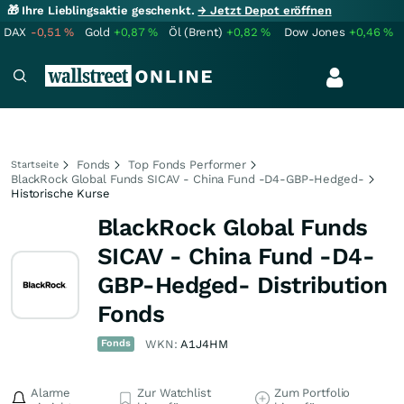
🎁 Ihre Lieblingsaktie geschenkt.
→ Jetzt Depot eröffnen
DAX
-0,51
%
Gold
+0,87
%
Öl (Brent)
+0,82
%
Dow Jones
+0,46
%
Fonds
Top Fonds Performer
Startseite
BlackRock Global Funds SICAV - China Fund -D4-GBP-Hedged-
Historische Kurse
BlackRock Global Funds
SICAV - China Fund -D4-
GBP-Hedged- Distribution
Fonds
Fonds
WKN:
A1J4HM
Alarme
Zur Watchlist
Zum Portfolio