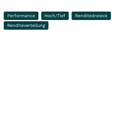
Performance
Hoch/Tief
Renditedreieck
Renditeverteilung