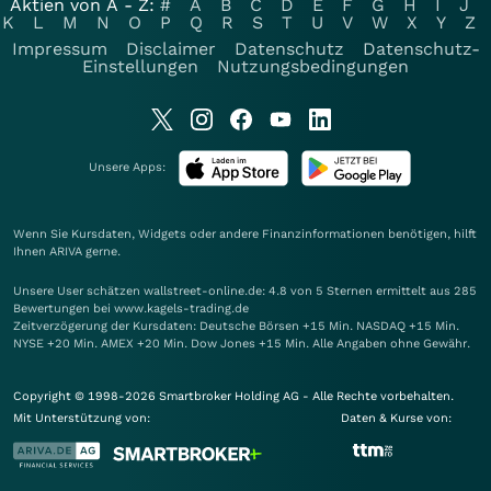
Aktien von A - Z:
#
A
B
C
D
E
F
G
H
I
J
K
L
M
N
O
P
Q
R
S
T
U
V
W
X
Y
Z
Impressum
Disclaimer
Datenschutz
Datenschutz-
Einstellungen
Nutzungsbedingungen
Unsere Apps:
Wenn Sie Kursdaten, Widgets oder andere Finanzinformationen benötigen, hilft
Ihnen
ARIVA
gerne.
Unsere User schätzen wallstreet-online.de: 4.8 von 5 Sternen ermittelt aus 285
Bewertungen bei www.kagels-trading.de
Zeitverzögerung der Kursdaten: Deutsche Börsen +15 Min. NASDAQ +15 Min.
NYSE +20 Min. AMEX +20 Min. Dow Jones +15 Min. Alle Angaben ohne Gewähr.
Copyright © 1998-2026 Smartbroker Holding AG - Alle Rechte vorbehalten.
Mit Unterstützung von:
Daten & Kurse von: