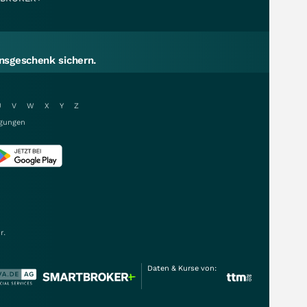
sgeschenk sichern.
U
V
W
X
Y
Z
gungen
r.
Daten & Kurse von: