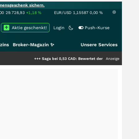
mensgeschenk sichern.
00
29.728,93
+1,18
%
EUR/USD
1,15587
0,00
%
Aktie geschenkt!
Login
Push-Kurse
zins
Broker-Magazin ✨
Unsere Services
+++
Saga bei 0,53 CAD: Bewertet der Markt noch immer nur die 
Anzeige