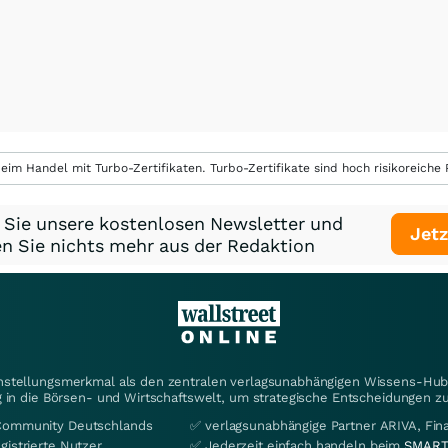
eim Handel mit Turbo-Zertifikaten. Turbo-Zertifikate sind hoch risikoreiche P
 Sie unsere kostenlosen Newsletter und
Jetz
n Sie nichts mehr aus der Redaktion
instellungsmerkmal als den zentralen verlagsunabhängigen Wissens-Hub 
 in die Börsen- und Wirtschaftswelt, um strategische Entscheidungen zu
Community Deutschlands
✅ verlagsunabhängige Partner ARIVA, Fi
gistrierte Nutzer
✅ Jederzeit einfach handeln beim
SMART