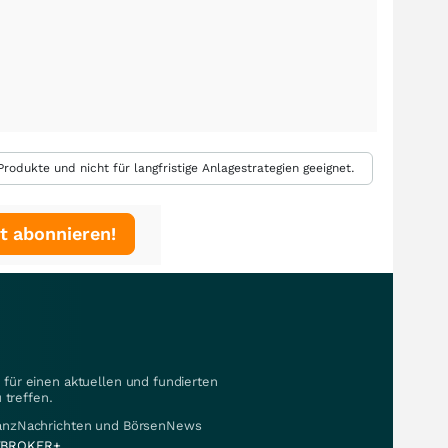
rodukte und nicht für langfristige Anlagestrategien geeignet.
t abonnieren!
für einen aktuellen und fundierten
 treffen.
nanzNachrichten und BörsenNews
BROKER+