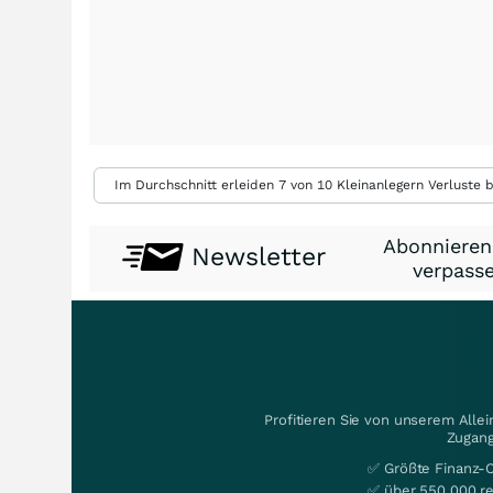
Im Durchschnitt erleiden 7 von 10 Kleinanlegern Verluste b
Abonnieren
Newsletter
verpasse
Profitieren Sie von unserem Alle
Zugang
✅ Größte Finanz-
✅ über 550.000 re