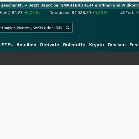
ie geschenkt.
→ Jetzt Depot bei SMARTBROKER+ eröffnen und Willkom
Brent)
82,27
+0,02
%
Dow Jones
54.036,10
+0,25
%
US Tech 1
ETFs
Anleihen
Derivate
Rohstoffe
Krypto
Devisen
Fest