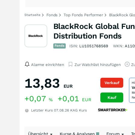
Fonds
Top Fonds Performer
BlackRock Gl
Startseite
BlackRock Global Fun
Distribution Fonds
Fonds
ISIN:
LU1051768569
WKN:
A110
Alarme einrichten
Zur Watchlist hinzufügen
Zu
13,83
Verkauf
H
EUR
V
M
+0,07
+0,01
Kauf
N
%
EUR
Letzter Kurs
07.08.26
KAG Kurs
Übersicht
Kurse & Analysen
Forum
T