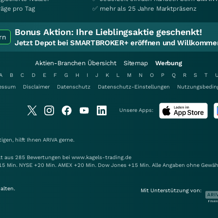
räge pro Tag
✅ mehr als 25 Jahre Marktpräsenz
Bonus Aktion:
Ihre Lieblingsaktie geschenkt!
rn
Jetzt Depot bei SMARTBROKER+ eröffnen und Willkommen
Aktien-Branchen Übersicht
Sitemap
Werbung
A
B
C
D
E
F
G
H
I
J
K
L
M
N
O
P
Q
R
S
T
essum
Disclaimer
Datenschutz
Datenschutz-Einstellungen
Nutzungsbedin
Unsere Apps:
gen, hilft Ihnen
ARIVA
gerne.
elt aus 285 Bewertungen bei www.kagels-trading.de
15 Min. NYSE +20 Min. AMEX +20 Min. Dow Jones +15 Min. Alle Angaben ohne Gewäh
alten.
Mit Unterstützung von: