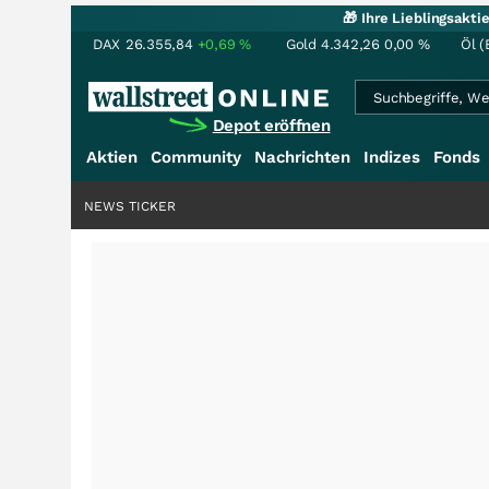
🎁 Ihre Lieblingsakt
DAX
26.355,84
+0,69
%
Gold
4.342,26
0,00
%
Öl (
Depot eröffnen
Aktien
Community
Nachrichten
Indizes
Fonds
NEWS TICKER