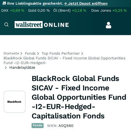
🎁 Ihre Lieblingsaktie geschenkt.
→ Jetzt Depot eröffnen
DAX
+0,69
%
Gold
0,00
%
Öl (Brent)
+0,18
%
Dow Jones
+0,25
%
Fonds
Top Fonds Performer
Startseite
BlackRock Global Funds SICAV - Fixed Income Global Opportunities
Fund -I2-EUR-Hedged-
Handelsplätze
BlackRock Global Funds
SICAV - Fixed Income
Global Opportunities Fund
-I2-EUR-Hedged-
Capitalisation Fonds
Fonds
WKN:
A0Q560