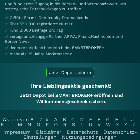
und fundierten Zugang in die Börsen- und Wirtschaftswelt, um
strategische Entscheidungen zu treffen.
✅ Größte Finanz-Community Deutschlands
✅ über 550.000 registrierte Nutzer
✅ rund 2.000 Beiträge pro Tag
✅ verlagsunabhängige Partner ARIVA, FinanzNachrichten und
BörsenNews
✅ Jederzeit einfach handeln beim
SMARTBROKER+
✅ mehr als 25 Jahre Marktpräsenz
Jetzt Depot sichern
Ihre Lieblingsaktie geschenkt!
Jetzt Depot bei SMARTBROKER+ eröffnen und
Willkommensgeschenk sichern.
Aktien von A - Z:
#
A
B
C
D
E
F
G
H
I
J
K
L
M
N
O
P
Q
R
S
T
U
V
W
X
Y
Z
Impressum
Disclaimer
Datenschutz
Datenschutz-
Einstellungen
Nutzungsbedingungen