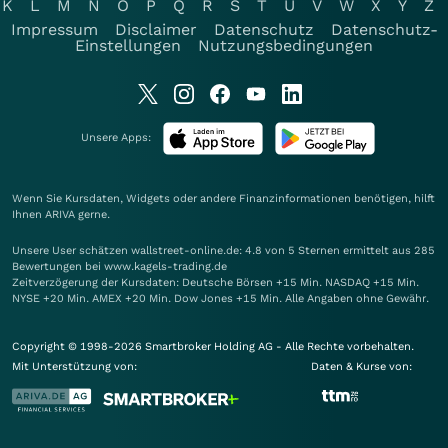
K
L
M
N
O
P
Q
R
S
T
U
V
W
X
Y
Z
Impressum
Disclaimer
Datenschutz
Datenschutz-
Einstellungen
Nutzungsbedingungen
Unsere Apps:
Wenn Sie Kursdaten, Widgets oder andere Finanzinformationen benötigen, hilft
Ihnen
ARIVA
gerne.
Unsere User schätzen wallstreet-online.de: 4.8 von 5 Sternen ermittelt aus 285
Bewertungen bei www.kagels-trading.de
Zeitverzögerung der Kursdaten: Deutsche Börsen +15 Min. NASDAQ +15 Min.
NYSE +20 Min. AMEX +20 Min. Dow Jones +15 Min. Alle Angaben ohne Gewähr.
Copyright © 1998-2026 Smartbroker Holding AG - Alle Rechte vorbehalten.
Mit Unterstützung von:
Daten & Kurse von: