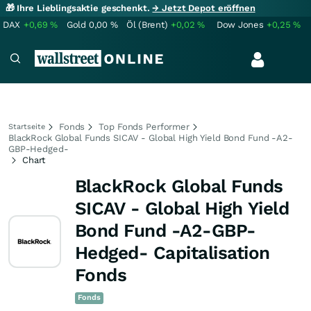
🎁 Ihre Lieblingsaktie geschenkt.
→ Jetzt Depot eröffnen
DAX
+0,69
%
Gold
0,00
%
Öl (Brent)
+0,02
%
Dow Jones
+0,25
%
Fonds
Top Fonds Performer
Startseite
BlackRock Global Funds SICAV - Global High Yield Bond Fund -A2-
GBP-Hedged-
Chart
BlackRock Global Funds
SICAV - Global High Yield
Bond Fund -A2-GBP-
Hedged- Capitalisation
Fonds
Fonds