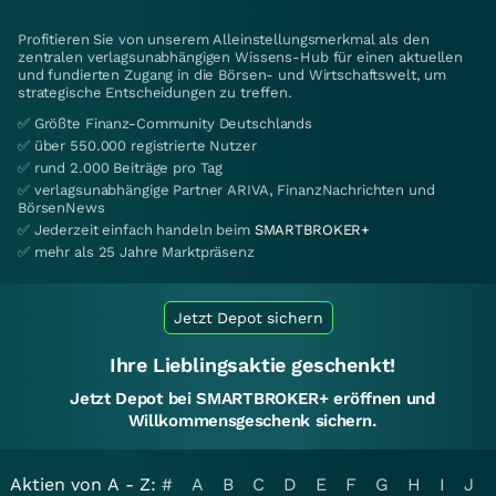
Profitieren Sie von unserem Alleinstellungsmerkmal als den
zentralen verlagsunabhängigen Wissens-Hub für einen aktuellen
und fundierten Zugang in die Börsen- und Wirtschaftswelt, um
strategische Entscheidungen zu treffen.
✅ Größte Finanz-Community Deutschlands
✅ über 550.000 registrierte Nutzer
✅ rund 2.000 Beiträge pro Tag
✅ verlagsunabhängige Partner ARIVA, FinanzNachrichten und
BörsenNews
✅ Jederzeit einfach handeln beim
SMARTBROKER+
✅ mehr als 25 Jahre Marktpräsenz
Jetzt Depot sichern
Ihre Lieblingsaktie geschenkt!
Jetzt Depot bei SMARTBROKER+ eröffnen und
Willkommensgeschenk sichern.
Aktien von A - Z:
#
A
B
C
D
E
F
G
H
I
J