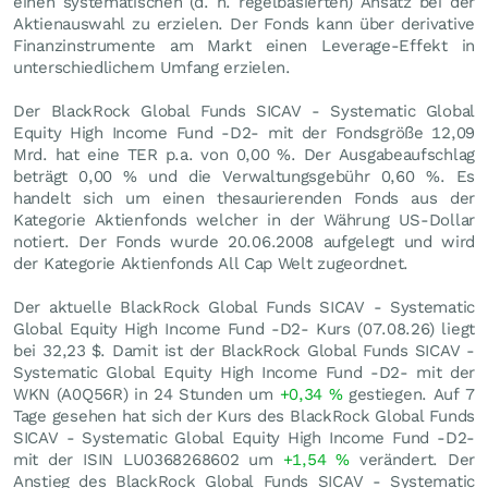
einen systematischen (d. h. regelbasierten) Ansatz bei der
Aktienauswahl zu erzielen. Der Fonds kann über derivative
Finanzinstrumente am Markt einen Leverage-Effekt in
unterschiedlichem Umfang erzielen.
Der BlackRock Global Funds SICAV - Systematic Global
Equity High Income Fund -D2- mit der Fondsgröße 12,09
Mrd. hat eine TER p.a. von 0,00 %. Der Ausgabeaufschlag
beträgt 0,00 % und die Verwaltungsgebühr 0,60 %. Es
handelt sich um einen thesaurierenden Fonds aus der
Kategorie Aktienfonds welcher in der Währung US-Dollar
notiert. Der Fonds wurde 20.06.2008 aufgelegt und wird
der Kategorie Aktienfonds All Cap Welt zugeordnet.
Der aktuelle BlackRock Global Funds SICAV - Systematic
Global Equity High Income Fund -D2- Kurs (
07.08.26
) liegt
bei 32,23
$
. Damit ist der BlackRock Global Funds SICAV -
Systematic Global Equity High Income Fund -D2- mit der
WKN (A0Q56R) in 24 Stunden um
+0,34
%
gestiegen. Auf 7
Tage gesehen hat sich der Kurs des BlackRock Global Funds
SICAV - Systematic Global Equity High Income Fund -D2-
mit der ISIN LU0368268602 um
+1,54
%
verändert. Der
Anstieg des BlackRock Global Funds SICAV - Systematic