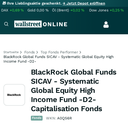
🎁 Ihre Lieblingsaktie geschenkt.
→ Jetzt Depot eröffnen
DAX
+0,69
%
Gold
0,00
%
Öl (Brent)
+0,02
%
Dow Jones
+0,25
%
Fonds
Top Fonds Performer
Startseite
BlackRock Global Funds SICAV - Systematic Global Equity High
Income Fund -D2-
BlackRock Global Funds
SICAV - Systematic
Global Equity High
Income Fund -D2-
Capitalisation Fonds
Fonds
WKN:
A0Q56R