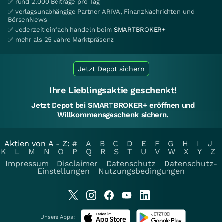
✅ rund 2.000 Beiträge pro Tag
✅ verlagsunabhängige Partner ARIVA, FinanzNachrichten und
BörsenNews
✅ Jederzeit einfach handeln beim
SMARTBROKER+
✅ mehr als 25 Jahre Marktpräsenz
Jetzt Depot sichern
Ihre Lieblingsaktie geschenkt!
Jetzt Depot bei SMARTBROKER+ eröffnen und
Willkommensgeschenk sichern.
Aktien von A - Z:
#
A
B
C
D
E
F
G
H
I
J
K
L
M
N
O
P
Q
R
S
T
U
V
W
X
Y
Z
Impressum
Disclaimer
Datenschutz
Datenschutz-
Einstellungen
Nutzungsbedingungen
Unsere Apps: