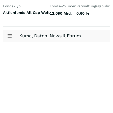
Fonds-Typ
Fonds-Volumen
Verwaltungsgebühr
P
Aktienfonds All Cap Welt
12,090 Mrd.
0,60
%
+
Kurse, Daten, News & Forum