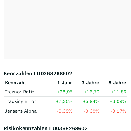
Kennzahlen LU0368268602
Kennzahl
1 Jahr
3 Jahre
5 Jahre
Treynor Ratio
+28,95
+16,70
+11,86
Tracking Error
+7,35
%
+5,94
%
+6,09
%
Jensens Alpha
-0,39
%
-0,39
%
-0,17
%
Risikokennzahlen LU0368268602