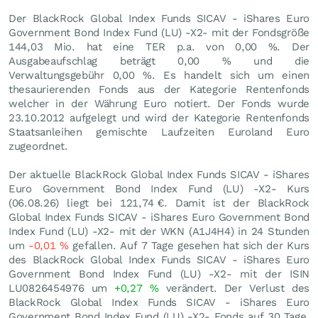
Der BlackRock Global Index Funds SICAV - iShares Euro
Government Bond Index Fund (LU) -X2- mit der Fondsgröße
144,03 Mio. hat eine TER p.a. von 0,00 %. Der
Ausgabeaufschlag beträgt 0,00 % und die
Verwaltungsgebühr 0,00 %. Es handelt sich um einen
thesaurierenden Fonds aus der Kategorie Rentenfonds
welcher in der Währung Euro notiert. Der Fonds wurde
23.10.2012 aufgelegt und wird der Kategorie Rentenfonds
Staatsanleihen gemischte Laufzeiten Euroland Euro
zugeordnet.
Der aktuelle BlackRock Global Index Funds SICAV - iShares
Euro Government Bond Index Fund (LU) -X2- Kurs
(
06.08.26
) liegt bei 121,74
€
. Damit ist der BlackRock
Global Index Funds SICAV - iShares Euro Government Bond
Index Fund (LU) -X2- mit der WKN (A1J4H4) in 24 Stunden
um
-0,01
%
gefallen. Auf 7 Tage gesehen hat sich der Kurs
des BlackRock Global Index Funds SICAV - iShares Euro
Government Bond Index Fund (LU) -X2- mit der ISIN
LU0826454976 um
+0,27
%
verändert. Der Verlust des
BlackRock Global Index Funds SICAV - iShares Euro
Government Bond Index Fund (LU) -X2- Fonds auf 30 Tage,