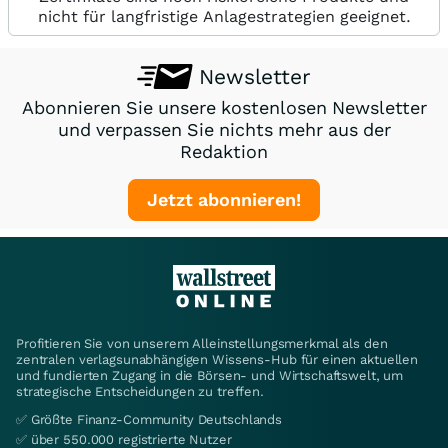
nicht für langfristige Anlagestrategien geeignet.
Newsletter
Abonnieren Sie unsere kostenlosen Newsletter
und verpassen Sie nichts mehr aus der
Redaktion
Jetzt abonnieren!
Profitieren Sie von unserem Alleinstellungsmerkmal als den
zentralen verlagsunabhängigen Wissens-Hub für einen aktuellen
und fundierten Zugang in die Börsen- und Wirtschaftswelt, um
strategische Entscheidungen zu treffen.
✅ Größte Finanz-Community Deutschlands
✅ über 550.000 registrierte Nutzer