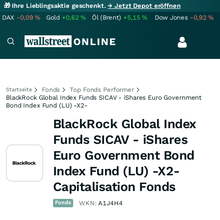
🎁 Ihre Lieblingsaktie geschenkt.
→ Jetzt Depot eröffnen
DAX
-0,09
%
Gold
+0,62
%
Öl (Brent)
+5,15
%
Dow Jones
-0,92
%
Fonds
Top Fonds Performer
Startseite
BlackRock Global Index Funds SICAV - iShares Euro Government
Bond Index Fund (LU) -X2-
BlackRock Global Index
Funds SICAV - iShares
Euro Government Bond
Index Fund (LU) -X2-
Capitalisation Fonds
Fonds
WKN:
A1J4H4