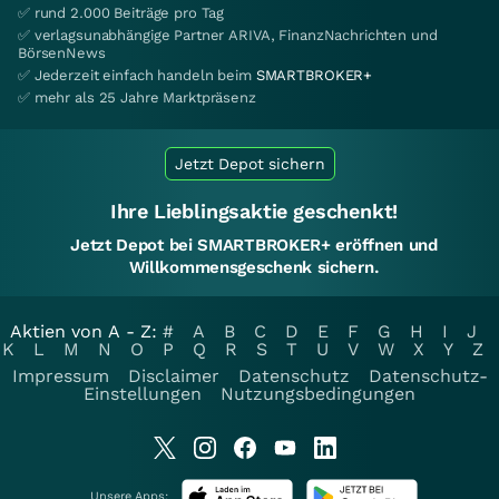
✅ rund 2.000 Beiträge pro Tag
✅ verlagsunabhängige Partner ARIVA, FinanzNachrichten und
BörsenNews
✅ Jederzeit einfach handeln beim
SMARTBROKER+
✅ mehr als 25 Jahre Marktpräsenz
Jetzt Depot sichern
Ihre Lieblingsaktie geschenkt!
Jetzt Depot bei SMARTBROKER+ eröffnen und
Willkommensgeschenk sichern.
Aktien von A - Z:
#
A
B
C
D
E
F
G
H
I
J
K
L
M
N
O
P
Q
R
S
T
U
V
W
X
Y
Z
Impressum
Disclaimer
Datenschutz
Datenschutz-
Einstellungen
Nutzungsbedingungen
Unsere Apps: