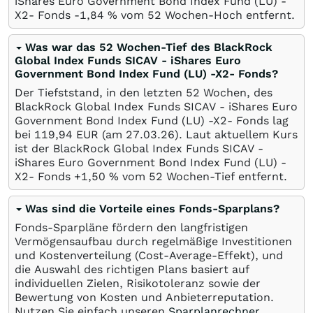
iShares Euro Government Bond Index Fund (LU) -
X2- Fonds -1,84
%
vom 52 Wochen-Hoch entfernt.
Was war das 52 Wochen-Tief des BlackRock
Global Index Funds SICAV - iShares Euro
Government Bond Index Fund (LU) -X2- Fonds?
Der Tiefststand, in den letzten 52 Wochen, des
BlackRock Global Index Funds SICAV - iShares Euro
Government Bond Index Fund (LU) -X2- Fonds lag
bei 119,94
EUR
(am
27.03.26
). Laut aktuellem Kurs
ist der BlackRock Global Index Funds SICAV -
iShares Euro Government Bond Index Fund (LU) -
X2- Fonds +1,50
%
vom 52 Wochen-Tief entfernt.
Was sind die Vorteile eines Fonds-Sparplans?
Fonds-Sparpläne fördern den langfristigen
Vermögensaufbau durch regelmäßige Investitionen
und Kostenverteilung (Cost-Average-Effekt), und
die Auswahl des richtigen Plans basiert auf
individuellen Zielen, Risikotoleranz sowie der
Bewertung von Kosten und Anbieterreputation.
Nutzen Sie einfach unseren
Sparplanrechner
.