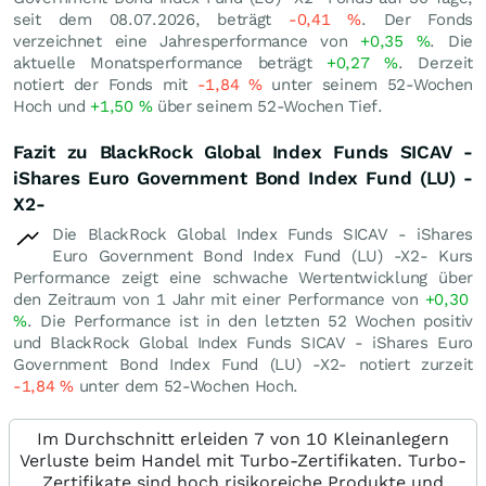
seit dem 08.07.2026, beträgt
-0,41
%
. Der Fonds
verzeichnet eine Jahresperformance von
+0,35
%
. Die
aktuelle Monatsperformance beträgt
+0,27
%
. Derzeit
notiert der Fonds mit
-1,84
%
unter seinem 52-Wochen
Hoch und
+1,50
%
über seinem 52-Wochen Tief.
Fazit zu BlackRock Global Index Funds SICAV -
iShares Euro Government Bond Index Fund (LU) -
X2-
Die BlackRock Global Index Funds SICAV - iShares
Euro Government Bond Index Fund (LU) -X2- Kurs
Performance zeigt eine schwache Wertentwicklung über
den Zeitraum von 1 Jahr mit einer Performance von
+0,30
%
. Die Performance ist in den letzten 52 Wochen positiv
und BlackRock Global Index Funds SICAV - iShares Euro
Government Bond Index Fund (LU) -X2- notiert zurzeit
-1,84
%
unter dem 52-Wochen Hoch.
Im Durchschnitt erleiden 7 von 10 Kleinanlegern
Verluste beim Handel mit Turbo-Zertifikaten. Turbo-
Zertifikate sind hoch risikoreiche Produkte und