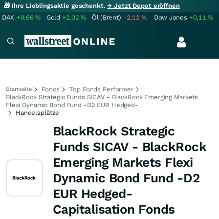
🎁 Ihre Lieblingsaktie geschenkt.
→ Jetzt Depot eröffnen
DAX
+0,66
%
Gold
+2,02
%
Öl (Brent)
-2,12
%
Dow Jones
+0,11
%
Fonds
Top Fonds Performer
Startseite
BlackRock Strategic Funds SICAV - BlackRock Emerging Markets
Flexi Dynamic Bond Fund -D2 EUR Hedged-
Handelsplätze
BlackRock Strategic
Funds SICAV - BlackRock
Emerging Markets Flexi
Dynamic Bond Fund -D2
EUR Hedged-
Capitalisation Fonds