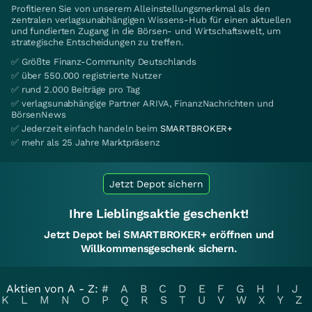
Profitieren Sie von unserem Alleinstellungsmerkmal als den
zentralen verlagsunabhängigen Wissens-Hub für einen aktuellen
und fundierten Zugang in die Börsen- und Wirtschaftswelt, um
strategische Entscheidungen zu treffen.
✅ Größte Finanz-Community Deutschlands
✅ über 550.000 registrierte Nutzer
✅ rund 2.000 Beiträge pro Tag
✅ verlagsunabhängige Partner ARIVA, FinanzNachrichten und
BörsenNews
✅ Jederzeit einfach handeln beim
SMARTBROKER+
✅ mehr als 25 Jahre Marktpräsenz
Jetzt Depot sichern
Ihre Lieblingsaktie geschenkt!
Jetzt Depot bei SMARTBROKER+ eröffnen und
Willkommensgeschenk sichern.
Aktien von A - Z:
#
A
B
C
D
E
F
G
H
I
J
K
L
M
N
O
P
Q
R
S
T
U
V
W
X
Y
Z