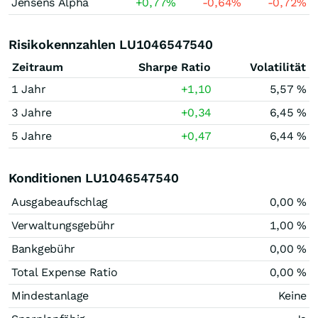
Jensens Alpha
+0,77
%
-0,64
%
-0,72
%
Risikokennzahlen LU1046547540
Zeitraum
Sharpe Ratio
Volatilität
1 Jahr
+1,10
5,57 %
3 Jahre
+0,34
6,45 %
5 Jahre
+0,47
6,44 %
Konditionen LU1046547540
Ausgabeaufschlag
0,00 %
Verwaltungsgebühr
1,00 %
Bankgebühr
0,00 %
Total Expense Ratio
0,00 %
Mindestanlage
Keine