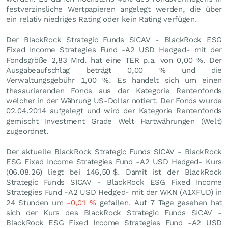
festverzinsliche Wertpapieren angelegt werden, die über
ein relativ niedriges Rating oder kein Rating verfügen.
Der BlackRock Strategic Funds SICAV - BlackRock ESG
Fixed Income Strategies Fund -A2 USD Hedged- mit der
Fondsgröße 2,83 Mrd. hat eine TER p.a. von 0,00 %. Der
Ausgabeaufschlag beträgt 0,00 % und die
Verwaltungsgebühr 1,00 %. Es handelt sich um einen
thesaurierenden Fonds aus der Kategorie Rentenfonds
welcher in der Währung US-Dollar notiert. Der Fonds wurde
02.04.2014 aufgelegt und wird der Kategorie Rentenfonds
gemischt Investment Grade Welt Hartwährungen (Welt)
zugeordnet.
Der aktuelle BlackRock Strategic Funds SICAV - BlackRock
ESG Fixed Income Strategies Fund -A2 USD Hedged- Kurs
(
06.08.26
) liegt bei 146,50
$
. Damit ist der BlackRock
Strategic Funds SICAV - BlackRock ESG Fixed Income
Strategies Fund -A2 USD Hedged- mit der WKN (A1XFUD) in
24 Stunden um
-0,01
%
gefallen. Auf 7 Tage gesehen hat
sich der Kurs des BlackRock Strategic Funds SICAV -
BlackRock ESG Fixed Income Strategies Fund -A2 USD