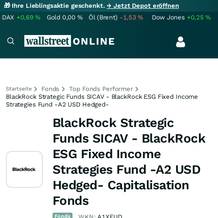
🎁 Ihre Lieblingsaktie geschenkt.
→ Jetzt Depot eröffnen
DAX
+0,69
%
Gold
0,00
%
Öl (Brent)
-1,53
%
Dow Jones
+0,25
%
Fonds
Top Fonds Performer
Startseite
BlackRock Strategic Funds SICAV - BlackRock ESG Fixed Income
Strategies Fund -A2 USD Hedged-
BlackRock Strategic
Funds SICAV - BlackRock
ESG Fixed Income
Strategies Fund -A2 USD
Hedged- Capitalisation
Fonds
Fonds
WKN:
A1XFUD