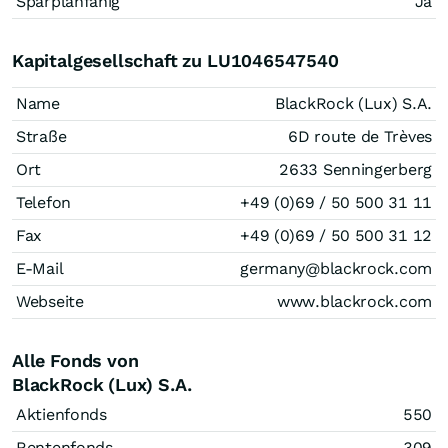
Sparplanfähig
Ja
Kapitalgesellschaft zu LU1046547540
Name
BlackRock (Lux) S.A.
Straße
6D route de Trèves
Ort
2633 Senningerberg
Telefon
+49 (0)69 / 50 500 31 11
Fax
+49 (0)69 / 50 500 31 12
E-Mail
germany@blackrock.com
Webseite
www.blackrock.com
Alle Fonds von
BlackRock (Lux) S.A.
Aktienfonds
550
Rentenfonds
309