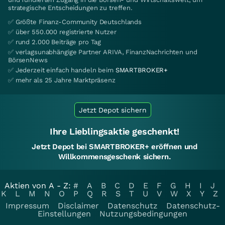
strategische Entscheidungen zu treffen.
✅ Größte Finanz-Community Deutschlands
✅ über 550.000 registrierte Nutzer
✅ rund 2.000 Beiträge pro Tag
✅ verlagsunabhängige Partner ARIVA, FinanzNachrichten und
BörsenNews
✅ Jederzeit einfach handeln beim
SMARTBROKER+
✅ mehr als 25 Jahre Marktpräsenz
Jetzt Depot sichern
Ihre Lieblingsaktie geschenkt!
Jetzt Depot bei SMARTBROKER+ eröffnen und
Willkommensgeschenk sichern.
Aktien von A - Z:
#
A
B
C
D
E
F
G
H
I
J
K
L
M
N
O
P
Q
R
S
T
U
V
W
X
Y
Z
Impressum
Disclaimer
Datenschutz
Datenschutz-
Einstellungen
Nutzungsbedingungen