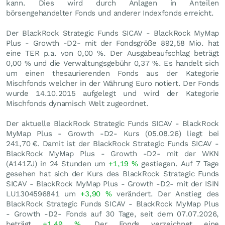
kann. Dies wird durch Anlagen in Anteilen
börsengehandelter Fonds und anderer Indexfonds erreicht.
Der BlackRock Strategic Funds SICAV - BlackRock MyMap
Plus - Growth -D2- mit der Fondsgröße 892,58 Mio. hat
eine TER p.a. von 0,00 %. Der Ausgabeaufschlag beträgt
0,00 % und die Verwaltungsgebühr 0,37 %. Es handelt sich
um einen thesaurierenden Fonds aus der Kategorie
Mischfonds welcher in der Währung Euro notiert. Der Fonds
wurde 14.10.2015 aufgelegt und wird der Kategorie
Mischfonds dynamisch Welt zugeordnet.
Der aktuelle BlackRock Strategic Funds SICAV - BlackRock
MyMap Plus - Growth -D2- Kurs (
05.08.26
) liegt bei
241,70
€
. Damit ist der BlackRock Strategic Funds SICAV -
BlackRock MyMap Plus - Growth -D2- mit der WKN
(A141ZJ) in 24 Stunden um
+1,19
%
gestiegen. Auf 7 Tage
gesehen hat sich der Kurs des BlackRock Strategic Funds
SICAV - BlackRock MyMap Plus - Growth -D2- mit der ISIN
LU1304596841 um
+3,90
%
verändert. Der Anstieg des
BlackRock Strategic Funds SICAV - BlackRock MyMap Plus
- Growth -D2- Fonds auf 30 Tage, seit dem 07.07.2026,
beträgt
+1,49
%
. Der Fonds verzeichnet eine