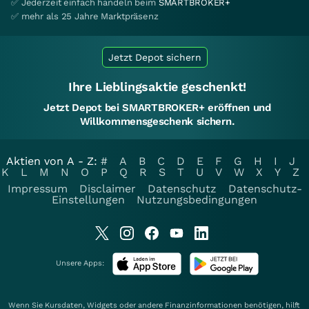
✅ Jederzeit einfach handeln beim
SMARTBROKER+
✅ mehr als 25 Jahre Marktpräsenz
Jetzt Depot sichern
Ihre Lieblingsaktie geschenkt!
Jetzt Depot bei SMARTBROKER+ eröffnen und
Willkommensgeschenk sichern.
Aktien von A - Z:
#
A
B
C
D
E
F
G
H
I
J
K
L
M
N
O
P
Q
R
S
T
U
V
W
X
Y
Z
Impressum
Disclaimer
Datenschutz
Datenschutz-
Einstellungen
Nutzungsbedingungen
Unsere Apps:
Wenn Sie Kursdaten, Widgets oder andere Finanzinformationen benötigen, hilft