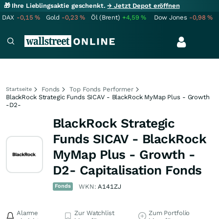
🎁 Ihre Lieblingsaktie geschenkt.
→ Jetzt Depot eröffnen
DAX
-0,15
%
Gold
-0,23
%
Öl (Brent)
+4,59
%
Dow Jones
-0,98
%
Fonds
Top Fonds Performer
Startseite
BlackRock Strategic Funds SICAV - BlackRock MyMap Plus - Growth
-D2-
BlackRock Strategic
Funds SICAV - BlackRock
MyMap Plus - Growth -
D2- Capitalisation Fonds
Fonds
WKN:
A141ZJ
Alarme
Zur Watchlist
Zum Portfolio